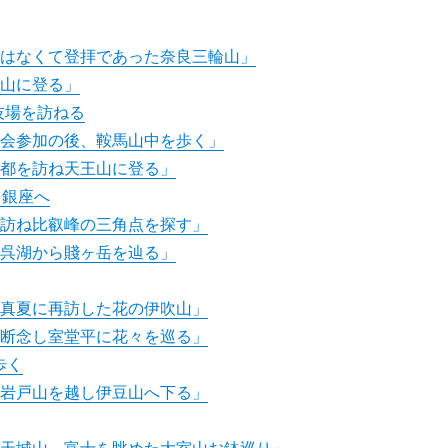
ではなくて登拝であった奈良三輪山」
駒山に登る」
技場を訪ねる
学会参加の後、鞍馬山中を歩く」
古都を訪ね天王山に登る」
ら銀座へ
を訪ね比叡峰の三角点を探す」
余呉湖から賤ヶ岳を辿る」
「真夏に再訪した花の伊吹山」
を断念し室堂平に花々を巡る」
歩く
ら岩戸山を越し伊豆山へ下る」