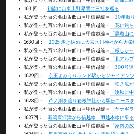
私が登った百の名山＆低山＝甲信越編＝
「高原に
1631回：
初詣に台東上野界隈に三社を巡る
私が登った百の名山＆低山＝甲信越編＝
「20年振
私が登った百の名山＆低山＝甲信越編＝
「花に釣
私が登った百の名山＆低山＝甲信越編＝
「黒斑山
1630回：
2025 歩き納めに大宮氷川神社から大
私が登った百の名山＆低山＝甲信越編＝
「厳しか
私が登った百の名山＆低山＝甲信越編＝
「北アル
私が登った百の名山＆低山＝甲信越編＝
「300号
1629回：
京王よみうりランド駅からジャイアン
私が登った百の名山＆低山＝甲信越編＝
「咲き広
私が登った百の名山＆低山＝甲信越編＝
「晩秋に
1628回：
芦ノ湖を渡り箱根神社から駅伝コース
私が登った百の名山＆低山＝甲信越編＝
「ヤナギ
1627回：
新潟直江津から信越線、羽越本線に乗
私が登った百の名山＆低山＝甲信越編＝「
家内の