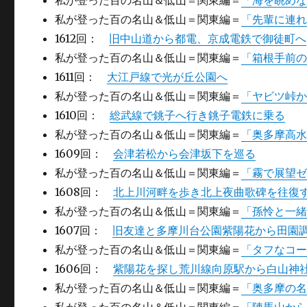
私が登った百の名山＆低山＝関東編＝
「海を眺め
私が登った百の名山＆低山＝関東編＝
「先輩に連
1612回：
旧中山道から都電、京成電鉄で御徒町へ
私が登った百の名山＆低山＝関東編＝
「箱根手前
1611回：
大江戸線で光が丘公園へ
私が登った百の名山＆低山＝関東編＝
「ヤビツ峠
1610回：
総武線で銚子へ行き銚子電鉄に乗る
私が登った百の名山＆低山＝関東編＝
「奥多摩高
1609回：
会津若松から会津坂下を巡る
私が登った百の名山＆低山＝関東編＝
「霧で展望ゼ
1608回：
北上川河畔を歩き北上夜曲歌碑を往復
私が登った百の名山＆低山＝関東編＝
「孫怜と一緒
1607回：
旧友達と多摩川台公園紫陽花から田園
私が登った百の名山＆低山＝関東編＝
「タフなコ
1606回：
紫陽花を探し荒川線向原駅から白山神
私が登った百の名山＆低山＝関東編＝
「奥多摩の