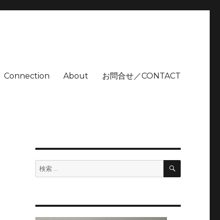
Connection
About
お問合せ／CONTACT
検
検
索
索: