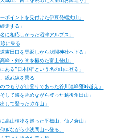
、天城山、富士を眺めた大室山お鉢巡り」
ューポイントを見付けた伊豆発端丈山」
を縦走する」
の名に相応しかった沼津アルプス」
南線に乗る
山道吉田口を馬返しから浅間神社へ下る」
最高峰・剣ケ峯を極めた富士登山」
にある“日本国”という名の山に登る」
線、総武線を乗る
グのつもりが山登りであった谷川連峰蓬峠越え」
、そして海を眺めながら登った越後角田山」
遠出して登った弥彦山」
境に高山植物を巡った平標山、仙ノ倉山」
を仰ぎながら小浅間山へ登る」