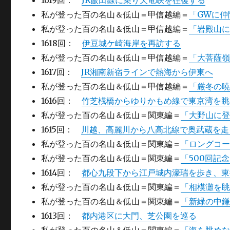
1619回：
JR飯田線に乗り天竜峡を往復する
私が登った百の名山＆低山＝甲信越編＝
「GWに仲
私が登った百の名山＆低山＝甲信越編＝
「岩殿山
1618回：
伊豆城ケ崎海岸を再訪する
私が登った百の名山＆低山＝甲信越編＝
「大菩薩
1617回：
JR湘南新宿ラインで熱海から伊東へ
私が登った百の名山＆低山＝甲信越編＝
「厳冬の
1616回：
竹芝桟橋からゆりかもめ線で東京湾を眺
私が登った百の名山＆低山＝関東編＝
「大野山に
1615回：
川越、高麗川から八高北線で奥武蔵を走
私が登った百の名山＆低山＝関東編＝
「ロングコ
私が登った百の名山＆低山＝関東編＝
「500回記
1614回：
都心九段下から江戸城内濠瑞を歩き、東
私が登った百の名山＆低山＝関東編＝
「相模灘を
私が登った百の名山＆低山＝関東編＝
「新緑の中
1613回：
都内港区に大門、芝公園を巡る