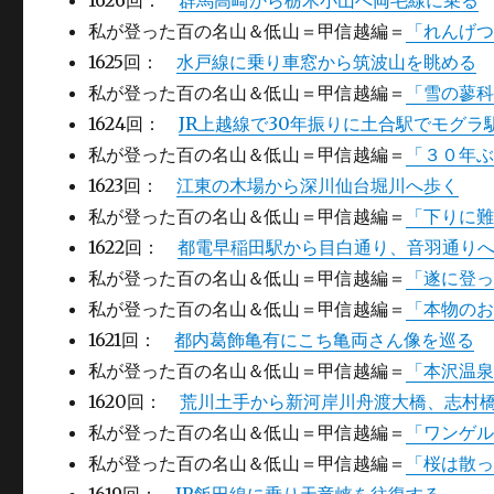
1626回：
群馬高崎から栃木小山へ両毛線に乗る
私が登った百の名山＆低山＝甲信越編＝
「れんげ
1625回：
水戸線に乗り車窓から筑波山を眺める
私が登った百の名山＆低山＝甲信越編＝
「雪の蓼
1624回：
JR上越線で30年振りに土合駅でモグラ
私が登った百の名山＆低山＝甲信越編＝
「３０年
1623回：
江東の木場から深川仙台堀川へ歩く
私が登った百の名山＆低山＝甲信越編＝
「下りに
1622回：
都電早稲田駅から目白通り、音羽通り
私が登った百の名山＆低山＝甲信越編＝
「遂に登
私が登った百の名山＆低山＝甲信越編＝
「本物の
1621回：
都内葛飾亀有にこち亀両さん像を巡る
私が登った百の名山＆低山＝甲信越編＝
「本沢温泉
1620回：
荒川土手から新河岸川舟渡大橋、志村
私が登った百の名山＆低山＝甲信越編＝
「ワンゲ
私が登った百の名山＆低山＝甲信越編＝
「桜は散