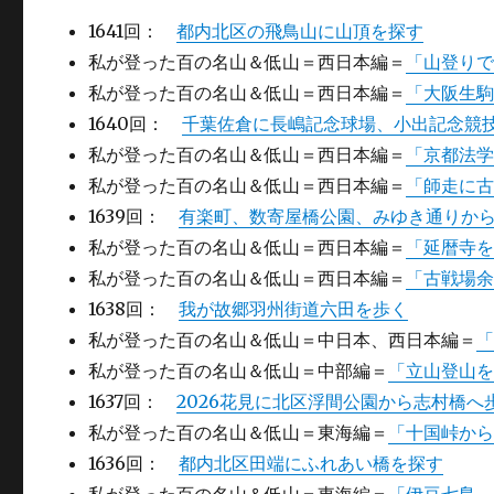
1641回：
都内北区の飛鳥山に山頂を探す
私が登った百の名山＆低山＝西日本編＝
「山登り
私が登った百の名山＆低山＝西日本編＝
「大阪生
1640回：
千葉佐倉に長嶋記念球場、小出記念競
私が登った百の名山＆低山＝西日本編＝
「京都法
私が登った百の名山＆低山＝西日本編＝
「師走に
1639回：
有楽町、数寄屋橋公園、みゆき通りか
私が登った百の名山＆低山＝西日本編＝
「延暦寺
私が登った百の名山＆低山＝西日本編＝
「古戦場
1638回：
我が故郷羽州街道六田を歩く
私が登った百の名山＆低山＝中日本、西日本編＝
私が登った百の名山＆低山＝中部編＝
「立山登山
1637回：
2026花見に北区浮間公園から志村橋へ
私が登った百の名山＆低山＝東海編＝
「十国峠か
1636回：
都内北区田端にふれあい橋を探す