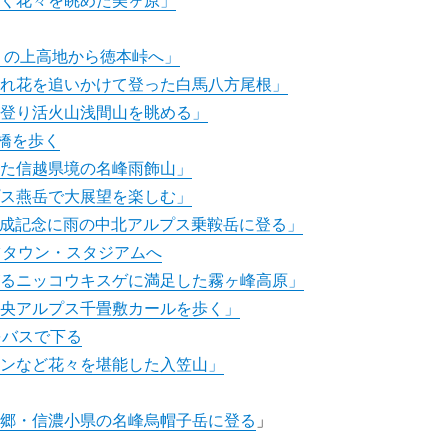
咲く花々を眺めた美ヶ原」
りの上高地から徳本峠へ」
られ花を追いかけて登った白馬八方尾根」
に登り活火山浅間山を眺める」
栄橋を歩く
った信越県境の名峰雨飾山」
プス燕岳で大展望を楽しむ」
達成記念に雨の中北アルプス乗鞍岳に登る」
ツタウン・スタジアムへ
がるニッコウキスゲに満足した霧ヶ峰高原」
中央アルプス千畳敷カールを歩く」
をバスで下る
ランなど花々を堪能した入笠山」
る
故郷・信濃小県の名峰烏帽子岳に登る
」