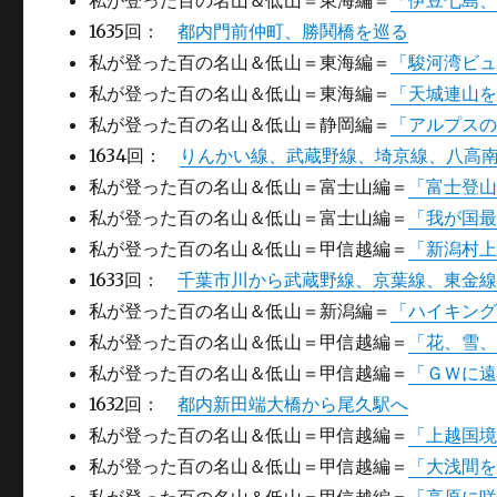
私が登った百の名山＆低山＝東海編＝
「伊豆七島
1635回：
都内門前仲町、勝鬨橋を巡る
私が登った百の名山＆低山＝東海編＝
「駿河湾ビ
私が登った百の名山＆低山＝東海編＝
「天城連山
私が登った百の名山＆低山＝静岡編＝
「アルプス
1634回：
りんかい線、武蔵野線、埼京線、八高
私が登った百の名山＆低山＝富士山編＝
「富士登
私が登った百の名山＆低山＝富士山編＝
「我が国
私が登った百の名山＆低山＝甲信越編＝
「新潟村上
1633回：
千葉市川から武蔵野線、京葉線、東金
私が登った百の名山＆低山＝新潟編＝
「ハイキン
私が登った百の名山＆低山＝甲信越編＝
「花、雪
私が登った百の名山＆低山＝甲信越編＝
「ＧＷに
1632回：
都内新田端大橋から尾久駅へ
私が登った百の名山＆低山＝甲信越編＝
「上越国
私が登った百の名山＆低山＝甲信越編＝
「大浅間