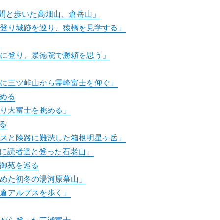
間と歩いた高畑山、倉岳山」
に登り城跡を巡り、猿橋を見学する」
嶺に登り、景徳院で勝頼を思う」
暁に三ツ峠山から霊峰富士を仰ぐ」
める
登り大富士を眺める」
る
ースと険路に難渋した箱根明星ヶ岳」
念に読者達と登った石老山」
御苑を巡る
眺めた初冬の湯河原幕山」
鎌倉アルプスを歩く」