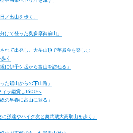
ら栃谷温泉へ下り汗を流す」
ら日ノ出山を歩く」
き分けて登った奥多摩御前山」
こされて出発し、大岳山頂で芋煮会を楽しむ」
を歩く
房総に伊予ケ岳から富山を訪ねる」
く
かった鋸山からの下山路」
ィラ鑑賞し1600へ
南総の早春に富山に登る」
記念に孫達やハイク友と奥武蔵大高取山を歩く」