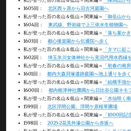
私が登った百の名山＆低山＝関東編＝
「陣馬山か
1605回：
北区西ヶ原から旧古河庭園へ
私が登った百の名山＆低山＝関東編＝
「御岳山か
1604回：
東武線、野岩線で上三依水生植物園へ
私が登った百の名山＆低山＝関東編＝
「落ち葉か
1603回：
都心後楽園から伝通院へ歩く
私が登った百の名山＆低山＝関東編＝
「タマに起
1602回：
埼玉氷川女体神社から見沼代用水西縁
私が登った百の名山＆低山＝関東編＝
「初春の南
1601回：
都内大森貝塚遺跡庭園へ池上通りを歩
私が登った百の名山＆低山＝関東編＝
「結構手強
1600回：
都内根津神社躑躅から日比谷公園ネモフ
私が登った百の名山＆低山＝関東編＝
「水仙咲く
1599回：
北区浮間公園、浮間ケ原桜草圃場
私が登った百の名山＆低山＝関東編＝
「1000回
1598回：
2025-2花見外濠公園から赤坂へ