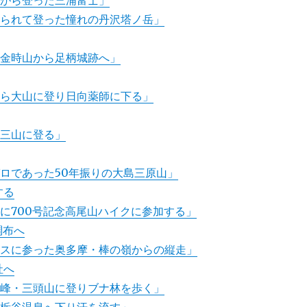
ながら登った三浦富士」
れられて登った憧れの丹沢塔ノ岳」
の金時山から足柄城跡へ」
から大山に登り日向薬師に下る」
水三山に登る」
ロであった50年振りの大島三原山」
する
に700号記念高尾山ハイクに参加する」
調布へ
ースに参った奥多摩・棒の嶺からの縦走」
社へ
名峰・三頭山に登りブナ林を歩く」