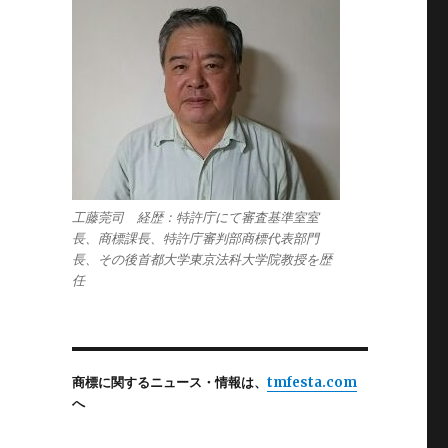
工藤莞司 経歴：特許庁にて審査基準室室
長、商標課長、特許庁審判部商標代表部門
長、その後首都大学東京法科大学院教授を歴
任
商標に関するニュース・情報は、
tmfesta.com
へ