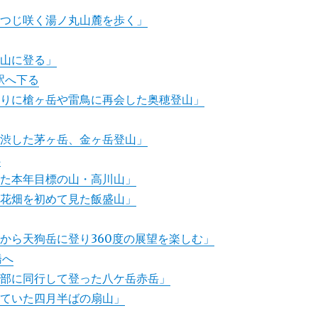
つつじ咲く湯ノ丸山麓を歩く」
科山に登る」
駅へ下る
ぶりに槍ヶ岳や雷鳥に再会した奥穂登山」
難渋した茅ヶ岳、金ヶ岳登山」
へ
った本年目標の山・高川山」
お花畑を初めて見た飯盛山」
から天狗岳に登り360度の展望を楽しむ」
橋へ
ル部に同行して登った八ケ岳赤岳」
っていた四月半ばの扇山」