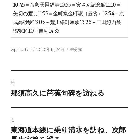
10:45＝帝釈天題経寺10:55＝寅さん記念館11:10＝
矢切の渡し11:55＝金町線金町駅（昼食）12:54－京
成高砂駅13:05－荒川線町屋駅13:26－三田線西巣
鴨駅14:10－自宅14:35
投
投
カ
wpmaster
2020年1月24日
未分類
稿
稿
テ
者
日:
ゴ
リ
ー
投
前
稿
那須高久に芭蕉句碑を訪ねる
前
の
ナ
投
ビ
稿:
次
ゲ
東海道本線に乗り清水を訪ね、次郎
次
の