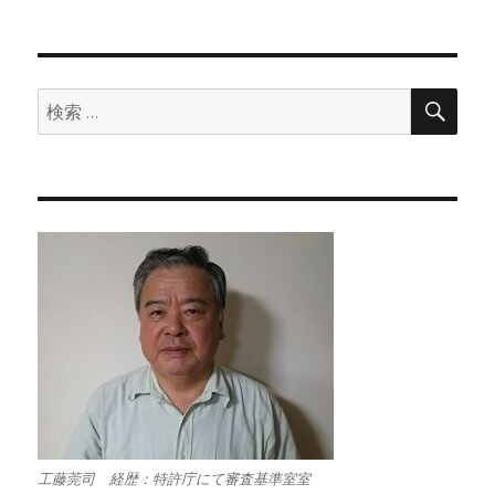
検
検
索
索:
工藤莞司 経歴：特許庁にて審査基準室室