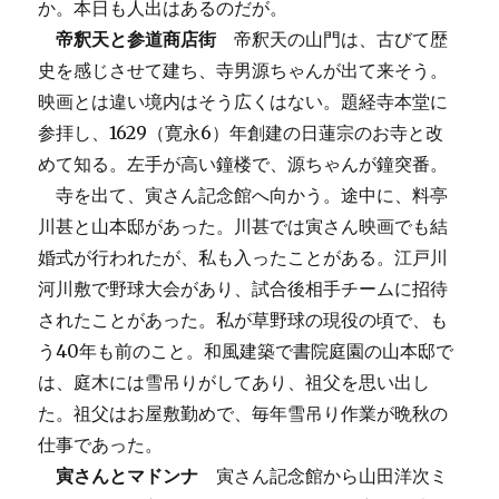
か。本日も人出はあるのだが。
帝釈天と参道商店街
帝釈天の山門は、古びて歴
史を感じさせて建ち、寺男源ちゃんが出て来そう。
映画とは違い境内はそう広くはない。題経寺本堂に
参拝し、1629（寛永6）年創建の日蓮宗のお寺と改
めて知る。左手が高い鐘楼で、源ちゃんが鐘突番。
寺を出て、寅さん記念館へ向かう。途中に、料亭
川甚と山本邸があった。川甚では寅さん映画でも結
婚式が行われたが、私も入ったことがある。江戸川
河川敷で野球大会があり、試合後相手チームに招待
されたことがあった。私が草野球の現役の頃で、も
う40年も前のこと。和風建築で書院庭園の山本邸で
は、庭木には雪吊りがしてあり、祖父を思い出し
た。祖父はお屋敷勤めで、毎年雪吊り作業が晩秋の
仕事であった。
寅さんとマドンナ
寅さん記念館から山田洋次ミ