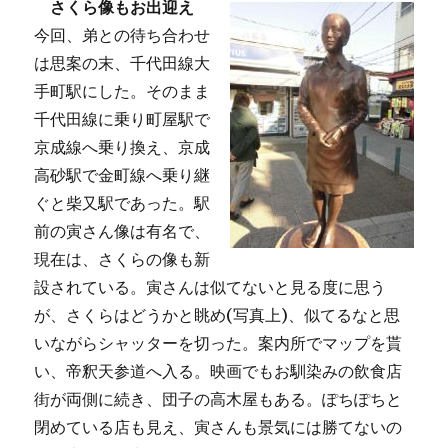
さくら像もお出迎え
今回、弟との待ち合わせ
は思案の末、千代田線大
手町駅にした。そのまま
千代田線に乗り町屋駅で
京成線へ乗り換え、京成
高砂駅で金町線へ乗り継
ぐと柴又駅であった。駅
前の寅さん像は有名で、
現在は、さくらの像も新
設されている。寅さんは似てないと見る度に思う
が、さくらはどうかと眺め(写真上)、似てるなと思
いながらシャッターを切った。案内所でマップを貰
い、帝釈天参道へ入る。映画でもお馴染みの飲食店
街が両側に続き、団子の高木屋もある。ぽちぽちと
閉めている店も見え、寅さんも景気には勝てないの