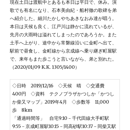
現在土日は渡航中とあるも本日は平日で、休み。演
歌でも有名になり、石本美由紀・船村徹の歌碑を弟
へ紹介した。細川たかしやちあきなおみ達が唱う。
本日は天候も良く、江戸川は静かに流れているが、
先月の大雨時は溢れてしまったのであろうか。また
土手へ上がり、途中から常磐線沿いに金町へ出て、
駅前で昼食し、金町線から京成線へ乗り継ぎ町屋駅
で、来年もまた歩こうと言いながら、弟と別れた。
（2020/01/09 K.K. 1305/1400）
◇日時 2019/12/16 ◇天候 晴 ◇交通費
400円 ◇資料 テクノプラザかつしか「かつし
か柴又マップ」2019年4月 ◇歩数等 11,000
歩 8km
「通過時間等」 自宅9:10－千代田線大手町駅
9:55－京成町屋駅10:15－同高砂駅10:37－同柴又駅