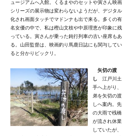
ュージアムへ入館。くるまやのセットや寅さん映画
シリーズの展示物は変わらないようだが、デジタル
化され画面タッチでマドンナも出で来る。多くの有
名女優の中で、私は樫山文枝や中原理恵が印象に残
っている。寅さんが乗った鈍行列車の古い座席もあ
る。山田監督は、映画釣り馬鹿日誌にも関与してい
ると分かりビックリ。
矢切の渡
し
江戸川土
手へ上がり、
弟を矢切の渡
しへ案内。先
の大雨で桟橋
が流され休業
していたが、