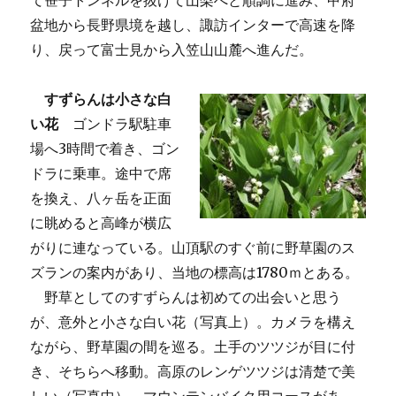
て笹子トンネルを抜けて山梨へと順調に進み、甲府
盆地から長野県境を越し、諏訪インターで高速を降
り、戻って富士見から入笠山山麓へ進んだ。
すずらんは小さな白
い花
ゴンドラ駅駐車
場へ3時間で着き、ゴン
ドラに乗車。途中で席
を換え、八ヶ岳を正面
に眺めると高峰が横広
がりに連なっている。山頂駅のすぐ前に野草園のス
ズランの案内があり、当地の標高は1780ｍとある。
野草としてのすずらんは初めての出会いと思う
が、意外と小さな白い花（写真上）。カメラを構え
ながら、野草園の間を巡る。土手のツツジが目に付
き、そちらへ移動。高原のレンゲツツジは清楚で美