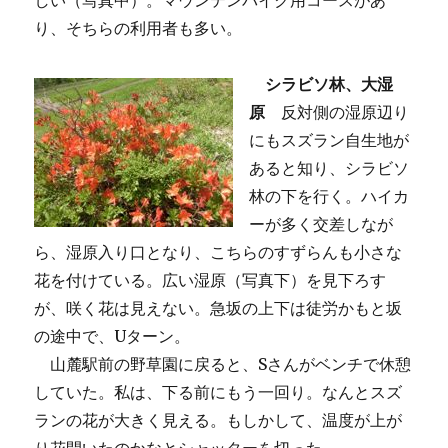
しい（写真中）。マウンテンバイク用コースがあ
り、そちらの利用者も多い。
シラビソ林、大湿
原
反対側の湿原辺り
にもスズラン自生地が
あると知り、シラビソ
林の下を行く。ハイカ
ーが多く交差しなが
ら、湿原入り口となり、こちらのすずらんも小さな
花を付けている。広い湿原（写真下）を見下ろす
が、咲く花は見えない。急坂の上下は徒労かもと坂
の途中で、Uターン。
山麓駅前の野草園に戻ると、Sさんがベンチで休憩
していた。私は、下る前にもう一回り。なんとスズ
ランの花が大きく見える。もしかして、温度が上が