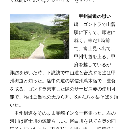
り花開いたのかなとシャッターを切った。
甲州街道の思い
出
ゴンドラで山麓
駅に下りて、帰途に
就く。未だ11時前
で、富士見へ出て、
甲州街道を上る。甲
府を越しているが、
諏訪を歩いた時、下諏訪で中山道と合流する迄は甲
州街道と知った。途中の道の駅信州蔦木宿で、昼食
を取る。ゴンドラ乗車した際のサービス券の使用可
能で、私はご当地の天ぷら丼、Sさん八ヶ岳そばを頂
いた。
甲州街道をそのまま韮崎インター迄走った。左の
河川は富士川の源流らしい。尾白川を見て右奥の同