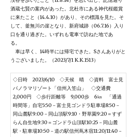
渓谷を歩いたこと（11.8.14）を思い出し、記憶通り
酒蔵七賢の案内があった。北杜市にある神代桜鑑賞
に来たこと（14.4.10）があり、その標識を見た。そ
して、釜無川の崖となり、新府城跡（06.7.16）入り
口を通り過ぎた。いずれも電車で訪ねた地であ
る。
車は早く、14時半には帰宅できた。Sさんありがと
うございました。（2023/7/1 K.K.1513）
◇日時 2023/6/10 ◇天候 晴 ◇資料 富士見
パノラマリゾート「信州入笠山」 ◇交通費
2,000円 ◇歩行距離等 9,000歩 6㎞ 「通過
時間等」自宅5:50－富士見ゴンドラ駐車場8:50－
同山麓駅9:00－同山頂駅9:10・野草園9:20＝すず
らん自生地9:30＝ゴンドラ山頂駅10:25－同山麓
駅・駐車場10:50－道の駅信州蔦木宿11:20/11:40－