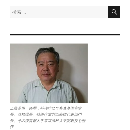
検
検
索
索:
工藤莞司 経歴：特許庁にて審査基準室室
長、商標課長、特許庁審判部商標代表部門
長、その後首都大学東京法科大学院教授を歴
任