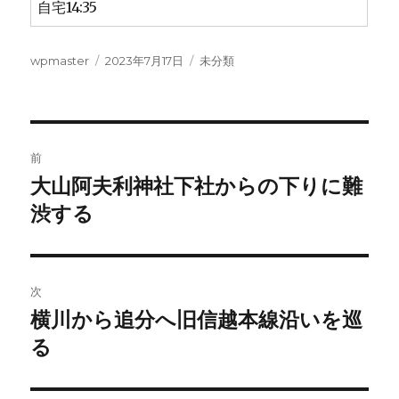
自宅14:35
投
投
カ
wpmaster
2023年7月17日
未分類
稿
稿
テ
者
日:
ゴ
リ
ー
投
前
稿
大山阿夫利神社下社からの下りに難
前
の
渋する
ナ
投
ビ
稿:
ゲ
次
横川から追分へ旧信越本線沿いを巡
次
ー
の
る
シ
投
稿: