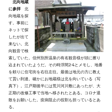
北向地蔵
に参拝
北
向地蔵を探
す。事前に
ネットで探
したが出て
来ない。北
向観音で検
索していた。信州別所温泉の有名観音様が頭に擦り
込まれていたようだ。その時浮間2-4とメモし、地番
を頼りに住宅街を右往左往。最後は地元の方に教え
て貰い到達。確かにお地蔵様は北を向いている（写
真下）。江戸期後半には荒川河川敷にあったが、大
正期の改修工事で当地へ移されたとある。コロナ退
散をお願いした。疫病阻止の役割も担っているとあ
る。