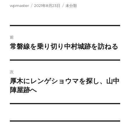
投
投
カ
wpmaster
2021年8月23日
未分類
稿
稿
テ
者
日:
ゴ
リ
ー
投
前
稿
常磐線を乗り切り中村城跡を訪ねる
前
の
ナ
投
ビ
稿:
次
ゲ
厚木にレンゲショウマを探し、山中
次
の
陣屋跡へ
ー
投
シ
稿:
ョ
ン