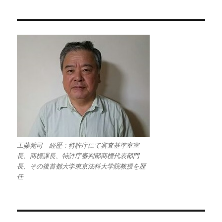
工藤莞司 経歴：特許庁にて審査基準室室
長、商標課長、特許庁審判部商標代表部門
長、その後首都大学東京法科大学院教授を歴
任