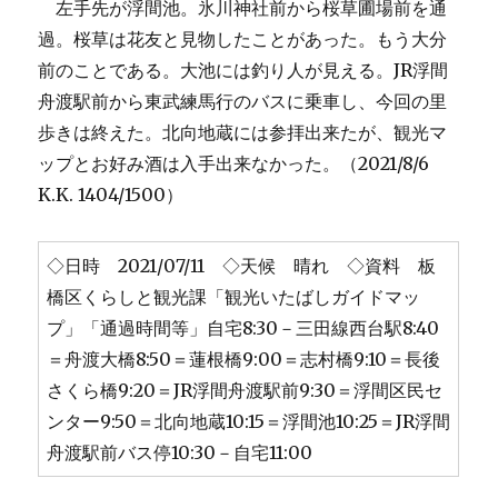
左手先が浮間池。氷川神社前から桜草圃場前を通
過。桜草は花友と見物したことがあった。もう大分
前のことである。大池には釣り人が見える。JR浮間
舟渡駅前から東武練馬行のバスに乗車し、今回の里
歩きは終えた。北向地蔵には参拝出来たが、観光マ
ップとお好み酒は入手出来なかった。（2021/8/6
K.K. 1404/1500）
◇日時 2021/07/11 ◇天候 晴れ ◇資料 板
橋区くらしと観光課「観光いたばしガイドマッ
プ」「通過時間等」自宅8:30－三田線西台駅8:40
＝舟渡大橋8:50＝蓮根橋9:00＝志村橋9:10＝長後
さくら橋9:20＝JR浮間舟渡駅前9:30＝浮間区民セ
ンター9:50＝北向地蔵10:15＝浮間池10:25＝JR浮間
舟渡駅前バス停10:30－自宅11:00