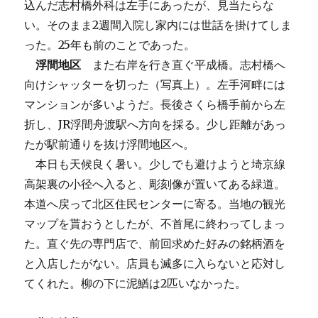
込んだ志村橋外科は左手にあったが、見当たらな
い。そのまま2週間入院し家内には世話を掛けてしま
った。25年も前のことであった。
浮間地区
また右岸を行き直ぐ平成橋。志村橋へ
向けシャッターを切った（写真上）。左手河畔には
マンションが多いようだ。長後さくら橋手前から左
折し、JR浮間舟渡駅へ方向を採る。少し距離があっ
たが駅前通りを抜け浮間地区へ。
本日も天候良く暑い。少しでも避けようと埼京線
高架裏の小径へ入ると、彫刻像が置いてある緑道。
本道へ戻って北区住民センターに寄る。当地の観光
マップを貰おうとしたが、不首尾に終わってしまっ
た。直ぐ先の専門店で、前回求めた好みの銘柄酒を
と入店したがない。店員も滅多に入らないと応対し
てくれた。柳の下に泥鰌は2匹いなかった。