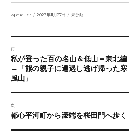
投
投
カ
wpmaster
2023年11月27日
未分類
稿
稿
テ
者
日:
ゴ
リ
ー
投
前
稿
私が登った百の名山＆低山＝東北編
前
の
＝「熊の親子に遭遇し逃げ帰った寒
ナ
投
風山」
ビ
稿:
ゲ
次
ー
都心平河町から濠端を桜田門へ歩く
次
シ
の
投
ョ