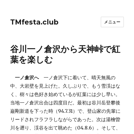
TMfesta.club
メニュー
谷川一ノ倉沢から天神峠で紅
葉を楽しむ
一ノ倉沢へ
一ノ倉沢下に着いて、晴天無風の
中、大岩壁を見上げた。久しぶりで、もう雪渓はな
く、樹々は色好き始めているが紅葉には少し早い。
当地一ノ倉沢出合は四度目だ。最初は谷川岳登攀後
巌剛新道を下った時（94.7.31）で、登山家の先輩に
リードされフラフラしながらであった。次は湯檜曽
川を遡り、渓谷を出て眺めた（04.8.6）。そして、