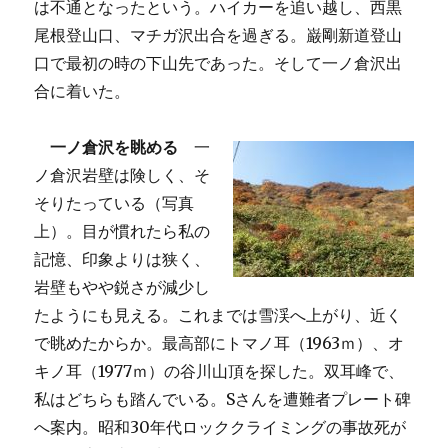
は不通となったという。ハイカーを追い越し、西黒
尾根登山口、マチガ沢出合を過ぎる。巌剛新道登山
口で最初の時の下山先であった。そして一ノ倉沢出
合に着いた。
一ノ倉沢を眺める
一
ノ倉沢岩壁は険しく、そ
そりたっている（写真
上）。目が慣れたら私の
記憶、印象よりは狭く、
岩壁もやや鋭さが減少し
たようにも見える。これまでは雪渓へ上がり、近く
で眺めたからか。最高部にトマノ耳（1963ｍ）、オ
キノ耳（1977ｍ）の谷川山頂を探した。双耳峰で、
私はどちらも踏んでいる。Sさんを遭難者プレート碑
へ案内。昭和30年代ロッククライミングの事故死が