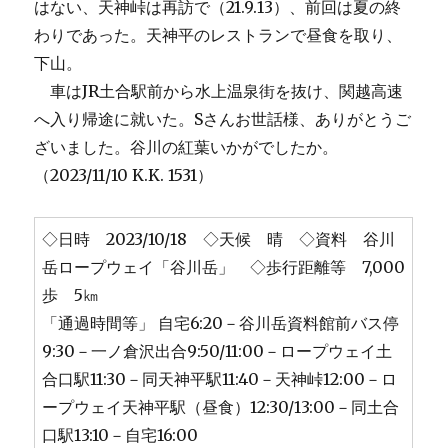
はない、天神峠は再訪で（21.9.13）、前回は夏の終
わりであった。天神平のレストランで昼食を取り、
下山。
車はJR土合駅前から水上温泉街を抜け、関越高速
へ入り帰途に就いた。Sさんお世話様、ありがとうご
ざいました。谷川の紅葉いかがでしたか。
（2023/11/10 K.K. 1531）
◇日時 2023/10/18 ◇天候 晴 ◇資料 谷川
岳ロープウェイ「谷川岳」 ◇歩行距離等 7,000
歩 5㎞
「通過時間等」 自宅6:20－谷川岳資料館前バス停
9:30－一ノ倉沢出合9:50/11:00－ロープウェイ土
合口駅11:30－同天神平駅11:40－天神峠12:00－ロ
ープウェイ天神平駅（昼食）12:30/13:00－同土合
口駅13:10－自宅16:00