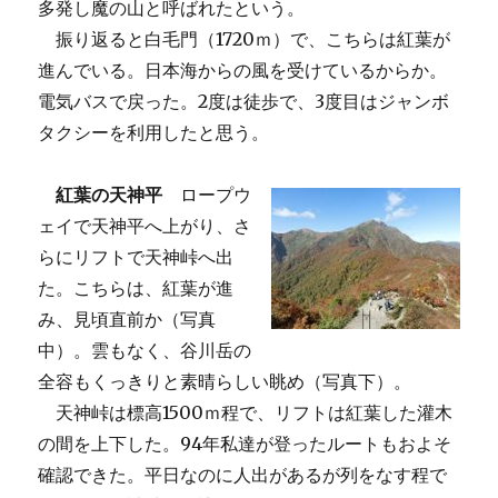
多発し魔の山と呼ばれたという。
振り返ると白毛門（1720ｍ）で、こちらは紅葉が
進んでいる。日本海からの風を受けているからか。
電気バスで戻った。2度は徒歩で、3度目はジャンボ
タクシーを利用したと思う。
紅葉の天神平
ロープウ
ェイで天神平へ上がり、さ
らにリフトで天神峠へ出
た。こちらは、紅葉が進
み、見頃直前か（写真
中）。雲もなく、谷川岳の
全容もくっきりと素晴らしい眺め（写真下）。
天神峠は標高1500ｍ程で、リフトは紅葉した灌木
の間を上下した。94年私達が登ったルートもおよそ
確認できた。平日なのに人出があるが列をなす程で