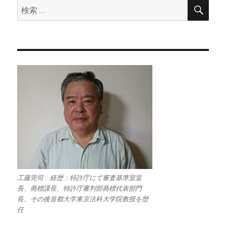
検
検
索
索:
工藤莞司 経歴：特許庁にて審査基準室室
長、商標課長、特許庁審判部商標代表部門
長、その後首都大学東京法科大学院教授を歴
任