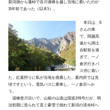
新潟側から蓬峠で谷川連峰を越し当地に着いたのが
11年前であった（12.8.5）。
本日は、S
さんの車
で、関越高
速からJR土
合駅前を過
ぎて、一ノ
倉沢行きバ
ス停に着い
た。紅葉狩りに私が当地を推薦した。案内所では見
頃ですという。電気バスに乗車し、一ノ倉沢へか
う。
湯檜曾川沿いで、山裾の山道は国道291号だが、明
治初期に造られて直ぐ豪雪で崩れて新潟の清水峠へ