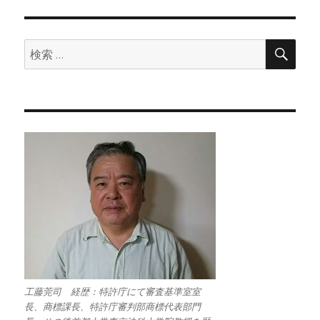
検
検
索
索:
工藤莞司 経歴：特許庁にて審査基準室室
長、商標課長、特許庁審判部商標代表部門