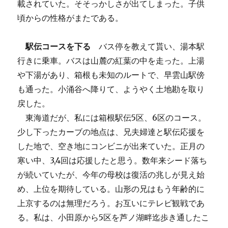
載されていた。そそっかしさが出てしまった。子供
頃からの性格がまたである。
駅伝コースを下る
バス停を教えて貰い、湯本駅
行きに乗車。バスは山麓の紅葉の中を走った。上湯
や下湯があり、箱根も未知のルートで、早雲山駅傍
も通った。小涌谷へ降りて、ようやく土地勘を取り
戻した。
東海道だが、私には箱根駅伝5区、6区のコース。
少し下ったカーブの地点は、兄夫婦達と駅伝応援を
した地で、空き地にコンビニが出来ていた。正月の
寒い中、3,4回は応援したと思う。数年来シード落ち
が続いていたが、今年の母校は復活の兆しが見え始
め、上位を期待している。山形の兄はもう年齢的に
上京するのは無理だろう。お互いにテレビ観戦であ
る。私は、小田原から5区を芦ノ湖畔迄歩き通したこ