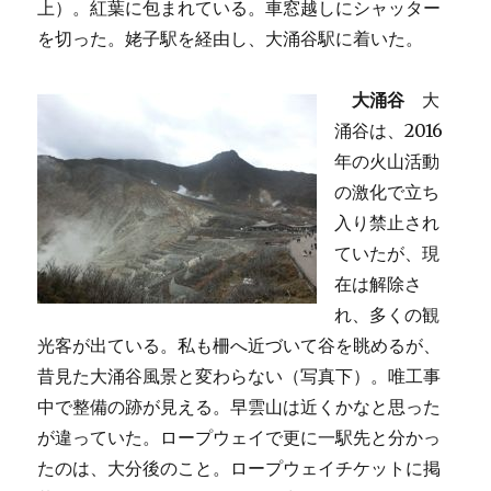
上）。紅葉に包まれている。車窓越しにシャッター
を切った。姥子駅を経由し、大涌谷駅に着いた。
大涌谷
大
涌谷は、2016
年の火山活動
の激化で立ち
入り禁止され
ていたが、現
在は解除さ
れ、多くの観
光客が出ている。私も柵へ近づいて谷を眺めるが、
昔見た大涌谷風景と変わらない（写真下）。唯工事
中で整備の跡が見える。早雲山は近くかなと思った
が違っていた。ロープウェイで更に一駅先と分かっ
たのは、大分後のこと。ロープウェイチケットに掲