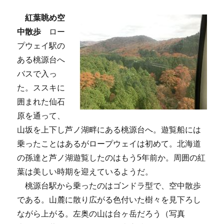
紅葉眺め空
中散歩
ロー
プウェイ駅の
ある桃源台へ
バスで入っ
た。ススキに
囲まれた仙石
原を通って、
山坂を上下し芦ノ湖畔にある桃源台へ。遊覧船には
乗ったことはあるがロープウェイは初めて。北海道
の孫達と芦ノ湖遊覧したのはもう5年前か。周囲の紅
葉は美しい時期を迎えているようだ。
桃源台駅から乗ったのはゴンドラ型で、空中散歩
である。山麓に散り広がる色付いた樹々を見下ろし
ながら上がる。左奥の山は台ヶ岳だろう（写真