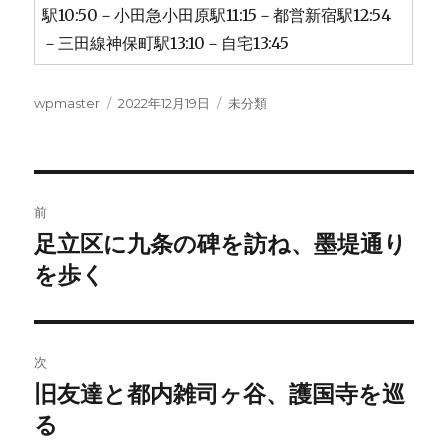
駅10:50－小田急小田原駅11:15－都営新宿駅12:54
－三田線神保町駅13:10－自宅13:45
投
投
カ
wpmaster
2022年12月19日
未分類
稿
稿
テ
者
日:
ゴ
リ
ー
投
前
稿
足立区に九条の碑を訪ね、墨堤通り
前
の
を歩く
ナ
投
ビ
稿:
ゲ
次
旧友達と都内雑司ヶ谷、護国寺を巡
次
ー
の
る
シ