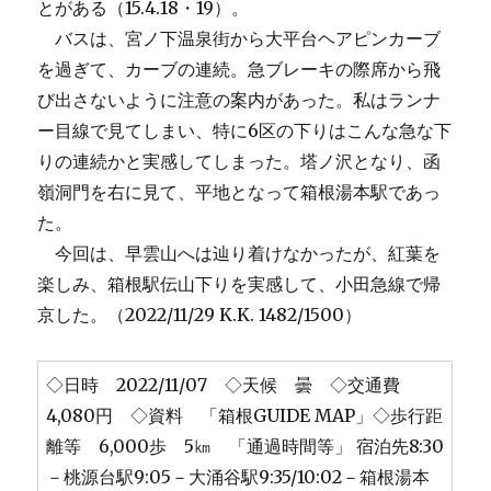
とがある（15.4.18・19）。
バスは、宮ノ下温泉街から大平台ヘアピンカーブ
を過ぎて、カーブの連続。急ブレーキの際席から飛
び出さないように注意の案内があった。私はランナ
ー目線で見てしまい、特に6区の下りはこんな急な下
りの連続かと実感してしまった。塔ノ沢となり、函
嶺洞門を右に見て、平地となって箱根湯本駅であっ
た。
今回は、早雲山へは辿り着けなかったが、紅葉を
楽しみ、箱根駅伝山下りを実感して、小田急線で帰
京した。（2022/11/29 K.K. 1482/1500）
◇日時 2022/11/07 ◇天候 曇 ◇交通費
4,080円 ◇資料 「箱根GUIDE MAP」◇歩行距
離等 6,000歩 5㎞ 「通過時間等」 宿泊先8:30
－桃源台駅9:05－大涌谷駅9:35/10:02－箱根湯本