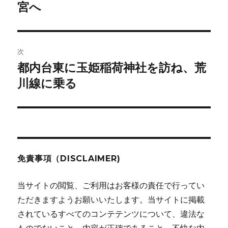
の
宮へ
ナ
投
ビ
稿:
ゲ
次
都内台東に玉姫稲荷神社を訪ね、荒
次
ー
の
川線に乗る
シ
投
稿:
ョ
ン
免責事項（DISCLAIMER)
当サイトの閲覧、ご利用はお客様の責任で行ってい
ただきますようお願いいたします。当サイトに掲載
されているすべてのコンテテンツについて、違法な