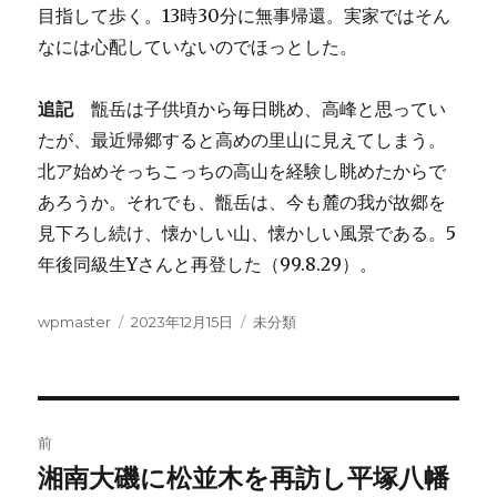
目指して歩く。13時30分に無事帰還。実家ではそん
なには心配していないのでほっとした。
追記
甑岳は子供頃から毎日眺め、高峰と思ってい
たが、最近帰郷すると高めの里山に見えてしまう。
北ア始めそっちこっちの高山を経験し眺めたからで
あろうか。それでも、甑岳は、今も麓の我が故郷を
見下ろし続け、懐かしい山、懐かしい風景である。5
年後同級生Yさんと再登した（99.8.29）。
投
投
カ
wpmaster
2023年12月15日
未分類
稿
稿
テ
者
日:
ゴ
リ
ー
投
前
稿
湘南大磯に松並木を再訪し平塚八幡
前