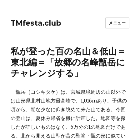
TMfesta.club
メニュー
私が登った百の名山＆低山＝
東北編＝「故郷の名峰甑岳に
チャレンジする」
甑岳（コシキタケ）は、宮城県境周辺の山以外で
は山形県北村山地方最高峰で、1,016mあり、子供の
頃から、朝な夕なに仰ぎ眺めて来た山である。今回
の登山は、夏休み帰省を機に計画した。地図等を探
したが詳しいものはなく、5万分の1の地図だけであ
る。北から見える山型が昔の聖篭・甑の形に似てい