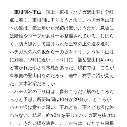
東根側へ下山
頂上・東根（ハチガ沢山荘）分岐
点に着く。東根側に下りようと決心。ハチガ沢山荘
への道は、最近歩いた形跡は無いようだが、急坂に
は階段やロープがあり一応整備されている。しばら
く、防火線として設けられた土塁の上の道を進む。
ハチガ沢の六の坂から一の坂を下り、ようやく山荘
に到着。12時に近い。下り口に「甑岳登山口4km」
と書かれた小さな木札があった。現在では、ここが
東根側の登山口なのだろう。途中、右手に沼が見え
た。大木沢沼だろうか。
ハチガ沢の下り口は、多分こうだい橋のところだ
ろうと予想。所要時間は10分か20分か。ところが、
ハチガ沢は意外に深い。下れども、下れども沢は終
わらない。結局、約40分を要してハチガ沢を抜け出
し、こうだい橋を通過。ここからは、ひたすら東根