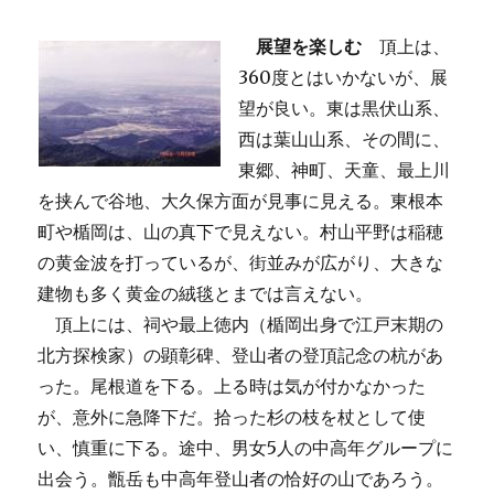
展望を楽しむ
頂上は、
360度とはいかないが、展
望が良い。東は黒伏山系、
西は葉山山系、その間に、
東郷、神町、天童、最上川
を挟んで谷地、大久保方面が見事に見える。東根本
町や楯岡は、山の真下で見えない。村山平野は稲穂
の黄金波を打っているが、街並みが広がり、大きな
建物も多く黄金の絨毯とまでは言えない。
頂上には、祠や最上徳内（楯岡出身で江戸末期の
北方探検家）の顕彰碑、登山者の登頂記念の杭があ
った。尾根道を下る。上る時は気が付かなかった
が、意外に急降下だ。拾った杉の枝を杖として使
い、慎重に下る。途中、男女5人の中高年グループに
出会う。甑岳も中高年登山者の恰好の山であろう。