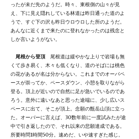
ったが未だ先のようだ。時々、東根側の山々が見
え、下に見え隠れしている林道は昨日通った道のよ
うで、すぐ下の沢も昨日ウロウロした所のようだ。
あんなに近くまで来たのに登れなかったのは残念と
しか言いようがない。
尾根から登頂
尾根道は緩やかな上りで岩場も無
くて歩き易く、木々も低くなり、道のそばには桃色
の花があるが名は分からない。これまでのオーバペ
ースが崇ってか、ペースダウン、小憩を取りながら
登る。頂上が近いので自然に足が急いでいるのであ
ろう。意外に遠いなあと思った途端に、少し広いス
ペースに出て、そこが頂上。念願の甑岳山頂に立っ
た。オーバーに言えば、30数年前に一度試みたが途
中で引き返したので、それ以来の悲願達成である。
所要時問1時間50分。速めだ、いや速すぎた感じ。