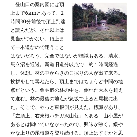
登山口の案内図には頂
上まで6kmとあって、2
時間30分前後で頂上到達
と読んだが、それ以上は
見当がつかない。頂上ま
で一本道なので迷うこと
はないだろう。完全ではないが標識もある。清水、
馬立沼を通過。新道旧道分岐点で、約１時間経過
し、休憩。林の中からきのこ採りの人が出て来る。
挨拶をして尋ねたら、頂上まではちょうど中間の地
点だという。栗や楢の林の中を、倒れた大木を超え
て進む。林の最後の地点が急坂で上ると尾根に出
た。そこで、やっと東根側が見えた。標識があり、
「左頂上、右東根ハチガ沢山荘」とある。山小屋が
あるとは聞いていなかったので、興味が沸く。緩や
かな上りの尾根道を登り続ける。頂上はすぐかと思