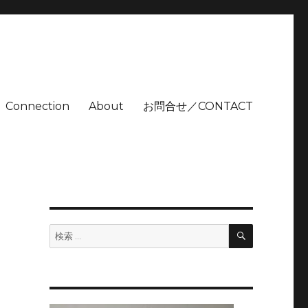
Connection
About
お問合せ／CONTACT
検
検
索
索: