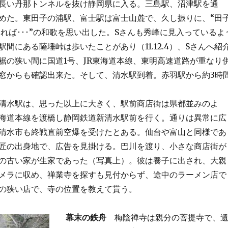
長い丹那トンネルを抜け静岡県に入る。三島駅、沼津駅を通
めた。東田子の浦駅、富士駅は富士山麓で、久し振りに、“田
みれば･･･”の和歌を思い出した。Sさんも秀峰に見入っているよ
間にある薩埵峠は歩いたことがあり（11.12.4）、Sさんへ紹
裾の狭い間に国道1号、JR東海道本線、東明高速道路が重なり
窓からも確認出来た。そして、清水駅到着。赤羽駅から約3時
水駅は、思った以上に大きく、駅前商店街は県都並みのよ
海道本線を渡橋し静岡鉄道新清水駅前を行く。通りは異常に広
清水市も終戦直前空爆を受けたとある。仙台や富山と同様であ
匠の出身地で、広告を見掛ける。巴川を渡り、小さな商店街が
の古い家が生家であった（写真上）。彼は養子に出され、大親
メラに収め、禅業寺を探すも見付からず、途中のラーメン店で
の狭い店で、寺の位置を教えて貰う。
幕末の鉄舟
梅陰禅寺は親分の菩提寺で、