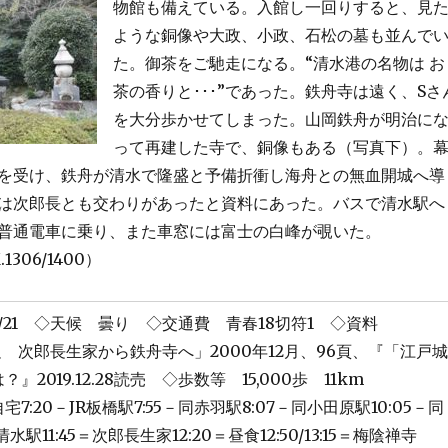
物館も備えている。入館し一回りすると、見
ような銅像や大政、小政、石松の墓も並んで
た。御茶をご馳走になる。“清水港の名物は お
茶の香りと･･･”であった。鉄舟寺は遠く、Sさ
を大分歩かせてしまった。山岡鉄舟が明治に
って再建した寺で、銅像もある（写真下）。
を受け、鉄舟が清水で隆盛と予備折衝し海舟との無血開城へ導
は次郎長とも交わりがあったと資料にあった。バスで清水駅へ
普通電車に乗り、また車窓には富士の白峰が覗いた。
K.1306/1400）
12/21 ◇天候 曇り ◇交通費 青春18切符1 ◇資料
足 次郎長生家から鉄舟寺へ」2000年12月、96頁、『「江戸城
』2019.12.28読売 ◇歩数等 15,000歩 11km
7:20－JR板橋駅7:55－同赤羽駅8:07－同小田原駅10:05－同
清水駅11:45＝次郎長生家12:20＝昼食12:50/13:15＝梅陰禅寺