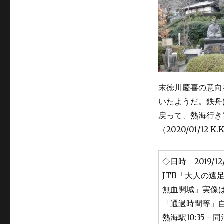
末徳川慶喜の意向
いたようだ。鉄舟
戻って、熱海行き
（2020/01/12 K.
◇日時 2019/
JTB「大人の遠
無血開城」実像は？
「通過時間等」自宅
熱海駅10:35－同