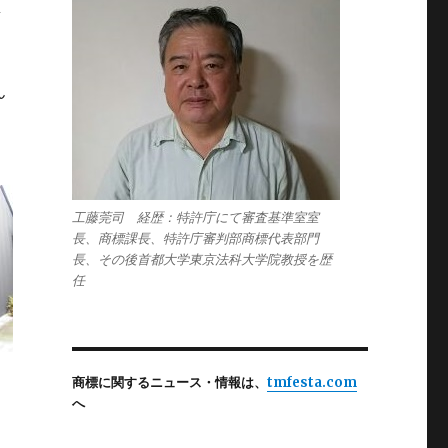
ん
工藤莞司 経歴：特許庁にて審査基準室室
長、商標課長、特許庁審判部商標代表部門
長、その後首都大学東京法科大学院教授を歴
任
商標に関するニュース・情報は、
tmfesta.com
へ