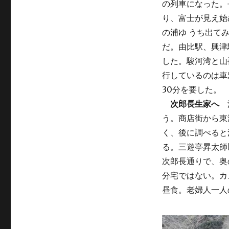
の列車になった。
り、富士が見え始
の浦ゆ うち出て
だ。由比駅、興津駅
した。駿河湾と山
行しているのは車
30分を要した。
次郎長生家へ
清
う。商店街から東
く、後に調べると
る。三遊亭昇太師
次郎長通りで、奥
分宅ではない。カ
昼食。老婦人一人