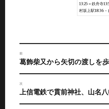
13:25＝鉄舟寺1
村坂上駅18:36－自
投
前
稿
葛飾柴又から矢切の渡しを
前
の
ナ
投
ビ
稿:
次
ゲ
上信電鉄で貫前神社、山名八
次
の
ー
投