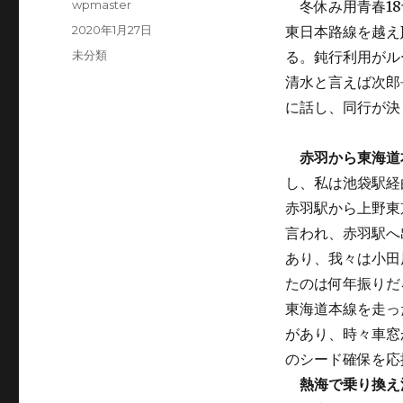
投
wpmaster
冬休み用青春18
稿
投
2020年1月27日
東日本路線を越え
者
稿
カ
未分類
る。鈍行利用がル
日:
テ
清水と言えば次郎
ゴ
に話し、同行が決
リ
ー
赤羽から東海道
し、私は池袋駅経
赤羽駅から上野東
言われ、赤羽駅へ
あり、我々は小田
たのは何年振りだ
東海道本線を走っ
があり、時々車窓
のシード確保を応
熱海で乗り換え