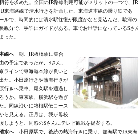
切符を求めた。全国のJR路線利用可能がメリットの一つで、JR
JR東海路線で清水行きを計画した。東海道本線の乗り鉄であ
ールで、時間的には清水駅往復が限度かなと見込んだ。駿河の
長親分で、手許にガイドがある。車でお世話になっているSさ
まった。
本線へ
朝、JR板橋駅に集合
由の予定であったが、Sさん、
京ラインで東海道本線が良いと
出た。小田原行きや熱海行きが
原行きへ乗車。尾久駅を通過し
ろうか。東京駅、横浜駅を過ぎ
た。同線沿いに箱根駅伝コース
から見える。正月は、我が母校
援しようと、同窓のSさんにテレビ観戦を提案する。
清水へ
小田原駅で、後続の熱海行きに乗り、熱海駅でJR東海