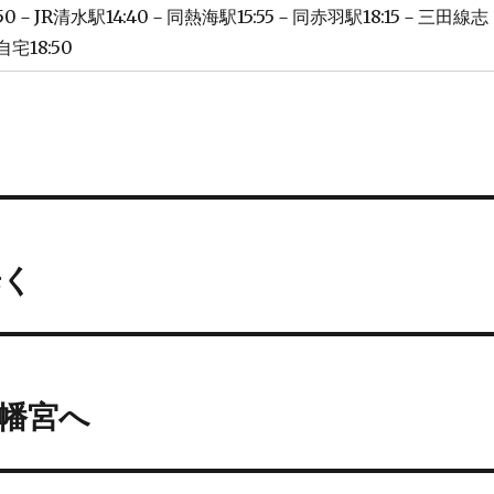
3:50－JR清水駅14:40－同熱海駅15:55－同赤羽駅18:15－三田線志
宅18:50
歩く
幡宮へ