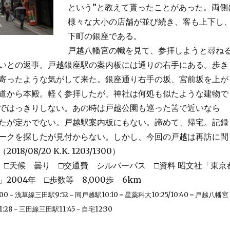
という”と教えて貰ったことがあった。両側
様々な大小の店舗が並び続き、客も上下し
下町の銀座である。
戸越八幡宮の幟を見て、参拝しようと尋ね
いとの返事。戸越銀座駅の案内板には通りの右手にある。歩き
寄ったような気がして来た。銀座通り右手の坂、宮前坂を上が
道から本殿。軽く参拝したが、神社は何処も似たような建物で
ではっきりしない。あの時は戸越公園も巡った筈で近いなら
たが定かでない。戸越駅案内板にもない。諦めて、帰宅。記録
ークを探したが見付からない。しかし、今回の戸越は再訪に間
8/08/20 K.K. 1203/1300）
8/9 □天候 曇り □交通費 シルバーパス □資料 昭文社「東京
2004年 □歩数等 8,000歩 6km
0－浅草線三田駅9:52－同戸越駅10:10＝星薬科大10:25/10:40＝戸越八幡宮
1:28－三田線三田駅11:45－自宅12:30