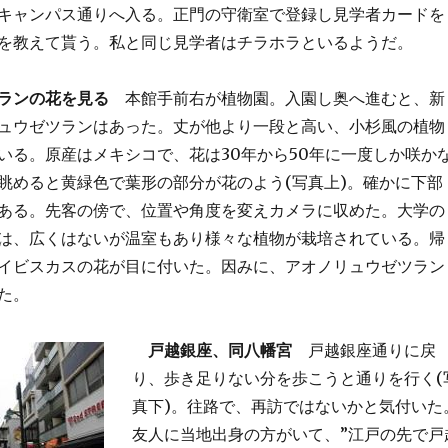
キャンパス通りへ入る。正門の守衛室で登録し見学者カードを
を教えて貰う。私と同じ見学者はチラホラといるようだ。
ランの花を見る
本館手前右が植物園。入園し奥へ進むと、新
ュウゼツランはあった。丈が他より一段と高い、小杉風の植物
いる。原産はメキシコで、花は30年から50年に一度しか咲か
眺めると黄緑色で葉形の部分が花のよう(写真上)。確かに下部
ある。先客の傍で、位置や角度を変えカメラに収めた。大学の
は、広くはないが温室もあり様々な植物が栽培されている。帰
イビスカスの花が目に付いた。因みに、アオノリュウゼツラン
た。
戸越銀座、同八幡宮
戸越銀座通りに戻
り、歩き足りない分を歩こうと通りを行く(
真下)。往路で、再訪ではないかと気付いた
友人に当地出身の方がいて、”江戸の先で戸