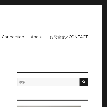
Connection
About
お問合せ／CONTACT
検
検
索
索: