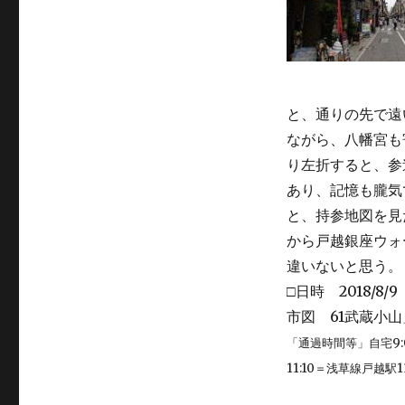
と、通りの先で遠
ながら、八幡宮も
り左折すると、参
あり、記憶も朧気
と、持参地図を見
から戸越銀座ウォ
違いないと思う。（201
□日時 2018/
市図 61武蔵小山」
「通過時間等」自宅9:0
11:10＝浅草線戸越駅1