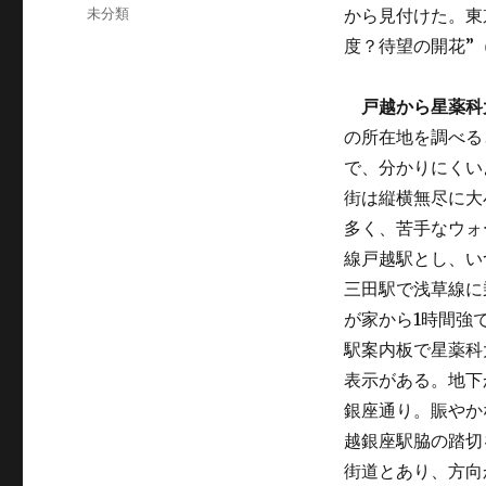
稿
カ
未分類
から見付けた。東
日:
テ
度？待望の開花”（
ゴ
リ
ー
戸越から星薬科
の所在地を調べる
で、分かりにくい
街は縦横無尽に大
多く、苦手なウォ
線戸越駅とし、い
三田駅で浅草線に
が家から1時間強
駅案内板で星薬科
表示がある。地下
銀座通り。賑やか
越銀座駅脇の踏切
街道とあり、方向