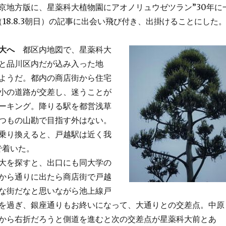
京地方版に、星薬科大植物園にアオノリュウゼツラン”30年に
18.8.3朝日）の記事に出会い飛び付き、出掛けることにした
大へ
都区内地図で、星薬科大
と品川区内だが込み入った地
ようだ。都内の商店街から住宅
小の道路が交差し、迷うことが
ーキング。降りる駅を都営浅草
つもの山勘で目指す外はない。
乗り換えると、戸越駅は近く我
で着いた。
大を探すと、出口にも同大学の
から通りに出たら商店街で戸越
な街だなと思いながら池上線戸
を過ぎ、銀座通りもお終いになって、大通りとの交差点。中原
から右折だろうと側道を進むと次の交差点が星薬科大前とあ