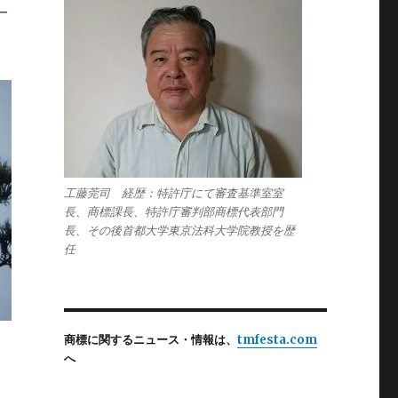
一
。
工藤莞司 経歴：特許庁にて審査基準室室
長、商標課長、特許庁審判部商標代表部門
長、その後首都大学東京法科大学院教授を歴
任
商標に関するニュース・情報は、
tmfesta.com
へ