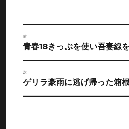
投
前
稿
青春18きっぷを使い吾妻線
前
の
ナ
投
ビ
稿:
次
ゲ
ゲリラ豪雨に逃げ帰った箱
次
の
ー
投
シ
稿:
ョ
ン