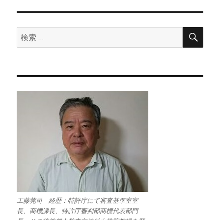
検
検
索
索:
工藤莞司 経歴：特許庁にて審査基準室室
長、商標課長、特許庁審判部商標代表部門