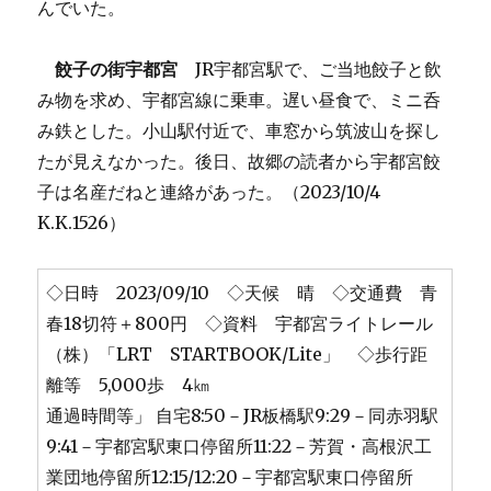
んでいた。
餃子の街宇都宮
JR宇都宮駅で、ご当地餃子と飲
み物を求め、宇都宮線に乗車。遅い昼食で、ミニ呑
み鉄とした。小山駅付近で、車窓から筑波山を探し
たが見えなかった。後日、故郷の読者から宇都宮餃
子は名産だねと連絡があった。（2023/10/4
K.K.1526）
◇日時 2023/09/10 ◇天候 晴 ◇交通費 青
春18切符＋800円 ◇資料 宇都宮ライトレール
（株）「LRT STARTBOOK/Lite」 ◇歩行距
離等 5,000歩 4㎞
通過時間等」 自宅8:50－JR板橋駅9:29－同赤羽駅
9:41－宇都宮駅東口停留所11:22－芳賀・高根沢工
業団地停留所12:15/12:20－宇都宮駅東口停留所