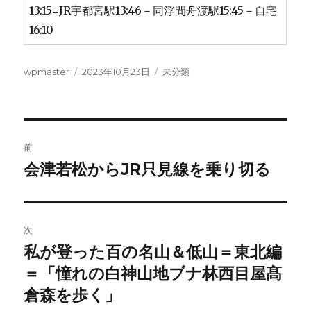
13:15=JR宇都宮駅13:46－同浮間舟渡駅15:45－自宅
16:10
投
投
カ
wpmaster
2023年10月23日
未分類
稿
稿
テ
者
日:
ゴ
リ
ー
投
前
稿
会津若松からJR只見線を乗り切る
前
の
ナ
投
ビ
稿:
次
ゲ
私が登った百の名山＆低山＝東北編
次
の
＝「憧れの白神山地ブナ林西目屋髙
ー
投
倉森を歩く」
シ
稿: