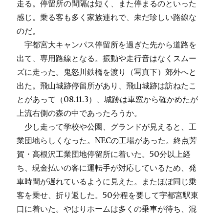
走る。停留所の間隔は短く、また停まるのといった
感じ。乗る客も多く家族連れで、未だ珍しい路線な
のだ。
宇都宮大キャンパス停留所を過ぎた先から道路を
出て、専用路線となる。振動や走行音はなくスムー
ズに走った。鬼怒川鉄橋を渡り（写真下）郊外へと
出た。飛山城跡停留所があり、飛山城跡は訪ねたこ
とがあって（08.11.3）、城跡は車窓から確かめたが
上流右側の森の中であったろうか。
少し走って学校や公園、グランドが見えると、工
業団地らしくなった。NECの工場があった。終点芳
賀・高根沢工業団地停留所に着いた。50分以上経
ち、現金払いの客に運転手が対応しているため、発
車時間が遅れているように見えた。またほぼ同じ乗
客を乗せ、折り返した。50分程を要して宇都宮駅東
口に着いた。やはりホームは多くの乗車が待ち、混