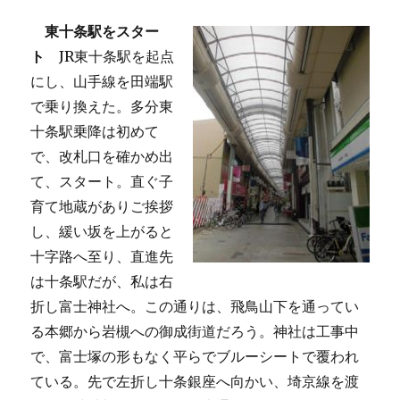
東十条駅をスター
ト
JR東十条駅を起点
にし、山手線を田端駅
で乗り換えた。多分東
十条駅乗降は初めて
で、改札口を確かめ出
て、スタート。直ぐ子
育て地蔵がありご挨拶
し、緩い坂を上がると
十字路へ至り、直進先
は十条駅だが、私は右
折し富士神社へ。この通りは、飛鳥山下を通ってい
る本郷から岩槻への御成街道だろう。神社は工事中
で、富士塚の形もなく平らでブルーシートで覆われ
ている。先で左折し十条銀座へ向かい、埼京線を渡