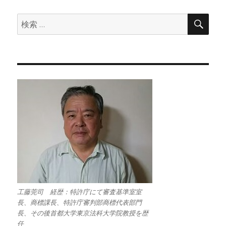
検
検
索
索:
工藤莞司 経歴：特許庁にて審査基準室室
長、商標課長、特許庁審判部商標代表部門
長、その後首都大学東京法科大学院教授を歴
任