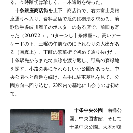
る。今時踏切は珍しく、一本通過を待った。
十条銀座商店街を上下
商店街で、右の富士見銀
座通りへ入り、食料品店で瓜の鉄砲漬を求める。演
歌歌手多岐川舞子のポスターのある店で、前回も寄
った（20.07.21）。uターンし十条銀座へ。高いアー
ケードの下、土曜の午前なのにそれなりの人出があ
る（写真上）。下町の繁華街で初めて通り抜けた。
十条駅先からまた埼京線を渡り返し、野鳥の森緑地
を探す。小路の奥にそれらしい小公園があった。中
央公園へと前進を続け、右手に駐屯基地を見て、公
園方向へ回り込む。23区内で基地に出会うのは初め
て。
十条中央公園
南橋公
園、中央図書館、そして
十条中央公園。大木が覆