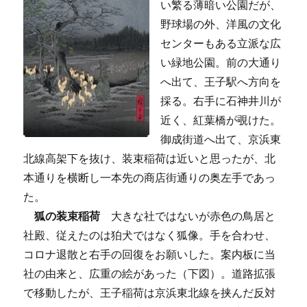
い繁る薄暗い公園だが、
野球場の外、洋風の文化
センターもある立派な広
い緑地公園。前の大通り
へ出て、王子駅へ方向を
採る。右手に石神井川が
近く、紅葉橋が覗けた。
御成街道へ出て、京浜東
北線高架下を抜け、装束稲荷は近いと思ったが、北
本通りを横断し一本先の商店街通りの奥左手であっ
た。
狐の装束稲荷
大きな社ではないが赤色の鳥居と
社殿、従えたのは狛犬ではなく狐像。手を合わせ、
コロナ退散と右手の回復をお願いした。案内板に当
社の由来と、広重の絵があった（下図）。道路拡張
で移動したが、王子稲荷は京浜東北線を挟んだ反対