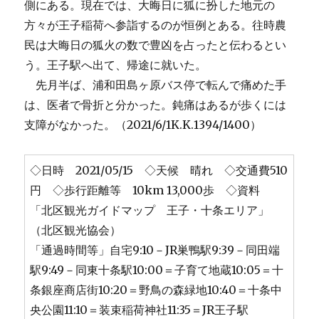
側にある。現在では、大晦日に狐に扮した地元の
方々が王子稲荷へ参詣するのが恒例とある。往時農
民は大晦日の狐火の数で豊凶を占ったと伝わるとい
う。王子駅へ出て、帰途に就いた。
先月半ば、浦和田島ヶ原バス停で転んで痛めた手
は、医者で骨折と分かった。鈍痛はあるが歩くには
支障がなかった。（2021/6/1K.K.1394/1400）
◇日時 2021/05/15 ◇天候 晴れ ◇交通費510
円 ◇歩行距離等 10km 13,000歩 ◇資料
「北区観光ガイドマップ 王子・十条エリア」
（北区観光協会）
「通過時間等」自宅9:10－JR巣鴨駅9:39－同田端
駅9:49－同東十条駅10:00＝子育て地蔵10:05＝十
条銀座商店街10:20＝野鳥の森緑地10:40＝十条中
央公園11:10＝装束稲荷神社11:35＝JR王子駅