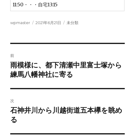
11:50・・・自宅13:15
投
投
カ
wpmaster
2021年6月21日
未分類
稿
稿
テ
者
日:
ゴ
リ
ー
投
前
稿
雨模様に、都下清瀬中里富士塚から
前
の
練馬八幡神社に寄る
ナ
投
ビ
稿:
ゲ
次
石神井川から川越街道五本欅を眺め
次
ー
の
る
シ
投