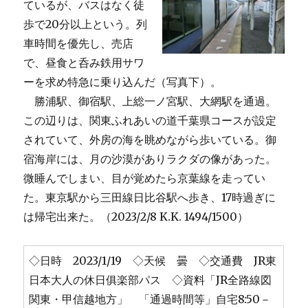
ているが、バスはなく徒
歩で20分以上という。列
車時間を優先し、売店
で、昼食と呑み鉄用サワ
ーを求め特急に乗り込んだ（写真下）。
勝浦駅、御宿駅、上総一ノ宮駅、大網駅を通過。
この辺りは、関東ふれあいの道千葉県コースが設定
されていて、外房の海を眺めながら歩いている。御
宿海岸には、月の沙漠がありラクダの像があった。
微睡んでしまい、目が覚めたら京葉線を走ってい
た。東京駅から三田線日比谷駅へ歩き、17時過ぎに
は帰宅出来た。（2023/2/8 K.K. 1494/1500）
◇日時 2023/1/19 ◇天候 曇 ◇交通費 JR東
日本大人の休日俱楽部パス ◇資料「JR全路線図
関東・甲信越地方」 「通過時間等」自宅8:50－