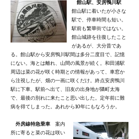
館山駅、安房鴨川駅
館山駅に着いたが小さな
駅で、停車時間も短い。
駅前も繁華街ではない。
館山城跡を往復したこと
があるが、大分昔であ
る。館山駅から安房鴨川駅間は多分二度目で、記憶
にない。海とは離れ、山間の風景が続く。和田浦駅
周辺は菜の花が咲く時期との情報があって、車窓か
ら注視したが、畑の一画に咲くだけ。終点安房鴨川
駅に下車。駅前へ出て、旧友の出身地が隣町太海
で、最後の別れに来たこと思い出した。定年前に難
病を得てしまった。あれから10年にもなろうか。
外房線特急乗車
案内
所に寄ると菜の花は咲い