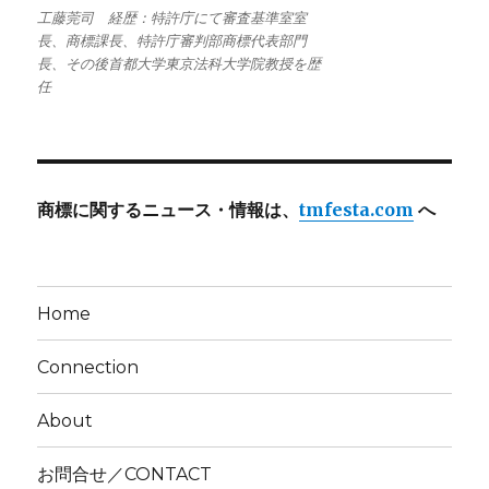
工藤莞司 経歴：特許庁にて審査基準室室
長、商標課長、特許庁審判部商標代表部門
長、その後首都大学東京法科大学院教授を歴
任
商標に関するニュース・情報は、
tmfesta.com
へ
Home
Connection
About
お問合せ／CONTACT