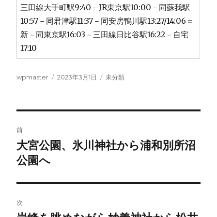
三田線大手町駅9:40－JR東京駅10:00－同蘇我駅
10:57－同君津駅11:37－同安房鴨川駅13:27/14:06＝
新－同東京駅16:03－三田線日比谷駅16:22－自宅
17:10
投
投
カ
wpmaster
2023年3月1日
未分類
稿
稿
テ
者
日:
ゴ
リ
ー
投
前
稿
大宮公園、氷川神社から浦和別所沼
前
の
公園へ
ナ
投
ビ
稿:
ゲ
次