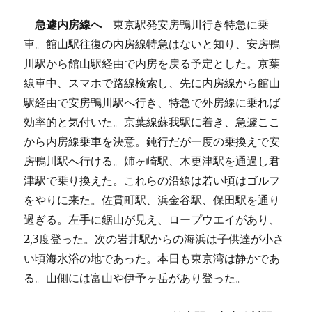
急遽内房線へ
東京駅発安房鴨川行き特急に乗
車。館山駅往復の内房線特急はないと知り、安房鴨
川駅から館山駅経由で内房を戻る予定とした。京葉
線車中、スマホで路線検索し、先に内房線から館山
駅経由で安房鴨川駅へ行き、特急で外房線に乗れば
効率的と気付いた。京葉線蘇我駅に着き、急遽ここ
から内房線乗車を決意。鈍行だが一度の乗換えで安
房鴨川駅へ行ける。姉ヶ崎駅、木更津駅を通過し君
津駅で乗り換えた。これらの沿線は若い頃はゴルフ
をやりに来た。佐貫町駅、浜金谷駅、保田駅を通り
過ぎる。左手に鋸山が見え、ロープウエイがあり、
2,3度登った。次の岩井駅からの海浜は子供達が小さ
い頃海水浴の地であった。本日も東京湾は静かであ
る。山側には富山や伊予ヶ岳があり登った。