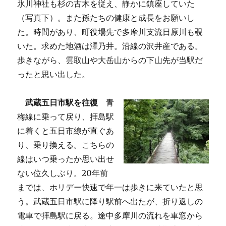
氷川神社も杉の古木を従え、静かに鎮座していた
（写真下）。また孫たちの健康と成長をお願いし
た。時間があり、町役場先で多摩川支流日原川も覗
いた。求めた地酒は澤乃井。沿線の沢井産である。
歩きながら、雲取山や大岳山からの下山先が当駅だ
ったと思い出した。
武蔵五日市駅を往復
青
梅線に乗って戻り、拝島駅
に着くと五日市線が直ぐあ
り、乗り換える。こちらの
線はいつ乗ったか思い出せ
ない位久しぶり。20年前
までは、ホリデー快速で年一は歩きに来ていたと思
う。武蔵五日市駅に降り駅前へ出たが、折り返しの
電車で拝島駅に戻る。途中多摩川の流れを車窓から