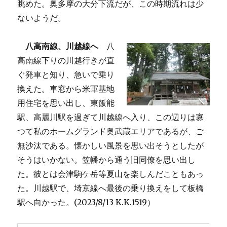
眺めた。奥多摩の大分下流だが、この時期流れは少
ないようだ。
八高南線、川越線へ
八
高南線下りの川越行きが直
ぐ発車と知り、急いで乗り
換えた。車窓から米軍基地
用住宅を思い出し、東飯能
駅、高麗川駅を過ぎて川越線へ入り、この辺りは寡
つて私のホームグランド奥武蔵エリアであるが、ご
無沙汰である。懐かしい風景を思い出そうとしたが
そうはいかない。笠幡から通う旧同僚を思い出し
た。彼とは会津駒ケ岳等夏山を楽しんだこともあっ
た。川越駅で、埼京線へ最後の乗り換えをして板橋
駅へ向かった。(2023/8/13 K.K.1519）