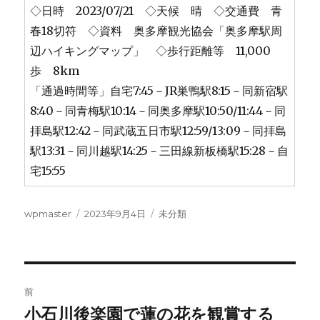
◇日時 2023/07/21 ◇天候 晴 ◇交通費 青
春18切符 ◇資料 奥多摩観光協会「奥多摩駅周
辺ハイキングマップ」 ◇歩行距離等 11,000
歩 8km
「通過時間等」自宅7:45－JR巣鴨駅8:15－同新宿駅
8:40－同青梅駅10:14－同奥多摩駅10:50/11:44－同
拝島駅12:42－同武蔵五日市駅12:59/13:09－同拝島
駅13:31－同川越駅14:25－三田線新板橋駅15:28－自
宅15:55
投
投
カ
wpmaster
2023年9月4日
未分類
稿
稿
テ
者
日:
ゴ
リ
ー
投
前
稿
小石川後楽園で蓮の花を観賞する
前