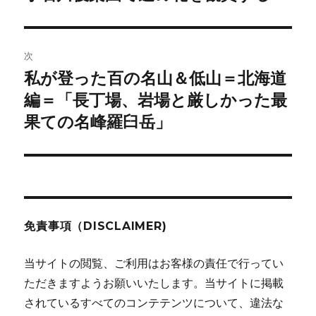
の
ナ
投
ビ
稿:
次
ゲ
私が登った百の名山＆低山＝北海道
次
の
編＝「長丁場、岩場と厳しかった最
ー
投
果ての名峰羅臼岳」
シ
稿:
ョ
ン
免責事項（DISCLAIMER)
当サイトの閲覧、ご利用はお客様の責任で行ってい
ただきますようお願いいたします。当サイトに掲載
されているすべてのコンテテンツについて、違法な