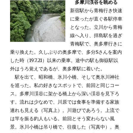
多摩川渓谷を眺める
新宿駅から青梅行き快速
に乗ったが直ぐ各駅停車
となった。立川から青梅
線へ入り、拝島駅を過ぎ
青梅駅で、奥多摩行きに
乗り換えた。久しぶりの奥多摩で、多分Sさんを案内
した時（19.7.21）以来の乗車。途中の駅も御嶽駅以
外はうろ覚えであるが、奥多摩駅に着いた。
駅を出て、昭和橋、氷川小橋、そして奥氷川神社
を巡った。私の好きなスポットで、前回と同じコー
ス。多摩川渓谷に架かる橋上から深い渓谷を見下ろ
す。流れは少なめで、川原では食事を準備する家族
連れも見える（写真上）。川遊びであろう。上流で
は竿を振る釣人もいる。前回とそう変わらない風
景。氷川小橋は吊り橋で、往復した（写真中）。奥