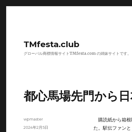
TMfesta.club
グローバル商標情報サイトTMfesta.com の姉妹サイトです。
都心馬場先門から日
投
wpmaster
購読紙から箱根駅
稿
投
2024年2月5日
た。駅伝ファンと
者