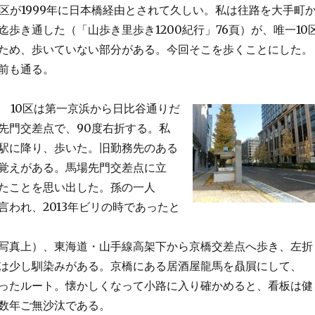
0区が1999年に日本橋経由とされて久しい。私は往路を大手町
迄歩き通した（「山歩き里歩き1200紀行」76頁）が、唯一10
ため、歩いていない部分がある。今回そこを歩くことにした。
前も通る。
10区は第一京浜から日比谷通りだ
先門交差点で、90度右折する。私
駅に降り、歩いた。旧勤務先のある
覚えがある。馬場先門交差点に立
たことを思い出した。孫の一人
言われ、2013年ビリの時であったと
写真上）、東海道・山手線高架下から京橋交差点へ歩き、左折
は少し馴染みがある。京橋にある居酒屋龍馬を贔屓にして、
ったルート。懐かしくなって小路に入り確かめると、看板は健
数年ご無沙汰である。