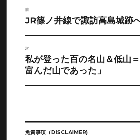
投
前
稿
JR篠ノ井線で諏訪高島城跡
前
の
ナ
投
ビ
稿:
次
ゲ
私が登った百の名山＆低山＝
次
の
ー
富んだ山であった」
投
シ
稿:
ョ
ン
免責事項（DISCLAIMER)