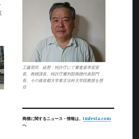
か
区
工藤莞司 経歴：特許庁にて審査基準室室
長、商標課長、特許庁審判部商標代表部門
長、その後首都大学東京法科大学院教授を歴
任
商標に関するニュース・情報は、
tmfesta.com
へ