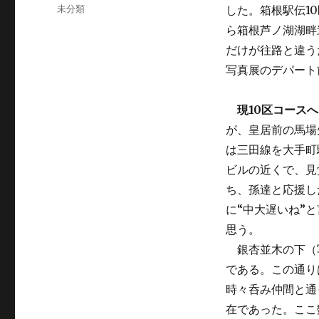
稿
カ
未分類
した。箱根駅伝1
日:
テ
ら箱根芦ノ湖湖畔
ゴ
だけが往路と違う
リ
ー
写真展のデパート
現10区コースへ
が、皇居前の馬場
は三田線を大手町
ビルの近くで、見
ち、孫達と応援し
に“中大遅いね”と
思う。
銀杏並木の下（
である。この通り
時々呑み仲間と通
在であった。ここ