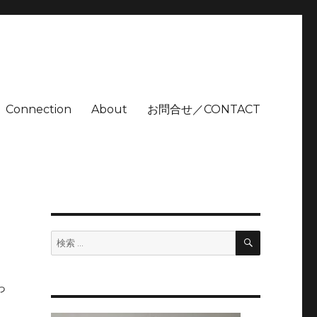
Connection
About
お問合せ／CONTACT
検
検
索
索:
っ