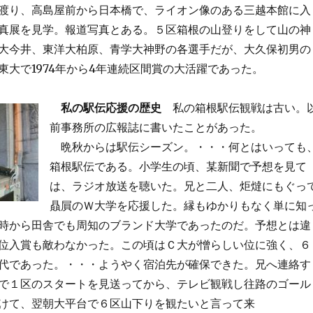
渡り、高島屋前から日本橋で、ライオン像のある三越本館に入
真展を見学。報道写真とある。５区箱根の山登りをして山の神
大今井、東洋大柏原、青学大神野の各選手だが、大久保初男の
東大で1974年から4年連続区間賞の大活躍であった。
私の駅伝応援の歴史
私の箱根駅伝観戦は古い。
前事務所の広報誌に書いたことがあった。
晩秋からは駅伝シーズン。・・・何とはいっても
箱根駅伝である。小学生の頃、某新聞で予想を見て
は、ラジオ放送を聴いた。兄と二人、炬燵にもぐっ
贔屓のＷ大学を応援した。縁もゆかりもなく単に知
時から田舎でも周知のブランド大学であったのだ。予想とは違
位入賞も敵わなかった。この頃はＣ大が憎らしい位に強く、６
代であった。・・・ようやく宿泊先が確保できた。兄へ連絡す
で１区のスタートを見送ってから、テレビ観戦し往路のゴール
けて、翌朝大平台で６区山下りを観たいと言って来