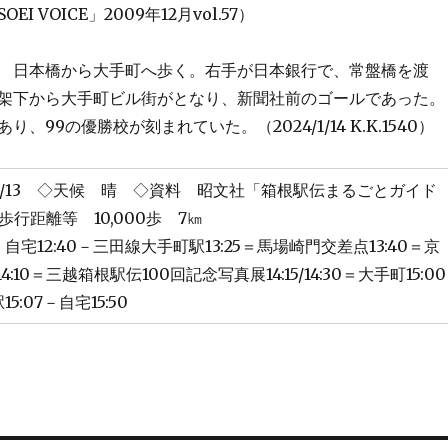
I VOICE」2009年12月vol.57）
日本橋から大手町へ歩く。右手が日本銀行で、常盤橋を渡
架下から大手町ビル街がとなり、新聞社前のゴールであった。
、99の優勝校が刻まれていた。（2024/1/14 K.K.1540）
/12/13 ◇天候 晴 ◇資料 昭文社「箱根駅伝まるごとガイド
◇歩行距離等 10,000歩 7㎞
宅12:40－三田線大手町駅13:25＝馬場崎門交差点13:40＝京
4:10＝三越箱根駅伝100回記念写真展14:15/14:30＝大手町15:00
:07－自宅15:50