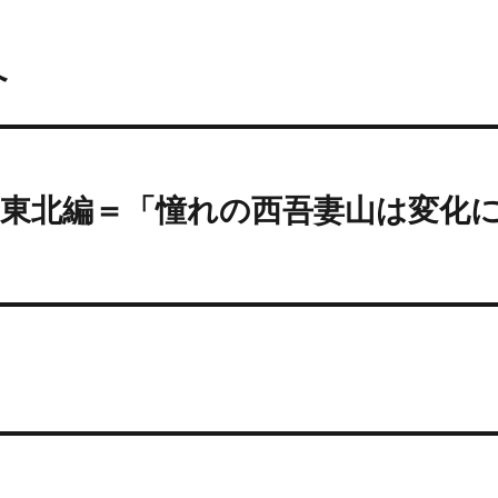
へ
東北編＝「憧れの西吾妻山は変化