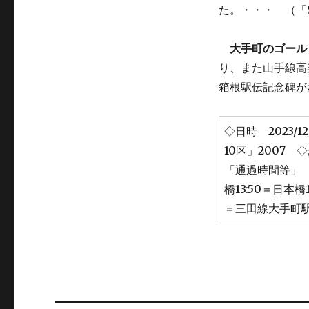
た。・・・ （「SOE
大手町のゴール
り、また山手線高
箱根駅伝記念碑があり
◇日時 2023
10区」2007 
「通過時間等」 自
橋13:50＝日本橋1
＝三田線大手町駅15