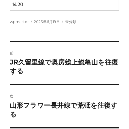
14:20
投
投
カ
wpmaster
2023年6月19日
未分類
稿
稿
テ
者
日:
ゴ
リ
ー
投
前
稿
JR久留里線で奥房総上総亀山を往復
前
の
する
ナ
投
ビ
稿:
ゲ
次
山形フラワー長井線で荒砥を往復す
次
ー
の
る
シ
投