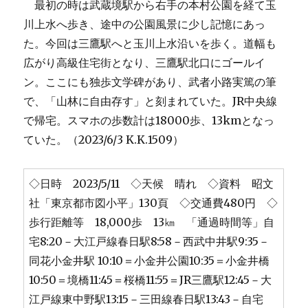
最初の時は武蔵境駅から右手の本村公園を経て玉
川上水へ歩き、途中の公園風景に少し記憶にあっ
た。今回は三鷹駅へと玉川上水沿いを歩く。道幅も
広がり高級住宅街となり、三鷹駅北口にゴールイ
ン。ここにも独歩文学碑があり、武者小路実篤の筆
で、「山林に自由存す」と刻まれていた。JR中央線
で帰宅。スマホの歩数計は18000歩、13kmとなっ
ていた。（2023/6/3 K.K.1509）
◇日時 2023/5/11 ◇天候 晴れ ◇資料 昭文
社「東京都市図小平」130頁 ◇交通費480円 ◇
歩行距離等 18,000歩 13㎞ 「通過時間等」自
宅8:20－大江戸線春日駅8:58－西武中井駅9:35－
同花小金井駅 10:10＝小金井公園10:35＝小金井橋
10:50＝境橋11:45＝桜橋11:55＝JR三鷹駅12:45－大
江戸線東中野駅13:15－三田線春日駅13:43－自宅