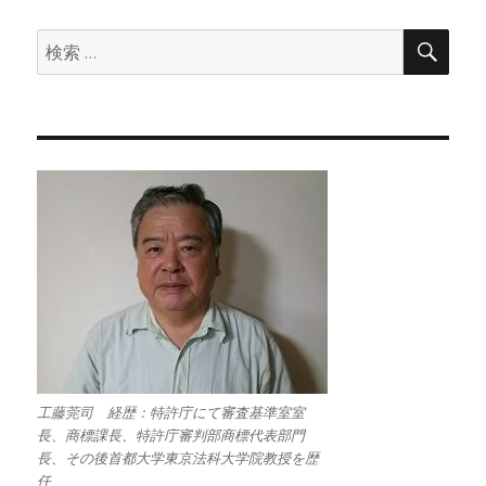
検
検
索
索:
工藤莞司 経歴：特許庁にて審査基準室室
長、商標課長、特許庁審判部商標代表部門
長、その後首都大学東京法科大学院教授を歴
任