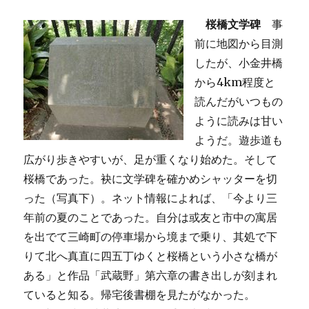
桜橋文学碑
事
前に地図から目測
したが、小金井橋
から4km程度と
読んだがいつもの
ように読みは甘い
ようだ。遊歩道も
広がり歩きやすいが、足が重くなり始めた。そして
桜橋であった。袂に文学碑を確かめシャッターを切
った（写真下）。ネット情報によれば、「今より三
年前の夏のことであった。自分は或友と市中の寓居
を出でて三崎町の停車場から境まで乗り、其処で下
りて北へ真直に四五丁ゆくと桜橋という小さな橋が
ある」と作品「武蔵野」第六章の書き出しが刻まれ
ていると知る。帰宅後書棚を見たがなかった。