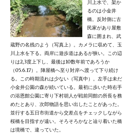
川上水で、架か
るのは小金井
橋。反対側に古
民家があり屋敷
森に囲まれ、武
蔵野の名残のよう（写真上）。カメラに収めて、玉
川上水を下る。両岸に遊歩道はあるが狭い。この辺
りは2,3度上下し、最後は10数年前であろうか
（05.6.17）。陣屋橋へ至り対岸へ渡って下り続け
る。この時期流れは少ない（写真中）。左手は未だ
小金井公園の森が続いている。最初に歩いた時右手
の浴恩館公園に寄り下村胡人が戦前同館の所長を務
めたとあり、次郎物語を思い出したことがあった。
並行する五日市街道から交差点をチェックしながら
桜橋を目指すが遠い。そろそろかなと辿り着いた橋
は境橋で、違っていた。