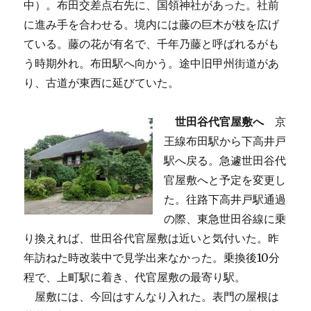
中）。布田交差点右先に、国領神社があった。社前
に進み手を合わせる。境内には藤の巨木が枝を広げ
ている。藤の花が有名で、千年乃藤と呼ばれるがも
う時期外れ。布田駅へ向かう。途中旧甲州街道があ
り、古道が東西に延びていた。
世田谷代官屋敷へ
京
王線布田駅から下高井戸
駅へ戻る。急遽世田谷代
官屋敷へと予定を変更し
た。往路下高井戸駅通過
の際、東急世田谷線に乗
り換えれば、世田谷代官屋敷は近いと気付いた。昨
年訪ねた時改装中で見学出来なかった。乗換後10分
程で、上町駅に着き、代官屋敷の最寄り駅。
屋敷には、今回はすんなり入れた。表門の屋根は