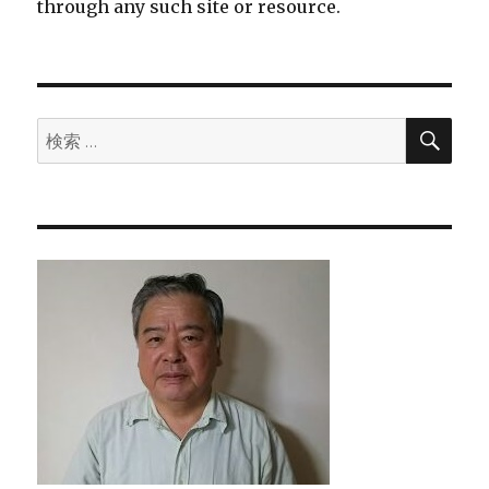
through any such site or resource.
検
検
索
索: