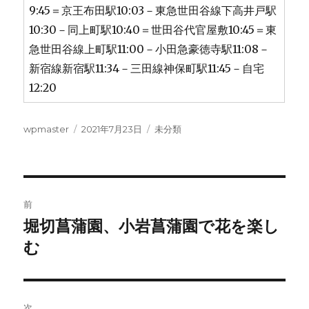
9:45＝京王布田駅10:03－東急世田谷線下高井戸駅
10:30－同上町駅10:40＝世田谷代官屋敷10:45＝東
急世田谷線上町駅11:00－小田急豪徳寺駅11:08－
新宿線新宿駅11:34－三田線神保町駅11:45－自宅
12:20
投
投
カ
wpmaster
2021年7月23日
未分類
稿
稿
テ
者
日:
ゴ
リ
ー
投
前
稿
堀切菖蒲園、小岩菖蒲園で花を楽し
前
の
む
ナ
投
ビ
稿:
ゲ
次