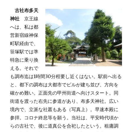
古社布多天
神社
京王線
へは、私は都
営新宿線神保
町駅経由で、
笹塚駅では準
特急に乗り換
える。それで
も調布迄は1時間30分程要し近くはない。駅前へ出る
と、都下の調布は大都市でビルが建ち並び、方向を
確かめ難い。正面先の甲州街道へ向けスタート。同
街道を渡った右先に参道があり、布多天神社。広い
境内で、立派な社叢もある（写真上）。早速本殿に
参拝。コロナ終息等を願う。当社は、平安時代頃か
らの古社で、後に道真公を合祀したという。租庸調