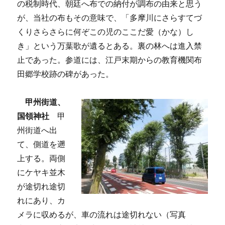
の税制時代、朝廷へ布での納付が調布の由来と思う
が、当社の布もその意味で、「多摩川にさらすてづ
くりさらさらに何ぞこの児のここだ愛（かな）し
き」という万葉歌が遺るとある。裏の林へは進入禁
止であった。参道には、江戸末期からの教育機関布
田郷学校跡の碑があった。
甲州街道、
国領神社
甲
州街道へ出
て、側道を遡
上する。両側
にケヤキ並木
が途切れ途切
れにあり、カ
メラに収めるが、車の流れは途切れない（写真