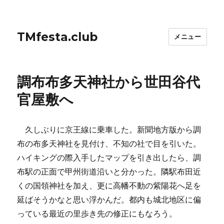
TMfesta.club
メニュー
調布布多天神社から世田谷代
官屋敷へ
久しぶりに京王線に乗車した。新聞地方版から調
布の布多天神社を見付け、不知の社で目を引いた。
ハイキングの際入手したマップを引き出したら、調
布駅の正面で甲州街道沿いと分かった。隣駅布田近
くの国領神社を加え、更に高幡不動の紫陽花へ足を
延ばそうかなと思い浮かんだ。都内も城北地区に偏
っている最近の里歩き先の修正にもなろう。