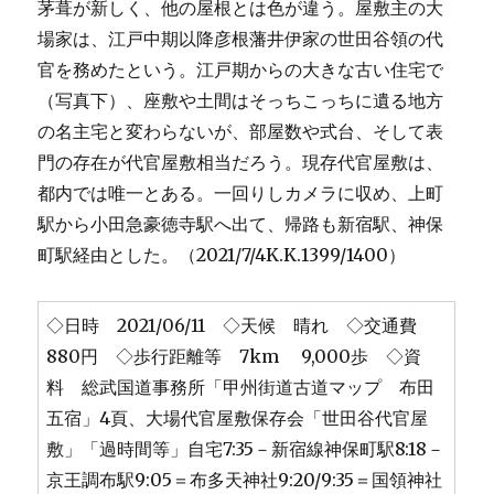
茅葺が新しく、他の屋根とは色が違う。屋敷主の大
場家は、江戸中期以降彦根藩井伊家の世田谷領の代
官を務めたという。江戸期からの大きな古い住宅で
（写真下）、座敷や土間はそっちこっちに遺る地方
の名主宅と変わらないが、部屋数や式台、そして表
門の存在が代官屋敷相当だろう。現存代官屋敷は、
都内では唯一とある。一回りしカメラに収め、上町
駅から小田急豪徳寺駅へ出て、帰路も新宿駅、神保
町駅経由とした。（2021/7/4K.K.1399/1400）
◇日時 2021/06/11 ◇天候 晴れ ◇交通費
880円 ◇歩行距離等 7km 9,000歩 ◇資
料 総武国道事務所「甲州街道古道マップ 布田
五宿」4頁、大場代官屋敷保存会「世田谷代官屋
敷」「過時間等」自宅7:35－新宿線神保町駅8:18－
京王調布駅9:05＝布多天神社9:20/9:35＝国領神社