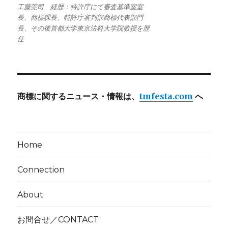
工藤莞司 経歴：特許庁にて審査基準室室
長、商標課長、特許庁審判部商標代表部門
長、その後首都大学東京法科大学院教授を歴
任
商標に関するニュース・情報は、
tmfesta.com
へ
Home
Connection
About
お問合せ／CONTACT