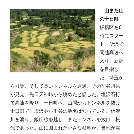
山また山
の十日町
板橋区を6
時にスター
ト。所沢で
関越高速へ
入り、新潟
を目指し
た。埼玉か
ら群馬、そして長いトンネルを通過。その前谷川岳
が見え、先日天神峠から眺めたと話した。塩沢石打
で高速を降り、十日町へ。山間からトンネルを抜け
十日町で、塩沢や小千谷の地名は知っている。信濃
川を渡り、飯山線を越し、またトンネルを抜け、松
代であった。山に囲まれた小さな盆地か。当地が雪