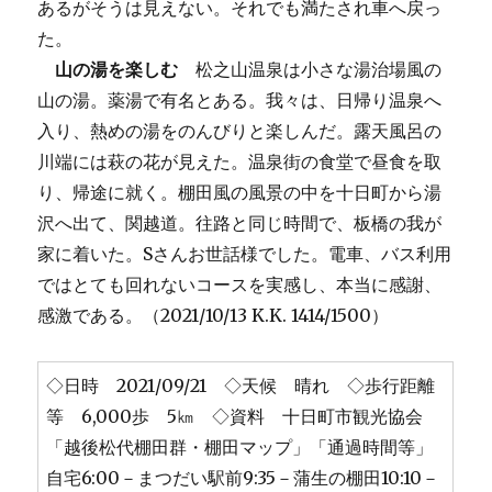
あるがそうは見えない。それでも満たされ車へ戻っ
た。
山の湯を楽しむ
松之山温泉は小さな湯治場風の
山の湯。薬湯で有名とある。我々は、日帰り温泉へ
入り、熱めの湯をのんびりと楽しんだ。露天風呂の
川端には萩の花が見えた。温泉街の食堂で昼食を取
り、帰途に就く。棚田風の風景の中を十日町から湯
沢へ出て、関越道。往路と同じ時間で、板橋の我が
家に着いた。Sさんお世話様でした。電車、バス利用
ではとても回れないコースを実感し、本当に感謝、
感激である。（2021/10/13 K.K. 1414/1500）
◇日時 2021/09/21 ◇天候 晴れ ◇歩行距離
等 6,000歩 5㎞ ◇資料 十日町市観光協会
「越後松代棚田群・棚田マップ」「通過時間等」
自宅6:00－まつだい駅前9:35－蒲生の棚田10:10－