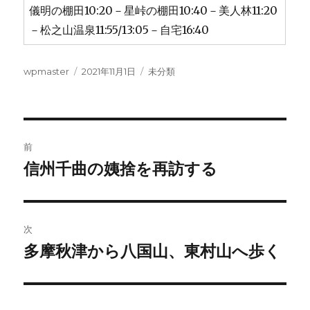
儀明の棚田10:20－星峠の棚田10:40－美人林11:20
－松之山温泉11:55/13:05－自宅16:40
投
投
カ
wpmaster
2021年11月1日
未分類
稿
稿
テ
者
日:
ゴ
リ
ー
投
前
稿
信州千曲の姨捨を再訪する
前
の
ナ
投
ビ
稿:
次
ゲ
多摩秋津から八国山、東村山へ歩く
次
の
ー
投
シ
稿: