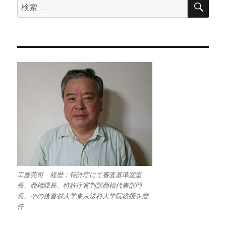
検
索
索:
工藤莞司 経歴：特許庁にて審査基準室室
長、商標課長、特許庁審判部商標代表部門
長、その後首都大学東京法科大学院教授を歴
任