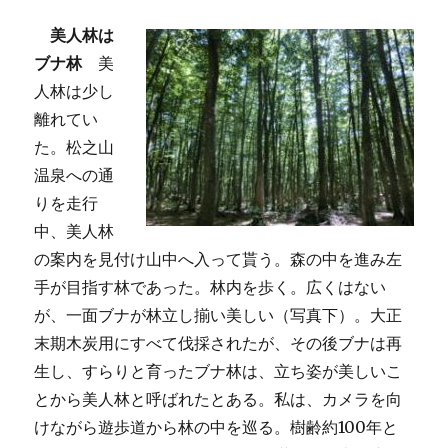
美人林は
ブナ林
美
人林は少し
離れてい
た。松之山
温泉への通
りを走行
中、美人林
の案内を見付け山中へ入って貰う。森の中を進み左
手が目指す林であった。林内を歩く。広くはない
が、一面ブナが林立し揃い美しい（写真下）。大正
末期木炭用にすべて伐採されたが、その後ブナは再
生し、すらりと育ったブナ林は、立ち姿が美しいこ
とから美人林と呼ばれたとある。私は、カメラを向
けながら遊歩道から林の中を巡る。樹齢約100年と