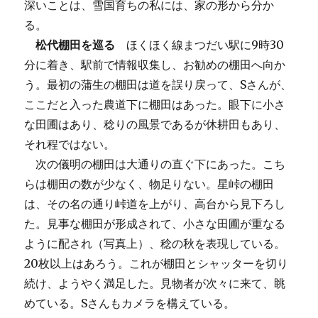
深いことは、雪国育ちの私には、家の形から分か
る。
松代棚田を巡る
ほくほく線まつだい駅に9時30
分に着き、駅前で情報収集し、お勧めの棚田へ向か
う。最初の蒲生の棚田は道を誤り戻って、Sさんが、
ここだと入った農道下に棚田はあった。眼下に小さ
な田圃はあり、稔りの風景であるが休耕田もあり、
それ程ではない。
次の儀明の棚田は大通りの直ぐ下にあった。こち
らは棚田の数が少なく、物足りない。星峠の棚田
は、その名の通り峠道を上がり、高台から見下ろし
た。見事な棚田が形成されて、小さな田圃が重なる
ように配され（写真上）、稔の秋を表現している。
20枚以上はあろう。これが棚田とシャッターを切り
続け、ようやく満足した。見物者が次々に来て、眺
めている。Sさんもカメラを構えている。