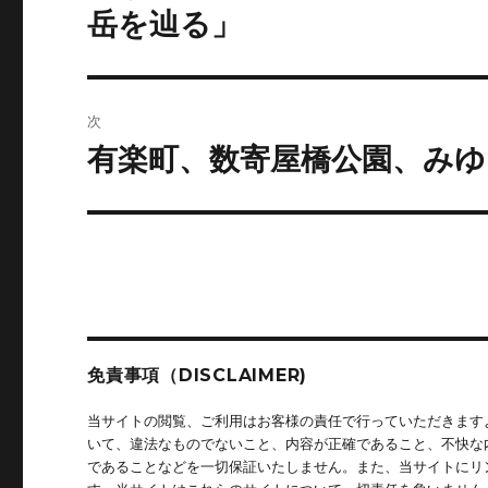
の
ナ
岳を辿る」
投
ビ
稿:
ゲ
次
ー
有楽町、数寄屋橋公園、み
次
の
シ
投
ョ
稿:
ン
免責事項（DISCLAIMER)
当サイトの閲覧、ご利用はお客様の責任で行っていただきます
いて、違法なものでないこと、内容が正確であること、不快な
であることなどを一切保証いたしません。また、当サイトにリ