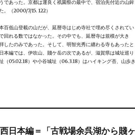
うであった。京都は運良く祇園祭の最中で、宿泊先付近の山鉾
2000/7/15. 122）
百低山登載の山だが、延暦寺はじめ寺社で埋め尽くされてい
で回れる数ではなかった。その中でも、延暦寺は規模が大き
拝したのみであった。そして、明智光秀に纏わる寺もあったと
日本編では、伊吹山、賤ケ岳の次であるが、滋賀県は城址巡り
（05.02.18）や小谷城址（06.3.18）はハイキング否、山歩
西日本編＝「古戦場余呉湖から賤