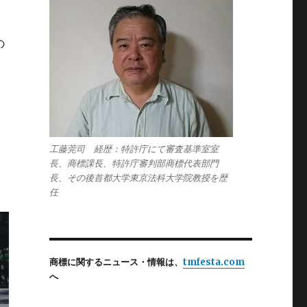
の
て
工藤莞司 経歴：特許庁にて審査基準室室
長、商標課長、特許庁審判部商標代表部門
長、その後首都大学東京法科大学院教授を歴
任
商標に関するニュース・情報は、
tmfesta.com
へ