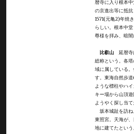
暦寺に入り根本中
の京進出等に抵抗
1571(元亀2)
らしい。根本中堂
尊様を拝み、暗闇
比叡山
延暦寺は
総称という。各塔
域に属している。
す。東海自然歩道
ような標柱やハイ
キー場から山頂遊
ようやく探し当て
坂本城趾を訪ね
東照宮。天海が、
地に建てたという