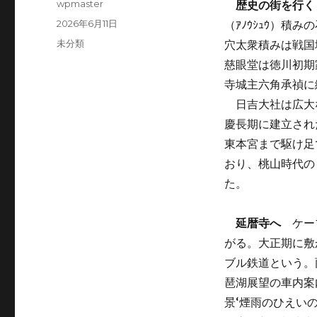
投
wpmaster
歴史の街を行く
稿
投
2026年6月11日
（ｱﾉｳｼｭｳ）
者
稿
カ
未分類
穴太衆積みは戦国
日:
テ
慈眼堂は徳川初期
ゴ
寺城主六角承禎に
リ
ー
日吉大社は広大
慶長期に建立され
東本宮まで駆け足
おり、桃山時代の
た。
延暦寺へ
ケーブ
がる。大正期に敷
ブル鉄道という。
琶湖展望の車内案
景‘煙雨のひえい