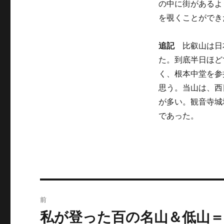
の中に街があるよ
を覗くことができた。（
追記
比叡山は日本
た。到底半日ほど
く、根本中堂を参
思う。当山は、西
が多い。観音寺城址
であった。
投
前
稿
私が登った百の名山＆低山＝
前