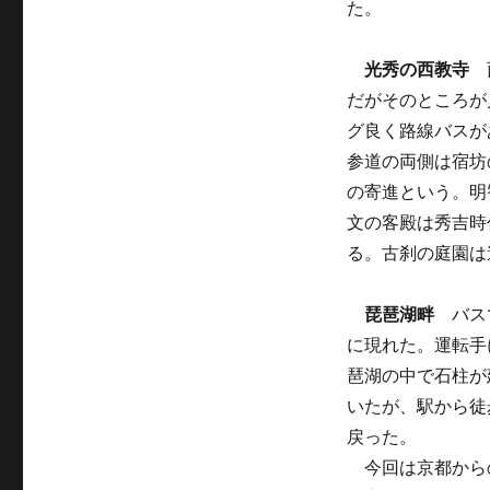
た。
光秀の西教寺
西
だがそのところが
グ良く路線バスが
参道の両側は宿坊
の寄進という。明
文の客殿は秀吉時
る。古刹の庭園は
琵琶湖畔
バス
に現れた。運転手
琶湖の中で石柱が
いたが、駅から徒
戻った。
今回は京都から