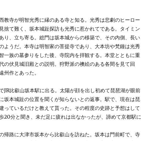
教寺が明智光秀に縁のある寺と知る。光秀は悲劇のヒーロー
見捨て難く、坂本城趾探訪も光秀に惹かれてである。タイミン
あり、立ち寄る。総門は坂本城からの移築で、その内側、長い
のようだ。本寺は明智家の菩提寺であり、大本坊や梵鐘は光秀
智一族の墓参りをした後、寺院内を拝観する。本堂とともに重
代の伏見城旧殿との説明。狩野派の襖絵のある各間を見て回
遠州作とあった。
でJR比叡山坂本駅に出る。太陽が顔を出し初めて琵琶湖が眼前
に坂本城趾の位置を聞くが知らないとの返事。駅で、現在は琵
建っているだけと教えて貰った。その程度の史跡と予想はして
歩20分と聞き、未だ足に疲れは出なかったが、諦めて京都駅
の帰路に大津市坂本から比叡山を訪ねた。坂本は門前町で、寺