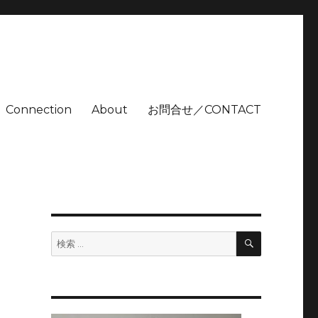
Connection
About
お問合せ／CONTACT
検
検
索
索: