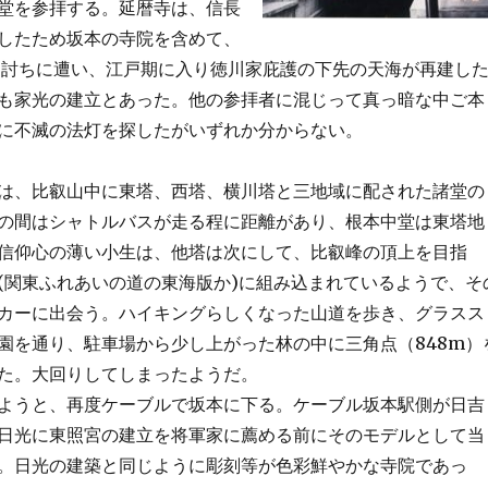
堂を参拝する。延暦寺は、信長
したため坂本の寺院を含めて、
年焼き討ちに遭い、江戸期に入り徳川家庇護の下先の天海が再建し
も家光の建立とあった。他の参拝者に混じって真っ暗な中ご本
に不滅の法灯を探したがいずれか分からない。
、比叡山中に東塔、西塔、横川塔と三地域に配された諸堂の
の間はシャトルバスが走る程に距離があり、根本中堂は東塔地
信仰心の薄い小生は、他塔は次にして、比叡峰の頂上を目指
(関東ふれあいの道の東海版か)に組み込まれているようで、そ
カーに出会う。ハイキングらしくなった山道を歩き、グラスス
園を通り、駐車場から少し上がった林の中に三角点（848m）
た。大回りしてしまったようだ。
ようと、再度ケーブルで坂本に下る。ケーブル坂本駅側が日吉
日光に東照宮の建立を将軍家に薦める前にそのモデルとして当
。日光の建築と同じように彫刻等が色彩鮮やかな寺院であっ