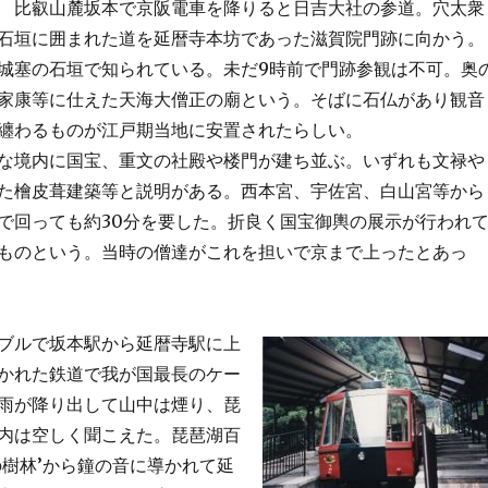
比叡山麓坂本で京阪電車を降りると日吉大社の参道。穴太衆
積みの石垣に囲まれた道を延暦寺本坊であった滋賀院門跡に向かう。
城塞の石垣で知られている。未だ9時前で門跡参観は不可。奥
家康等に仕えた天海大僧正の廟という。そばに石仏があり観音
纏わるものが江戸期当地に安置されたらしい。
な境内に国宝、重文の社殿や楼門が建ち並ぶ。いずれも文禄や
た檜皮葺建築等と説明がある。西本宮、宇佐宮、白山宮等から
で回っても約30分を要した。折良く国宝御輿の展示が行われ
ものという。当時の僧達がこれを担いで京まで上ったとあっ
ルで坂本駅から延暦寺駅に上
かれた鉄道で我が国最長のケー
雨が降り出して山中は煙り、琵
内は空しく聞こえた。琵琶湖百
の樹林’から鐘の音に導かれて延