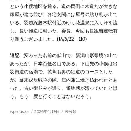
という小俣地区を通る。道の両側に木造だが大きな
家屋が建ち並び、各宅玄関には屋号の貼り札が出て
いる。羽越線勝木駅付近のゆり花温泉に入り汗を流
し、長い帰途に就いた。会長、今回も長距離運転有
り難うございました。(14/6/22 110)
追記
変わった名前の低山で、新潟山形県境の山で
あったが、日本百低名山である。下山先の小俣は出
羽街道の宿場で、芭蕉も奥の細道のコースとした
が、幕末戊辰戦争の際、庄内藩に焼き払われたとあ
った。古い街並みが遺り、僻地感が漂っていたと思
う。もう二度と行くことはないだろう。
投
投
カ
wpmaster
2026年4月9日
未分類
稿
稿
テ
者
日:
ゴ
リ