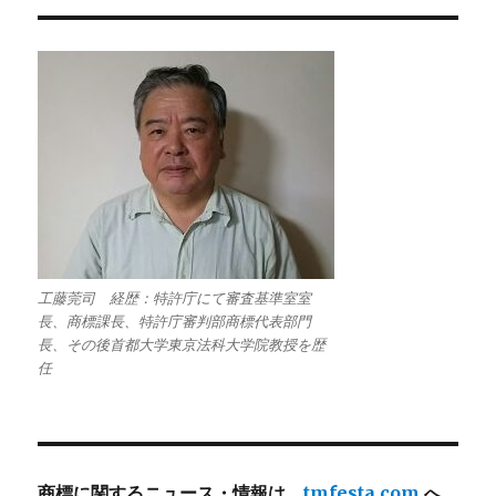
工藤莞司 経歴：特許庁にて審査基準室室
長、商標課長、特許庁審判部商標代表部門
長、その後首都大学東京法科大学院教授を歴
任
商標に関するニュース・情報は、
tmfesta.com
へ