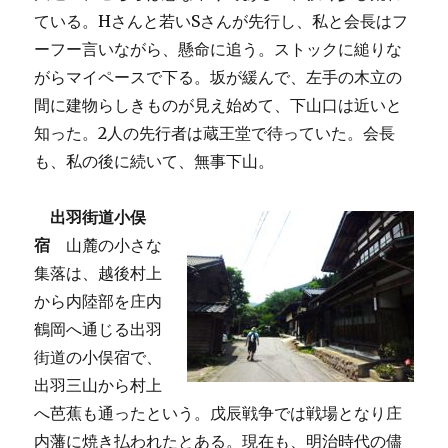
ている。Hさんと若いSさんが先行し、私と会長はフ
ーフー言いながら、懸命に追う。ストックに縋りな
がらマイペースで下る。坂が緩んで、左手の木立の
間に建物らしきものが見え始めて、下山口は近いと
知った。2人の先行者は蔵王堂で待っていた。会長
も、私の後に続いて、無事下山。
出羽街道小俣
宿
山麓の小さな
集落は、越後村上
から内陸部を庄内
鶴岡へ通じる出羽
街道の小俣宿で、
出羽三山から村上
へ芭蕉も通ったという。戊辰戦争では戦場となり庄
内藩に焼き払われたとある。現在も、明治時代の儘