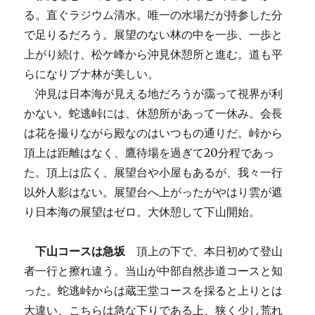
る。直ぐラジウム清水。唯一の水場だが持参した分
で足りるだろう。展望のない林の中を一歩、一歩と
上がり続け、松ケ峰から沖見休憩所と進む。道も平
らになりブナ林が美しい。
沖見は日本海が見える地だろうが靄って視界が利
かない。蛇逃峠には、休憩所があって一休み。会長
は花を撮りながら殿なのはいつもの通りだ。峠から
頂上は距離はなく、鷹待場を過ぎて20分程であっ
た。頂上は広く、展望台や小屋もあるが、我々一行
以外人影はない。展望台へ上がったがやはり雲が遮
り日本海の展望はゼロ。大休憩して下山開始。
下山コースは急坂
頂上の下で、本日初めて登山
者一行と擦れ違う。当山が中部自然歩道コースと知
った。蛇逃峠からは蔵王堂コースを採ると上りとは
大違い、こちらは急な下りである上、狭く少し荒れ