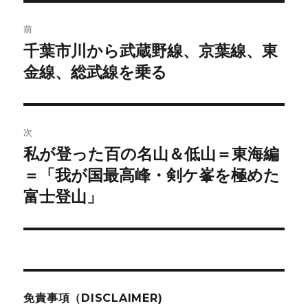
ー
投
前
稿
千葉市川から武蔵野線、京葉線、東
前
の
金線、総武線を乗る
ナ
投
ビ
稿:
ゲ
次
私が登った百の名山＆低山＝東海編
次
ー
の
＝「我が国最高峰・剣ケ峯を極めた
シ
投
富士登山」
稿:
ョ
ン
免責事項（DISCLAIMER)