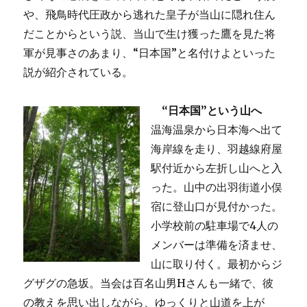
や、飛鳥時代圧政から逃れた皇子が当山に隠れ住ん
だことからという説、当山で生け獲った鷹を見た将
軍が見事さのあまり、“日本国”と名付けよといった
説が紹介されている。
“日本国”という山へ
温海温泉から日本海へ出て
海岸線を走り、羽越線府屋
駅付近から左折し山へと入
った。山中の出羽街道小俣
宿に登山口が見付かった。
小学校前の駐車場で4人の
メンバーは準備を済ませ、
山に取り付く。最初からジ
グザグの急坂。当会は百名山男Hさんも一緒で、彼
の教えを思い出しながら、ゆっくりと山道を上が