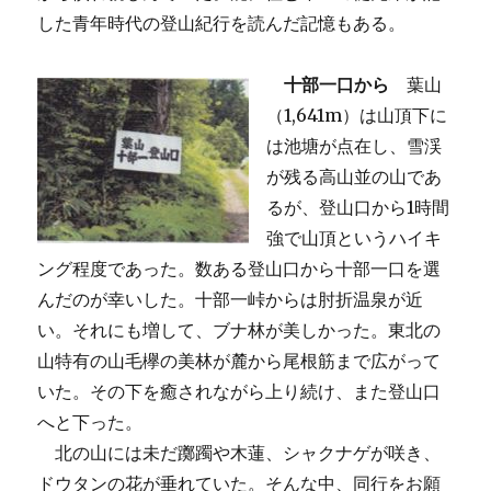
した青年時代の登山紀行を読んだ記憶もある。
十部一口から
葉山
（1,641m）は山頂下に
は池塘が点在し、雪渓
が残る高山並の山であ
るが、登山口から1時間
強で山頂というハイキ
ング程度であった。数ある登山口から十部一口を選
んだのが幸いした。十部一峠からは肘折温泉が近
い。それにも増して、ブナ林が美しかった。東北の
山特有の山毛欅の美林が麓から尾根筋まで広がって
いた。その下を癒されながら上り続け、また登山口
へと下った。
北の山には未だ躑躅や木蓮、シャクナゲが咲き、
ドウタンの花が垂れていた。そんな中、同行をお願