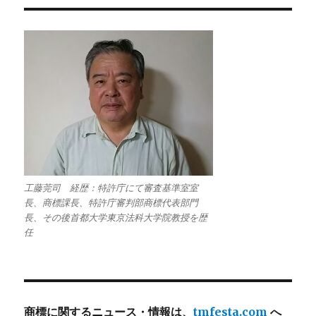
工藤莞司 経歴：特許庁にて審査基準室室
長、商標課長、特許庁審判部商標代表部門
長、その後首都大学東京法科大学院教授を歴
任
商標に関するニュース・情報は、
tmfesta.com
へ