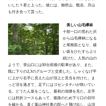
いしたＹ君と上った。彼には、御所山、甑岳、月山
も付き合って貰った。
美しい山毛欅林
十部一口の荒れた沢
から山毛欅林になる
と尾根筋となり、緩
い坂をひたすら上り
続けた。人気の山の
ようで、登山口には10台前後の駐車があり、また、
既に下りの2,3のグループと交差した。しゃくなげ平
に上がり右手に見えた山が頂上と見当を付けた。ま
っど沼を過ぎて、足下にはゴセンタチバが咲いてい
る。どうたん坂をこなし、最初の池塘を見た。左手
には肘折コースもあって、復路のため下り口の目印
を確かる。直ぐ葉山神社奥の院へと飛び出し、山頂