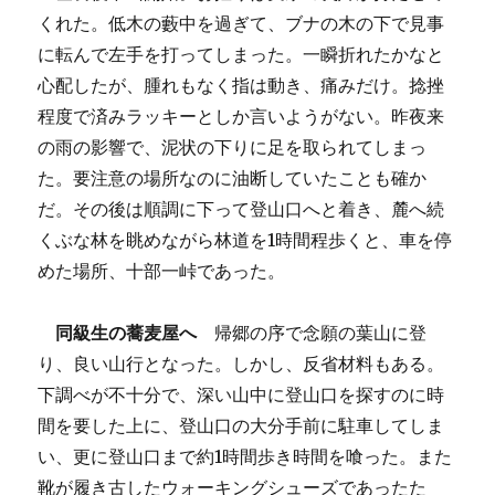
くれた。低木の藪中を過ぎて、ブナの木の下で見事
に転んで左手を打ってしまった。一瞬折れたかなと
心配したが、腫れもなく指は動き、痛みだけ。捻挫
程度で済みラッキーとしか言いようがない。昨夜来
の雨の影響で、泥状の下りに足を取られてしまっ
た。要注意の場所なのに油断していたことも確か
だ。その後は順調に下って登山口へと着き、麓へ続
くぶな林を眺めながら林道を1時間程歩くと、車を停
めた場所、十部一峠であった。
同級生の蕎麦屋へ
帰郷の序で念願の葉山に登
り、良い山行となった。しかし、反省材料もある。
下調べが不十分で、深い山中に登山口を探すのに時
間を要した上に、登山口の大分手前に駐車してしま
い、更に登山口まで約1時間歩き時間を喰った。また
靴が履き古したウォーキングシューズであったた