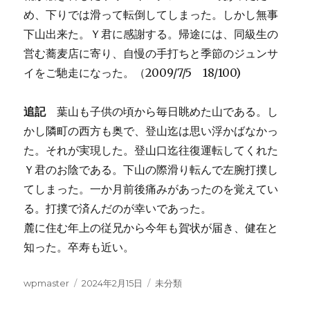
め、下りでは滑って転倒してしまった。しかし無事
下山出来た。Ｙ君に感謝する。帰途には、同級生の
営む蕎麦店に寄り、自慢の手打ちと季節のジュンサ
イをご馳走になった。（2009/7/5 18/100)
追記
葉山も子供の頃から毎日眺めた山である。し
かし隣町の西方も奥で、登山迄は思い浮かばなかっ
た。それが実現した。登山口迄往復運転してくれた
Ｙ君のお陰である。下山の際滑り転んで左腕打撲し
てしまった。一か月前後痛みがあったのを覚えてい
る。打撲で済んだのが幸いであった。
麓に住む年上の従兄から今年も賀状が届き、健在と
知った。卒寿も近い。
投
投
カ
wpmaster
2024年2月15日
未分類
稿
稿
テ