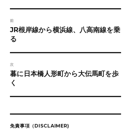
者
日:
ゴ
リ
ー
投
前
稿
JR根岸線から横浜線、八高南線を乗
前
の
る
ナ
投
ビ
稿:
ゲ
次
暮に日本橋人形町から大伝馬町を歩
次
ー
の
く
シ
投
稿:
ョ
ン
免責事項（DISCLAIMER)