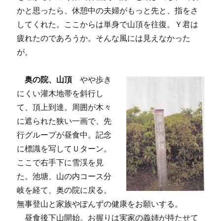
かと思ったら、休憩中の夫婦がもっと先と、指をさ
してくれた。ここからは単身で山頂を往復。Ｙ君は
疲れたのであろうか。そんな風には見えなかった
が。
奥の院、山頂
やや歩き
にくい灌木地帯を斜行し
て、頂上到達。周囲が木々
に遮られた狭い一画で、先
行グループが昼食中。記念
に標識を写してＵターン。
ここで右手下に雪渓を見
た。池塘、山の内コース分
岐を経て、奥の院に戻る。
無事登山と家族やぽんずの健康をお願いする。
昼食後下山開始。お握りは実家の義姉が持たせて