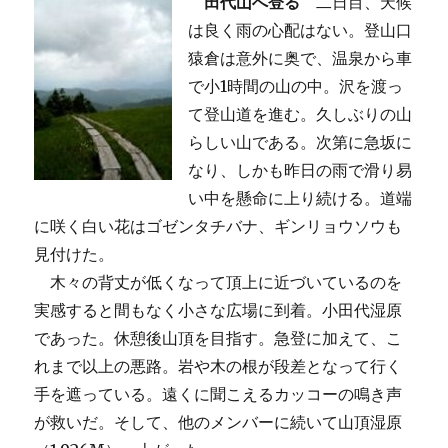
田代山へ登る
二日目、天候
は良く雨の心配はない。登山口
猿倉は意外に奥で、温泉から車
で小1時間の山の中。沢を渡っ
て登山道を進む。久しぶりの山
らしい山である。次第に急坂に
なり、しかも昨日の雨で滑り易
い中を懸命に上り続ける。道端
に咲く白い花はゴゼンタチバナ、ギンリョウソウも
見付けた。
木々の背丈が低くなって頂上に近づいているのを
実感すると間もなく小さな広場に到着。小田代湿原
であった。休憩後山頂を目指す。急登に加えて、こ
れまで以上の悪路。岩や木の根が段差となって行く
手を遮っている。遠くに聞こえるカッコーの鳴き声
が救いだ。そして、他のメンバーに続いて山頂湿原