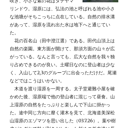
咲き、小さな紫の花はタテヤマ
リンドウ。湿原には、弘法の池と呼ばれる池や小さ
な池塘がそちこっちに点在している。自然の排水溝
があって、湿原を流れ出た水は地下へと通じてい
た。
花の百名山（田中澄江選）である。田代山頂上は
自然の楽園。東方面が開けて、那須方面の山々が広
がっている。なんと言っても、広大な自然を我々独
り占めできるのが良い。土曜日なのに登山者は少な
く、入山して2,3のグループに出会っただけだ。尾瀬
などではこうはいかない。
木道を渡り湿原を一周する。太子堂避難小屋を確
かめた後、湿原端で他の登山者に混じって昼食。山
上湿原の自然をたっぷりと楽しんで下山に掛かっ
た。途中同じ方向に靡く灌木を見て、北海道美深松
山湿原のエゾマツを思い出した（03.7.26）。葉や樹