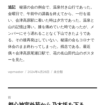
追記
秘湯の会の例会で、温泉付き山行であった。
金曜日で、午前中の講義を終えてから、一行を追
い、会津高原駅に着いた時は夕方であった。温泉と
山の記憶は薄い。膝を痛めていた時であったが、メ
ンバーにそう遅れることなく下山できたようであ
る。その後再発はしていない。秘湯の会もコロナで
休会のまま終わってしまった。残念である。最近
偶々会津高原尾瀬口駅で、花の名山田代山のポスタ
ーを見た。
投
投
カ
wpmaster
2024年4月26日
未分類
稿
稿
テ
者
日:
ゴ
リ
ー
投
前
稿
都心神宮外苑から乃木坂を下る
前