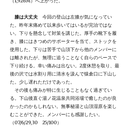
（1,926M）へ上がった。
膝は大丈夫
今回の登山は左膝が気になってい
た。昨年末痛めて以来歩いてはいるが完治ではな
い。下りを懸念して対策を講じた。厚手の靴下を履
き、膝にはきつめのサポーターを当て、ストックを
使用した。下りは苦手で山頂下から他のメンバーに
は離されたが、無理に追うことなく自らのペースで
下り続ける。幸い痛みは出ない。2度休憩を取り、最
後の沢では水割り用に清水を汲んで猿倉口に下山し
た。少し遅れただけであった。
その後も痛みが特に生じることもなく過ぎてい
る。下山後直ぐ湯ノ花温泉共同浴場で癒したのが良
かったのかもしれない。無事秘湯と山頂湿原を楽し
むことができた。メンバーにも感謝したい。
（07/6/29,30 25/100）