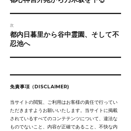
の
ナ
投
ビ
稿:
次
ゲ
都内日暮里から谷中霊園、そして不
次
の
忍池へ
ー
投
シ
稿:
ョ
ン
免責事項（DISCLAIMER)
当サイトの閲覧、ご利用はお客様の責任で行ってい
ただきますようお願いいたします。当サイトに掲載
されているすべてのコンテテンツについて、違法な
ものでないこと、内容が正確であること、不快な内