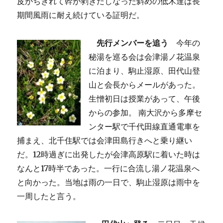
皮がちぎれて幹が剥きだしなった斜めの低木達は長
期間風雨に耐え続けている証明だ。
先行メンバーを追う
今年の
秘湯を巡る会は会津湯ノ花温泉
に泊まり、駒止湿原、田代山登
山と会長からメールがあった。
生憎初日は授業があって、午後
からの参加。 南大沢から多摩セ
ンター駅で千代田線直通電車を
捕まえ、北千住駅では会津田島行きへと乗り継い
だ。12時過ぎに出発したが会津高原駅に着いた時は
なんと17時半であった。一行に合流し湯ノ花温泉へ
と向かった。当地は雨の一日で、駒止湿原は雨中を
一周したと言う。