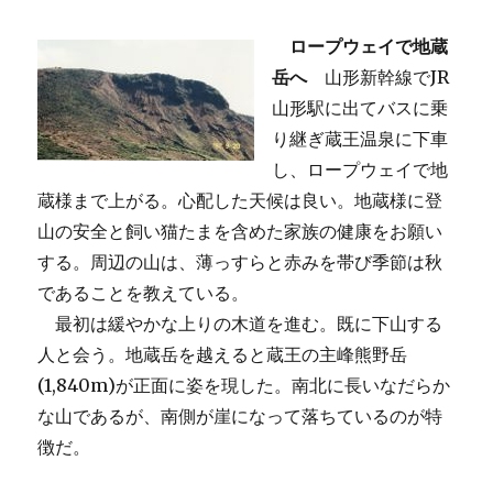
ロープウェイで地蔵
岳へ
山形新幹線でJR
山形駅に出てバスに乗
り継ぎ蔵王温泉に下車
し、ロープウェイで地
蔵様まで上がる。心配した天候は良い。地蔵様に登
山の安全と飼い猫たまを含めた家族の健康をお願い
する。周辺の山は、薄っすらと赤みを帯び季節は秋
であることを教えている。
最初は緩やかな上りの木道を進む。既に下山する
人と会う。地蔵岳を越えると蔵王の主峰熊野岳
(1,840m)が正面に姿を現した。南北に長いなだらか
な山であるが、南側が崖になって落ちているのが特
徴だ。