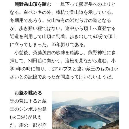
熊野岳山頂を踏む
一旦下って熊野岳への上りと
なる。白ペンキの外、棒杭で登山道を示している。
冬期用であろう。火山特有の岩だらけの道となる
が、歩き難い程ではない。途中から頂上へ直登する
近道を利用して山頂に到着。歩き出して40分で頂上
に立ってしまった。35年振りである。
小憩後、斉藤茂吉の歌碑を確認し、熊野神社に参
拝して、刈田岳に向かう。這松を見ながら進む。小
学5年の時に知り、北アルプスと違い蔵王のものは小
さいとの記憶であったが間違ってはいないようだ。
お釜を眺める
馬の背に下ると蔵
王のシンボルお釜
(火口湖)が見え
た。崖の一部が崩