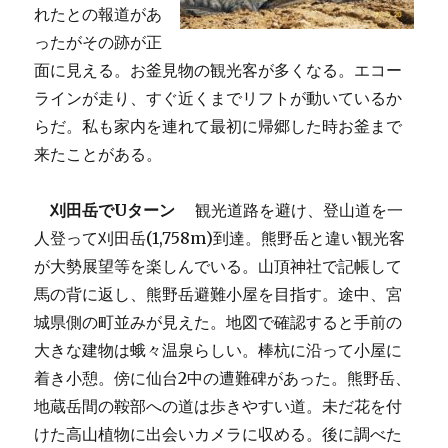
れたとの報道があ
ったがその跡が正
面に見える。お釜見物の観光客が多くなる。エコー
ラインが走り、すぐ近くまでリフトが動いているか
らだ。私も家内を連れて最初に帰郷した時お釜まで
来たことがある。
刈田岳でUターン
観光道路を避け、登山道を一
人登って刈田岳(1,758m)到達。熊野岳と違い観光客
が大勢展望等を楽しんでいる。山頂神社で記帳して
馬の背に返し、熊野岳避難小屋を目指す。途中、宮
城県側の町並みが見えた。地図で確認すると手前の
大きな建物は蛾々温泉らしい。棒杭に沿って小屋に
着き小憩。傍に仙台2中の遭難碑があった。熊野岳、
地蔵岳間の鞍部への道は歩きやすい道。未だ花を付
けた高山植物に出会いカメラに収める。後に調べた