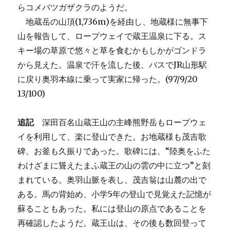
らコメバツガザクラのようだ。
地蔵岳の山頂(1,736m)を経由し、地蔵様に無事下
山を報告して、ロープウェイで蔵王温泉に下る。ス
キー場の草原で悠々と草を食むかもしかがゴンドラ
から見えた。温泉で汗を流した後、バスでJR山形駅
に戻り奥羽本線に乗って実家に帰った。(97/9/20
13/100)
追記
深田百名山蔵王山の主峰熊野岳もロープウェ
イを利用して、楽に登山できた。お地蔵様も茂吉歌
碑、お釜も久振りであった。歌碑には、“陸奥をふた
わけざまに聳えたまふ蔵王の山の雲の中に立つ”と刻
まれている。奥羽山脈を表し、茂吉翁は山麓の出で
ある。馬の背始め、小学5年の登山で見覚えた記憶が
蘇ることもあった。私には登山の原点であることを
再確認したようだ。蔵王山は、その後も数回登って