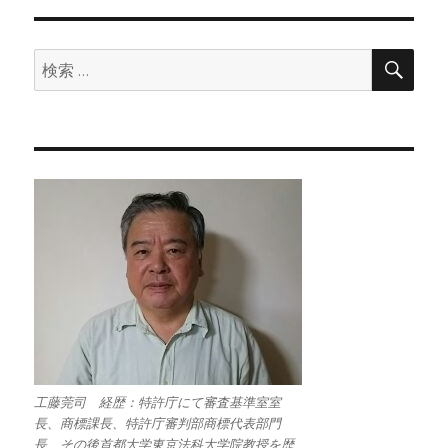
検
検
索
索:
工藤莞司 経歴：特許庁にて審査基準室室
長、商標課長、特許庁審判部商標代表部門
長、その後首都大学東京法科大学院教授を歴