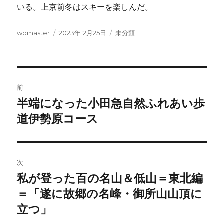
いる。上京前冬はスキーを楽しんだ。
投
投
カ
wpmaster
2023年12月25日
未分類
稿
稿
テ
者
日:
ゴ
リ
ー
投
前
稿
半端になった小田急自然ふれあい歩
前
の
道伊勢原コース
ナ
投
ビ
稿:
ゲ
次
私が登った百の名山＆低山＝東北編
次
ー
の
＝「遂に故郷の名峰・御所山山頂に
シ
投
立つ」
稿: