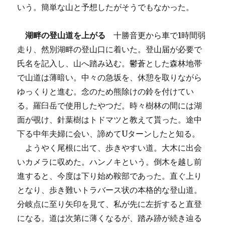
いう。簡単な山と予想したがそうでもなかった。
湖畔の登山道を上がる
十勝音更から車で1時間弱
走り、然別湖畔の登山口に着いた。登山届が必要で
氏名を記入し、山へ踏み込む。鬱蒼とした森林地帯
で山道は薄暗い。中々の急坂を、休憩を取りながら
ゆっくりと進む。念のため熊除けの鈴を付けてい
る。羅臼岳で使用したやつだ。時々樹林の間には湖
面が覗け、針葉樹はトドマツと教えて貰った。途中
下る中年夫婦に会い、諦めてUターンしたと知る。
ようやく尾根に出て、歩きやすい道。大木に出会
いカメラに収めた。ハンノキという。倒木を越し前
進すると、今度は下り始め鞍部であった。直ぐ上り
となり、歩き難いトラバース状の本格的な登山道。
分岐点に至り矢印を見て、私が先に左折すると直登
になる。道は次第に薄くなるが、踏み跡が続き辿る