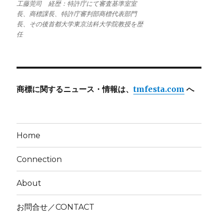
工藤莞司 経歴：特許庁にて審査基準室室
長、商標課長、特許庁審判部商標代表部門
長、その後首都大学東京法科大学院教授を歴
任
商標に関するニュース・情報は、
tmfesta.com
へ
Home
Connection
About
お問合せ／CONTACT