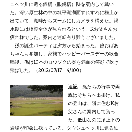
ュベツ川に遺る鉄橋（眼鏡橋）跡を案内して戴い
た。深い原生林の中の糠平湖湖面すれすれに橋上が
出ていて、湖畔からズームにしカメラを構えた。渇
水期には橋梁全体が見られるという。Kお父さんお
疲れ様でした。案内と運転有り難うございました。
孫の誕生パーティは夕方から始まった。曾おばあ
ちゃんも参加し、家族でハッピーバースデーの歌合
唱後、孫は10本のロウソクの炎を満面の笑顔で吹き
飛ばした。（2012/07/17 4/100）
追記
孫たちの行事で両
親はそちらへ出掛け、私
の登山は、隣に住むKお
父さんに案内して貰っ
た。低山なのに頂上下の
岩場が印象に残っている。タウシュベツ川に遺る鉄