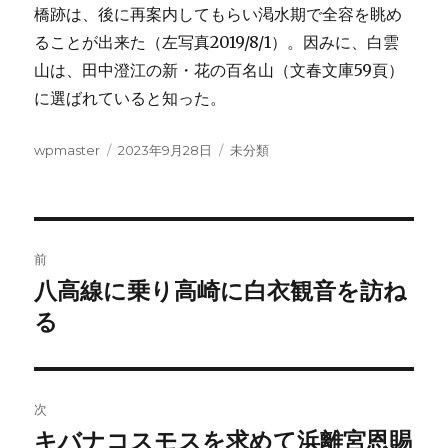
橋跡は、後に再案内してもらい渇水期で全容を眺め
ることが出来た（左写真2019/8/1）。因みに、白雲
山は、田中澄江の新・花の百名山（文春文庫59頁）
に選ばれていると知った。
投
投
カ
wpmaster
2023年9月28日
未分類
稿
稿
テ
者
日:
ゴ
リ
ー
投
前
稿
八高線に乗り高崎に白衣観音を訪ね
前
の
る
ナ
投
ビ
稿:
ゲ
次
キバナコスモスを求めて浜離宮恩賜
次