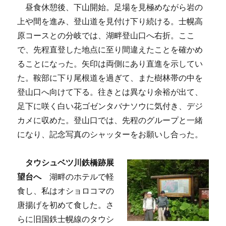
昼食休憩後、下山開始。足場を見極めながら岩の
上や間を進み、登山道を見付け下り続ける。士幌高
原コースとの分岐では、湖畔登山口へ右折。ここ
で、先程直登した地点に至り間違えたことを確かめ
ることになった。矢印は両側にあり直進を示してい
た。鞍部に下り尾根道を過ぎて、また樹林帯の中を
登山口へ向けて下る。往きとは異なり余裕が出て、
足下に咲く白い花ゴゼンタバナソウに気付き、デジ
カメに収めた。登山口では、先程のグループと一緒
になり、記念写真のシャッターをお願いし合った。
タウシュベツ川鉄橋跡展
望台へ
湖畔のホテルで軽
食し、私はオショロコマの
唐揚げを初めて食した。さ
らに旧国鉄士幌線のタウシ