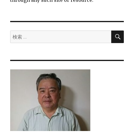
through any such site or resource.
検
検
索
索: