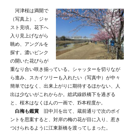
河津桜は満開で
（写真上）、ジャ
スト見頃。花下へ
入り見上げながら
眺め、アングルを
探す。濃いピンク
の開いた花びらが
重なり合い咲き揃っている。シャッターを切りなが
ら進み、スカイツリーも入れたい（写真中）が中々
簡単ではなく、出来上がりに期待するほかない、人
出は少ないがこれからか。総武線鉄橋下を過ぎる
と、桜木はなくほんの一画で、15本程度か。
白梅も鑑賞
旧中川を出て、蔵前通りで次のポイ
ントを思案すると、対岸の梅の花が目に入り、惹き
つけられるように江東新橋を渡ってしまった。