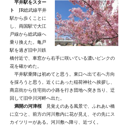
平井駅をスター
ト
JR総武線平井
駅から歩くことに
し、両国駅で大江
戸線から総武線へ
乗り換えた。亀戸
駅を過ぎ旧中川鉄
橋付近で、車窓から右手に咲いている濃いピンクの
花を確かめた。
平井駅乗降は初めてと思う。東口へ出て右へ方向
を採ろうと思う。近くにあった稲荷神社へ挨拶し、
商店街から住宅街の小路を行き団地へ突き当り、迂
回して旧中川河畔へ出た。
満開の河津桜
見覚えのある風景で、ふれあい橋
に立つと、前方の河川敷内に花が見え、その先にス
カイツリーがある。河川敷へ降り、近づく。