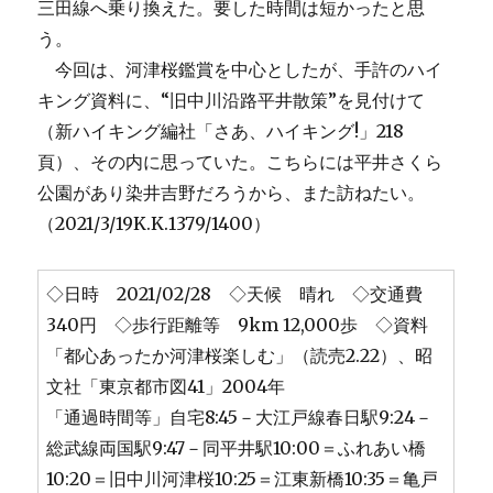
三田線へ乗り換えた。要した時間は短かったと思
う。
今回は、河津桜鑑賞を中心としたが、手許のハイ
キング資料に、“旧中川沿路平井散策”を見付けて
（新ハイキング編社「さあ、ハイキング!」218
頁）、その内に思っていた。こちらには平井さくら
公園があり染井吉野だろうから、また訪ねたい。
（2021/3/19K.K.1379/1400）
◇日時 2021/02/28 ◇天候 晴れ ◇交通費
340円 ◇歩行距離等 9km 12,000歩 ◇資料
「都心あったか河津桜楽しむ」（読売2.22）、昭
文社「東京都市図41」2004年
「通過時間等」自宅8:45－大江戸線春日駅9:24－
総武線両国駅9:47－同平井駅10:00＝ふれあい橋
10:20＝旧中川河津桜10:25＝江東新橋10:35＝亀戸