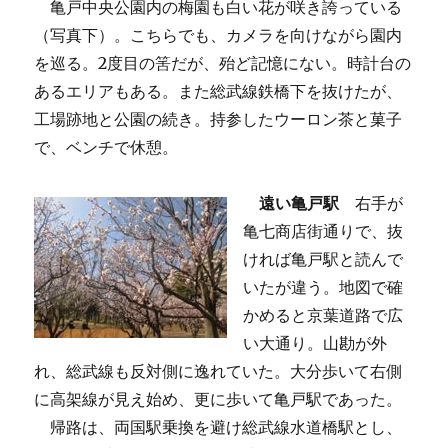
亀戸中央公園内の梅園も白い花が咲き誇っている
（写真下）。こちらでも、カメラを向けながら園内
を巡る。2度目の筈だが、殆ど記憶にない。時計台の
あるエリアもある。また総武線鉄橋下を抜けたが、
工場跡地と公園の続き。持参したウーロン茶と菓子
で、ベンチで休憩。
遠い亀戸駅
右手が
亀七商店街通りで、抜
ければ亀戸駅と読んで
いたが違う。地図で確
かめると京葉道路で広
い大通り。山勘が外
れ、総武線も反対側に逸れていた。大分歩いて右側
に高架線が見え始め、更に歩いて亀戸駅であった。
帰路は、両国駅乗換を避け総武線水道橋駅とし、