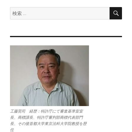
検
検
索
索:
工藤莞司 経歴：特許庁にて審査基準室室
長、商標課長、特許庁審判部商標代表部門
長、その後首都大学東京法科大学院教授を歴
任