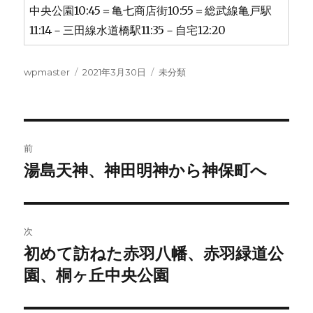
中央公園10:45＝亀七商店街10:55＝総武線亀戸駅
11:14－三田線水道橋駅11:35－自宅12:20
投
投
カ
wpmaster
2021年3月30日
未分類
稿
稿
テ
者
日:
ゴ
リ
ー
投
前
稿
湯島天神、神田明神から神保町へ
前
の
ナ
投
ビ
稿:
次
ゲ
初めて訪ねた赤羽八幡、赤羽緑道公
次
の
園、桐ヶ丘中央公園
ー
投
シ
稿: