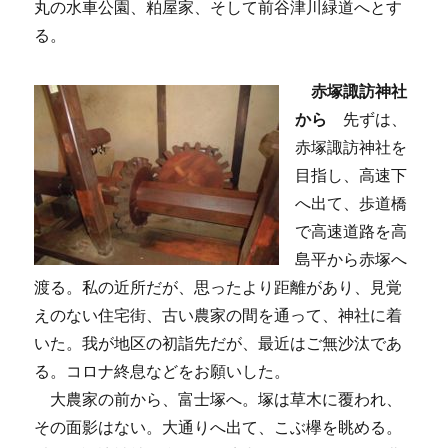
丸の水車公園、粕屋家、そして前谷津川緑道へとす
る。
赤塚諏訪神社
から
先ずは、
赤塚諏訪神社を
目指し、高速下
へ出て、歩道橋
で高速道路を高
島平から赤塚へ
渡る。私の近所だが、思ったより距離があり、見覚
えのない住宅街、古い農家の間を通って、神社に着
いた。我が地区の初詣先だが、最近はご無沙汰であ
る。コロナ終息などをお願いした。
大農家の前から、富士塚へ。塚は草木に覆われ、
その面影はない。大通りへ出て、こぶ欅を眺める。