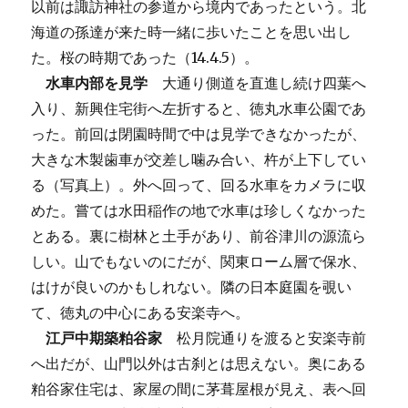
以前は諏訪神社の参道から境内であったという。北
海道の孫達が来た時一緒に歩いたことを思い出し
た。桜の時期であった（14.4.5）。
水車内部を見学
大通り側道を直進し続け四葉へ
入り、新興住宅街へ左折すると、徳丸水車公園であ
った。前回は閉園時間で中は見学できなかったが、
大きな木製歯車が交差し噛み合い、杵が上下してい
る（写真上）。外へ回って、回る水車をカメラに収
めた。嘗ては水田稲作の地で水車は珍しくなかった
とある。裏に樹林と土手があり、前谷津川の源流ら
しい。山でもないのにだが、関東ローム層で保水、
はけが良いのかもしれない。隣の日本庭園を覗い
て、徳丸の中心にある安楽寺へ。
江戸中期築粕谷家
松月院通りを渡ると安楽寺前
へ出だが、山門以外は古刹とは思えない。奥にある
粕谷家住宅は、家屋の間に茅葺屋根が見え、表へ回