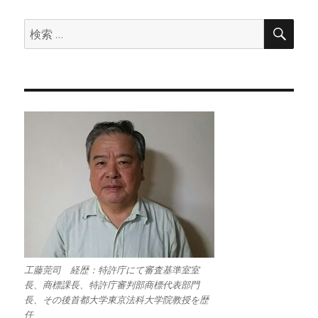
検
検
索
索:
工藤莞司 経歴：特許庁にて審査基準室室
長、商標課長、特許庁審判部商標代表部門
長、その後首都大学東京法科大学院教授を歴
任