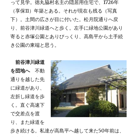
って見学。徳丸脇村名主の隠居用住宅で、1726年
（享保11）年築とある。それが現在も残る（写真
下）。土間の広さが目に付いた。松月院通りへ戻
り、前谷津川緑道へと歩く。左手に緑地公園があり
寄ると赤塚公園とありびっくり、高島平から土手続
き公園の東端と思う。
前谷津川緑道
を団地へ
不動
通りを越した先
に緑道があり、
左折し緑道を歩
く。直ぐ高速下
で交差点を渡
り、また緑道を
歩き続ける。私達が高島平へ越して来た50年前は、