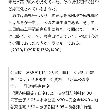
未だ水路で流れが見えていた。その後住宅街では殆
ど緑道化されているようだ。
緑道は高島平へ入り、周囲は高層団地で徳丸地区
とは風景が一変し、公園内遊歩道である。そして、
三田線高島平駅前商店街に着き、今回のウォーキン
グは終了。そして、腰痛は消えていた。やはり寝違
えの類であったろうか。ラッキーである。
（2020/11/29K.K.1362/1400）
◇日時 2020/11/14 ◇天候 晴れ ◇歩行距離
等 10km 13,000歩 ◇資料 「水車公園案
内」、「旧粕谷家住宅」
「通過時間等」自宅13:35＝赤塚諏訪神社14:00＝
同富士塚14:05＝水車公園14:20＝安楽寺14:40＝粕
谷家住宅14:50＝赤塚公園15:05＝前谷津川緑道