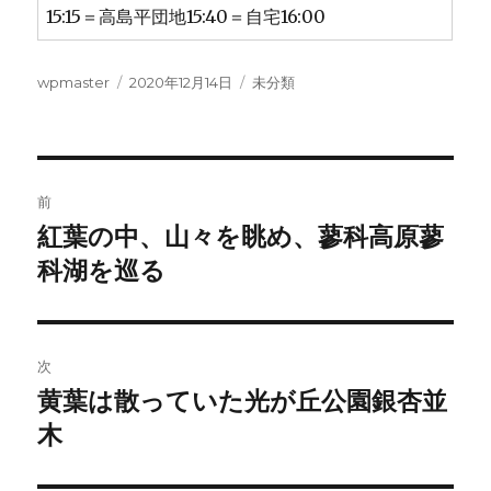
15:15＝高島平団地15:40＝自宅16:00
投
投
カ
wpmaster
2020年12月14日
未分類
稿
稿
テ
者
日:
ゴ
リ
ー
投
前
稿
紅葉の中、山々を眺め、蓼科高原蓼
前
の
科湖を巡る
ナ
投
ビ
稿:
ゲ
次
黄葉は散っていた光が丘公園銀杏並
次
ー
の
木
シ
投