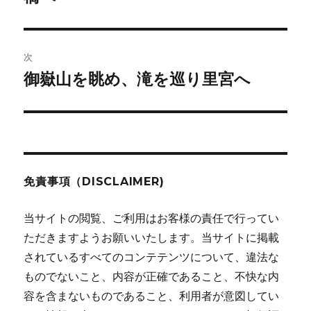
投
ビ
稿:
ゲ
次
御嶽山を眺め、滝を巡り里宮へ
次
ー
の
シ
投
稿:
ョ
ン
免責事項（DISCLAIMER)
当サイトの閲覧、ご利用はお客様の責任で行ってい
ただきますようお願いいたします。当サイトに掲載
されているすべてのコンテテンツについて、違法な
ものでないこと、内容が正確であること、不快な内
容を含まないものであること、利用者が意図してい