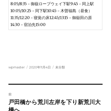
8:05/8:35－御嶽ロープウェイ下駅9:45－同上駅
10:05/10:25－同下駅10:45－木曽福島（昼食）
11:35/12:20－寝覚の床12:45/13:15－御嶽田の原
14:30－宿泊先15:00
投
投
カ
wpmaster
2020年11月4日
未分類
稿
稿
テ
者
日:
ゴ
リ
ー
投
前
稿
戸田橋から荒川左岸を下り新荒川大
前
の
橋へ
ナ