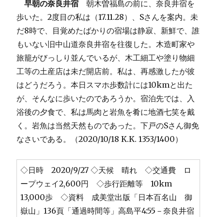
早朝の奈良井宿
朝木曽福島の前に、奈良井宿を
歩いた。2度目の私は（17.11.28）、Sさんを案内。未
だ8時で、目覚めたばかりの宿場は静寂、新鮮で、誰
もいない旧中山道奈良井宿を往復した。木造町家や
旅籠がびっしり並んでいるが、木工細工や塗り物細
工等の土産店は未だ開店前。私は、再感激したが彼
はどうだろう。本日スマホ歩数計には10kmと出た
が、そんなに歩いたのであろうか。宿泊先では、入
浴後の夕食で、私は馬肉と岩魚を肴に地酒七笑を戴
く。岩魚は当然天然ものであった。下戸のSさん御免
なさいである。（2020/10/18 K.K. 1353/1400）
◇日時 2020/9/27 ◇天候 晴れ ◇交通費 ロ
ープウェイ2,600円 ◇歩行距離等 10km
13,000歩 ◇資料 成美堂出版「日本百名山 御
嶽山」136頁「通過時間等」高島平4:55－奈良井宿