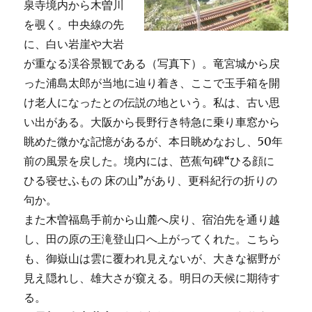
泉寺境内から木曽川
を覗く。中央線の先
に、白い岩崖や大岩
が重なる渓谷景観である（写真下）。竜宮城から戻
った浦島太郎が当地に辿り着き、ここで玉手箱を開
け老人になったとの伝説の地という。私は、古い思
い出がある。大阪から長野行き特急に乗り車窓から
眺めた微かな記憶があるが、本日眺めなおし、50年
前の風景を戻した。境内には、芭蕉句碑“ひる顔に
ひる寝せふもの 床の山”があり、更科紀行の折りの
句か。
また木曽福島手前から山麓へ戻り、宿泊先を通り越
し、田の原の王滝登山口へ上がってくれた。こちら
も、御嶽山は雲に覆われ見えないが、大きな裾野が
見え隠れし、雄大さが窺える。明日の天候に期待す
る。