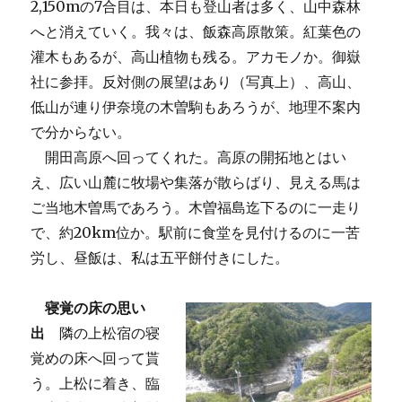
2,150mの7合目は、本日も登山者は多く、山中森林
へと消えていく。我々は、飯森高原散策。紅葉色の
灌木もあるが、高山植物も残る。アカモノか。御嶽
社に参拝。反対側の展望はあり（写真上）、高山、
低山が連り伊奈境の木曽駒もあろうが、地理不案内
で分からない。
開田高原へ回ってくれた。高原の開拓地とはい
え、広い山麓に牧場や集落が散らばり、見える馬は
ご当地木曽馬であろう。木曽福島迄下るのに一走り
で、約20km位か。駅前に食堂を見付けるのに一苦
労し、昼飯は、私は五平餅付きにした。
寝覚の床の思い
出
隣の上松宿の寝
覚めの床へ回って貰
う。上松に着き、臨