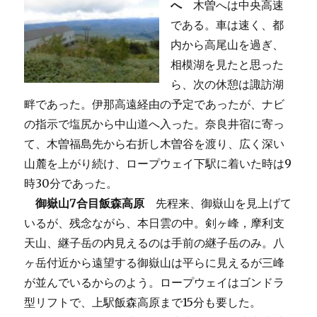
へ
木曽へは中央高速
である。車は速く、都
内から高尾山を過ぎ、
相模湖を見たと思った
ら、次の休憩は諏訪湖
畔であった。伊那高遠経由の予定であったが、ナビ
の指示で塩尻から中山道へ入った。奈良井宿に寄っ
て、木曽福島先から右折し木曽谷を渡り、広く深い
山麓を上がり続け、ロープウェイ下駅に着いた時は9
時30分であった。
御嶽山7合目飯森高原
先程来、御嶽山を見上げて
いるが、残念ながら、本日雲の中。剣ヶ峰，摩利支
天山、継子岳の内見えるのは手前の継子岳のみ。八
ヶ岳付近から遠望する御嶽山は平らに見えるが三峰
が並んでいるからのよう。ロープウェイはゴンドラ
型リフトで、上駅飯森高原まで15分も要した。