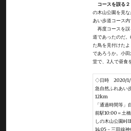
コースを誤る２
の木山公園を見な
あい歩道コース内で
再度コースを誤
道であったのだ。
た鳥を見付けたよ
であろうか。小田
堂で、2人で昼食を取った
◇日時 2020/
急自然ふれあい歩
12km
「通過時間等」自宅
前駅10:00＝土橋
しの木山公園峠11
14:05－三田線神保