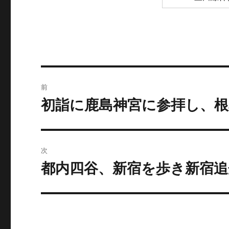
投
前
稿
初詣に鹿島神宮に参拝し、根
前
の
ナ
投
ビ
稿:
次
ゲ
都内四谷、新宿を歩き新宿追
次
の
ー
投
シ
稿:
ョ