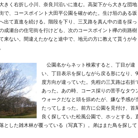
きく右折し小川、奈良川沿いに進む。高架下から大きな団地
街で、コースポイント大田平公園を確かめた。生け垣のある坂
へ出て直進を続ける。階段を下り、三叉路を真ん中の道を採っ
の成瀬台の住宅街を行けども、次のコースポイント欅の街路樹
て来ない。間違えたかなと途中で、地元の方に教えて貰うが今
。
公園名からネット検索すると、丁目が違
い、丁目表示を探しながら戻る形になり、9
度方向が違っていた。先程の三叉路は右折
あった。あの時、コース採りの苦手なタウ
ウォークだなと頭を掠めたが、嫌な予感が
たってしまった。前方に公園を見付け、首
良く探していた松風公園で、ホッとする。
落とした雑木林が覆っている（写真下）。弟はまた鳥を探して