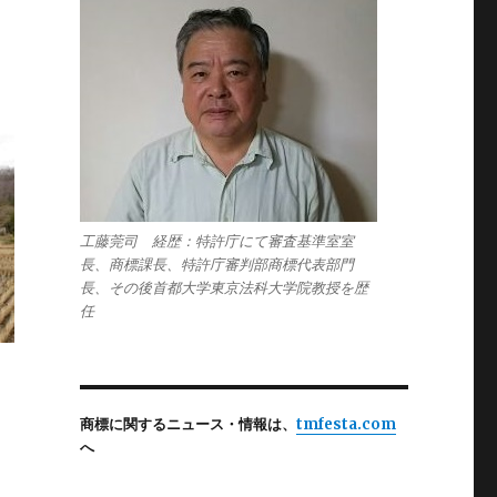
工藤莞司 経歴：特許庁にて審査基準室室
長、商標課長、特許庁審判部商標代表部門
長、その後首都大学東京法科大学院教授を歴
任
商標に関するニュース・情報は、
tmfesta.com
へ