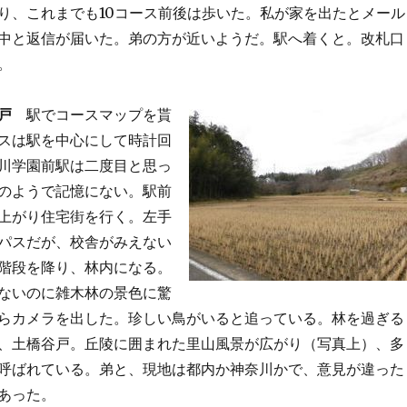
り、これまでも10コース前後は歩いた。私が家を出たとメール
中と返信が届いた。弟の方が近いようだ。駅へ着くと。改札口
。
戸
駅でコースマップを貰
スは駅を中心にして時計回
川学園前駅は二度目と思っ
のようで記憶にない。駅前
上がり住宅街を行く。左手
パスだが、校舎がみえない
階段を降り、林内になる。
ないのに雑木林の景色に驚
らカメラを出した。珍しい鳥がいると追っている。林を過ぎる
、土橋谷戸。丘陵に囲まれた里山風景が広がり（写真上）、多
呼ばれている。弟と、現地は都内か神奈川かで、意見が違った
あった。