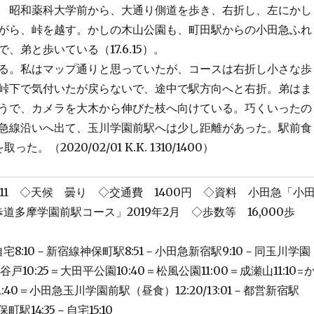
昭和薬科大学前から、大通り側道を歩き、右折し、左にかし
がら、峠を越す。かしの木山公園も、町田駅からの小田急ふれ
、弟と歩いている（17.6.15）。
る。私はマップ通りと思っていたが、コースは右折し小さな歩
峠下で気付いたが戻らないで、途中で駅方向へと右折。弟はま
うで、カメラを大木から伸びた枝へ向けている。巧くいったの
急線沿いへ出て、玉川学園前駅へは少し距離があった。駅前食
。（2020/02/01 K.K. 1310/1400）
1/11 ◇天候 曇り ◇交通費 1400円 ◇資料 小田急「小
道多摩学園前駅コース」2019年2月 ◇歩数等 16,000歩
8:10－新宿線神保町駅8:51－小田急新宿駅9:10－同玉川学園
谷戸10:25＝大田平公園10:40＝松風公園11:00＝成瀬山11:10=
:40＝小田急玉川学園前駅（昼食）12:20/13:01－都営新宿駅
町駅14:35－自宅15:10