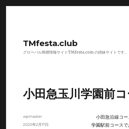
TMfesta.club
グローバル商標情報サイトTMfesta.com の姉妹サイトです。
小田急玉川学園前コ
投
wpmaster
小田急沿線コース
稿
投
2020年2月17日
学園駅前コースで
者