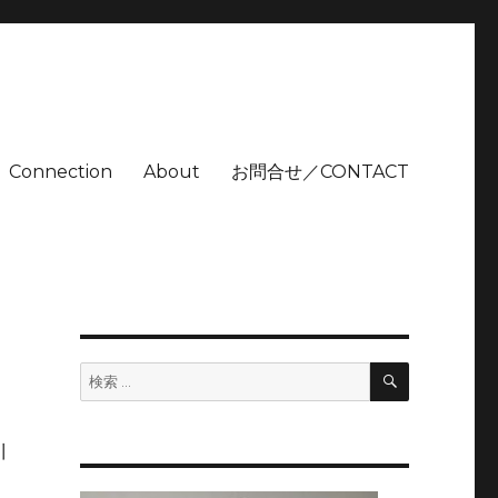
Connection
About
お問合せ／CONTACT
検
検
索
索:
川