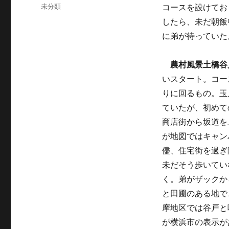
稿
カ
未分類
コースを設けてお
日:
テ
したら、未だ朝飯
ゴ
に弟が待っていた
リ
ー
農村風景土橋谷
いスタート。コー
りに回るもの。玉
ていたが、初めて
商店街から坂道を
が地図ではキャン
儘、住宅街を過ぎ
未だそう歩いてい
く。弟がザックか
と田圃のある地で
摩地区では谷戸と
が横浜市の表示が