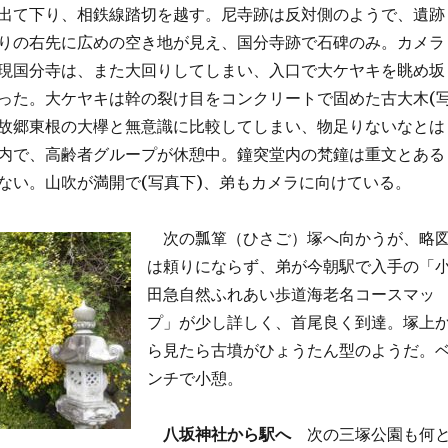
出て下り、相鉄線踏切を越す。尼寺跡は反対側のようで、遺跡
りの右先に広めの空き地が見え、国分寺跡で石碑のみ。カメラ
現国分寺は、また大回りしてしまい、入口で大ケヤキを眺め坂
った。大ケヤキは幹の裂け目をコンクリートで固めた古大木(
は故郷東根の大欅と無意識に比較してしまい、物足りないなとは
内で、高齢者グループが休憩中。鐘突堂内の梵鐘は重文とある
ない。山吹が満開で(写真下)、弟もカメラに向けている。
次の瓢箪（ひさご）塚へ向かうが、略
は頼りにならず、弟が今朝駅で入手の「
田急自然ふれあい歩道海老名コースマッ
プ」が少し詳しく、首尾良く到達。塚上
ら見たら古墳がひょうたん型のようだ。
ンチで小憩。
八坂神社から駅へ
次の三塚公園も何