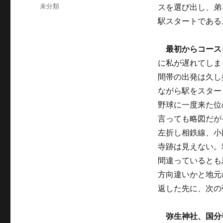
稿
カ
未分類
スを選び出し、弟
日:
テ
駅スタートである
ゴ
リ
ー
最初からコース
に私が遅れてしま
間帯の出発は久し
ながら駅をスター
野球に一度来た位
言っても略図だが
左折し相鉄線、小
寺跡は見えない。
間違っているとも
方向違いかと地元
返した先に、次の
弥生神社、国分