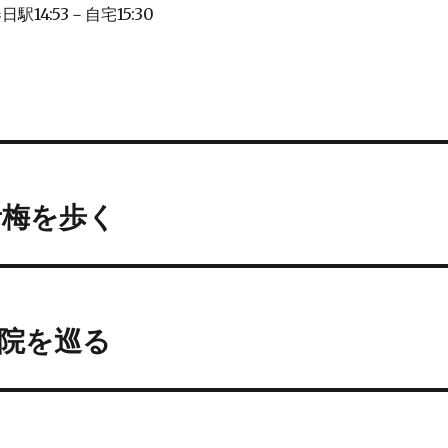
日駅14:53－自宅15:30
青梅を歩く
院を巡る