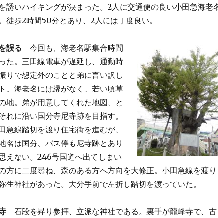
を誘いハイキングが決まった。2人に交通便の良い小田急海老
。徒歩2時間50分とあり、2人には丁度良い。
を誤る
今回も、海老名駅集合時間
った。三田線電車が遅延し、通勤時
振りで想定外のことと弟に言い訳し
ト。海老名には縁がなく、若い頃草
の地。弟が用意してくれた地図、と
それに沿い国分寺尼寺跡を目指す。
田急線踏切を渡り住宅街を進むが、
地名は国分、バス停も尼寺跡とあり
思えない。246号国道へ出てしまい
の方に二度尋ね、森のある方へ方向を大修正。小田急線を渡り
弥生神社があった。大分手前で左折し踏切を渡っていた。
寺
石段を昇り参拝、立派な神社である。裏手が龍峰寺で、古