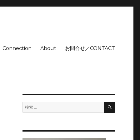
Connection
About
お問合せ／CONTACT
検
検
索
索:
ー