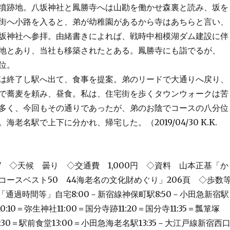
墳跡地。八坂神社と鳳勝寺へは山勘を働かせ森裏と読み、坂を
街へ小路を入ると、弟が幼稚園があるから寺はあちらと言い、
坂神社へ参拝。由緒書きによれば、戦時中相模湖ダム建設に伴
地とあり、当社も移築されたとある。鳳勝寺にも詣でるが、
位。
は終了し駅へ出て、食事を提案。弟のリードで大通りへ戻り、
で蕎麦を頼み、昼食。私は、住宅街を歩くタウンウォークは苦
多く、今回もその通りであったが、弟のお陰でコースの八分位
海老名駅で上下に分かれ、帰宅した。（2019/04/30 K.K.
4/17 ◇天候 曇り ◇交通費 1,000円 ◇資料 山本正基「か
コースベスト50 44海老名の文化財めぐり」206頁 ◇歩数
4km「通過時間等」自宅8:00－新宿線神保町駅8:50－小田急新宿駅
0:10＝弥生神社11:00＝国分寺跡11:20＝国分寺11:35＝瓢箪塚
12:30＝駅前食堂13:00＝小田急海老名駅13:35－大江戸線新宿西