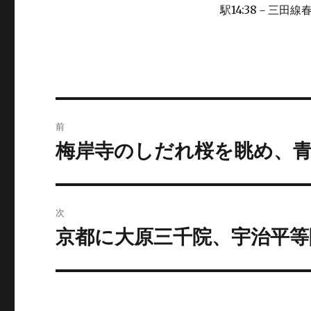
駅14:38－三田線春
投
前
稿
梅岸寺のしだれ桜を眺め、
前
の
ナ
投
ビ
稿:
次
ゲ
京都に大原三千院、宇治平等
次
の
ー
投
シ
稿: