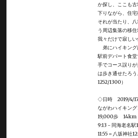
か探し、ここも古
下りながら、住宅
それが当たり、八
う周辺集落の移住
我々だけで寂しい
弟にハイキング
駅前デパート食堂
手でコース誤りが
は歩き通せたろう。
1252/1300）
◇日時 2019/
ながわハイキング
19,000歩 1
9:13－同海老名駅1
11:55＝八坂神社