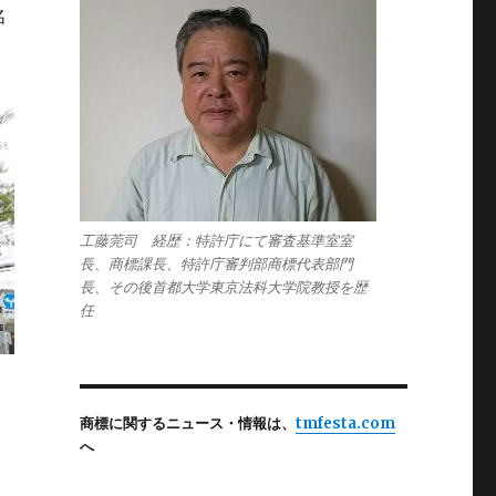
名
工藤莞司 経歴：特許庁にて審査基準室室
長、商標課長、特許庁審判部商標代表部門
長、その後首都大学東京法科大学院教授を歴
任
商標に関するニュース・情報は、
tmfesta.com
へ