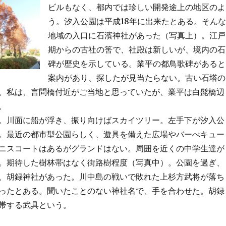
ビルもなく、都内では珍しい開発途上の地区のよ
う。汐入公園は平成18年に出来たとある。そんな
地域の入口に石濱神社があった（写真上）。江戸
期からの古社の筈で、社殿は新しいが、境内の石
碑が歴史を示している。業平の都鳥歌碑があると
案内があり、探したが見当たらない。古い石塔の
。私は、言問橋付近がご当地と思っていたが、業平は白髭橋辺
。
。川面に船が浮き、振り向けばスカイツリー。左手下が汐入公
。最近の都市型公園らしく、遊具を備えた広場やバーべキュー
ニスコートはあるがグランドはない。周囲を近くの中学生達が
。期待した樹林帯はなく街路樹程度（写真中）。公園を過ぎ、
、胡録神社があった。川中島の戦いで敗れた上杉方武将が落ち
ったとある。聞いたことのない神社名で、手を合わせた。胡録
帯する武具という。