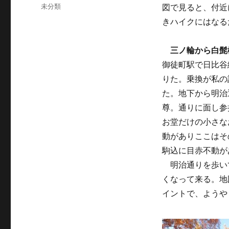
稿
カ
未分類
図で見ると、付近
日:
テ
きハイクにはなる
ゴ
リ
ー
三ノ輪から白髭
御徒町駅で日比谷
りた。乗換が私の
た。地下から明治
尊。通りに面し参
お堂だけの小さな
動がありここはそ
駒込に目赤不動
明治通りを歩い
くなって来る。地
イントで、ようや