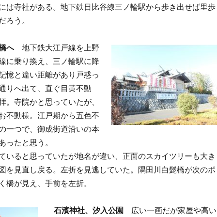
には寺社がある。地下鉄日比谷線三ノ輪駅から歩き出せば里歩
だろう。
橋へ
地下鉄大江戸線を上野
線に乗り換え、三ノ輪駅に降
記憶と違い距離があり戸惑っ
通りへ出て、直ぐ目黄不動
拝。寺院かと思っていたが、
お不動様。江戸期から五色不
の一つで、御成街道沿いの本
があったと思う。
ていると思っていたが地名が違い、正面のスカイツリーも大き
図を見直し戻る。左折を見逃していた。隅田川白髭橋が次のポ
く橋が見え、手前を左折。
石濱神社、汐入公園
広い一画だが家屋や高い