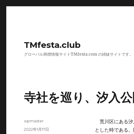
TMfesta.club
グローバル商標情報サイトTMfesta.com の姉妹サイトです。
寺社を巡り、汐入公
投
wpmaster
荒川区にある汐
稿
投
2022年1月17日
とした時である。
者