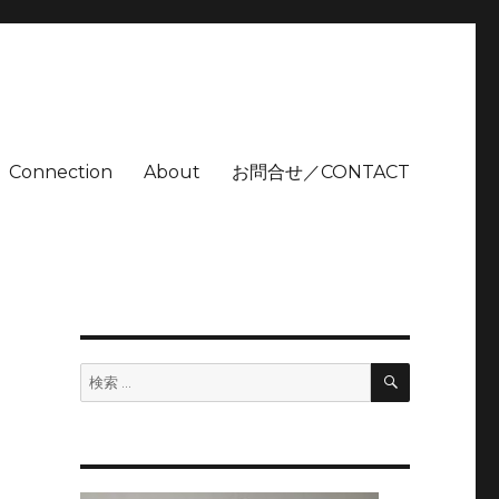
Connection
About
お問合せ／CONTACT
検
検
索
索: