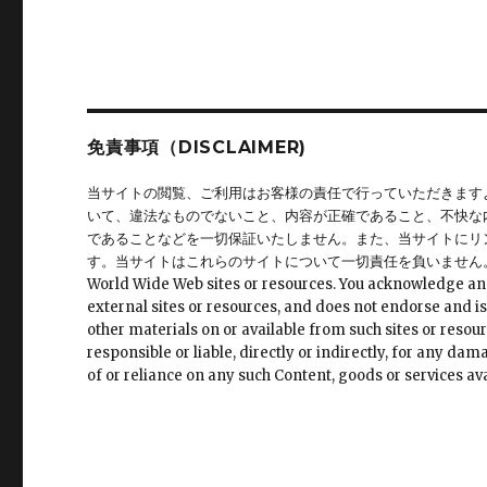
シ
稿:
ョ
ン
免責事項（DISCLAIMER)
当サイトの閲覧、ご利用はお客様の責任で行っていただきます
いて、違法なものでないこと、内容が正確であること、不快な
であることなどを一切保証いたしません。また、当サイトにリ
す。当サイトはこれらのサイトについて一切責任を負いません。 This site may 
World Wide Web sites or resources. You acknowledge and ag
external sites or resources, and does not endorse and is
other materials on or available from such sites or resour
responsible or liable, directly or indirectly, for any da
of or reliance on any such Content, goods or services ava