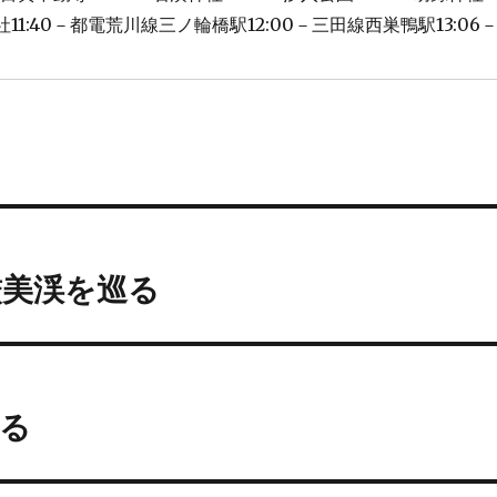
神社11:40－都電荒川線三ノ輪橋駅12:00－三田線西巣鴨駅13:06
厳美渓を巡る
る