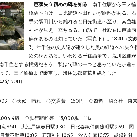
芭蕉矢立初めの碑を知る
南千住駅から三ノ輪
橋駅へ向け、日光街道へ出たいが距離がある。右
手の隅田川から離れると日光街道へ至り、素盞雄
神社が見え、立ち寄る。再訪で、社殿右に芭蕉句
碑があるのは知っていた（写真下）。1820（文
3）年千住の文人達が建立した奥の細道への矢立
めの碑とある。いわゆる千住論争で、荒川区側が
南千住とする根拠だろう。私は句碑の一つと思っていたが違っ
って、三ノ輪橋まで乗車し、帰途は都電荒川線とした。
1426/1500）
12/03 ◇天候 晴れ ◇交通費 160円 ◇資料 昭文社「東
004.4版 ◇歩行距離等 15,000歩 11㎞
宅8:50－大江戸線春日駅9:30－日比谷線仲御徒町駅9:49－同
＝目黄不動尊10:05＝石濱神社10:45＝汐入公園10:55＝胡録神社