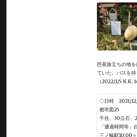
芭蕉旅立ちの地を
ていた。バスを待
（2022/1/5 K.K. 
◇日時 2021/
都市図25
千住、30立石」2
「通過時間等」自
三ノ輪駅10:00