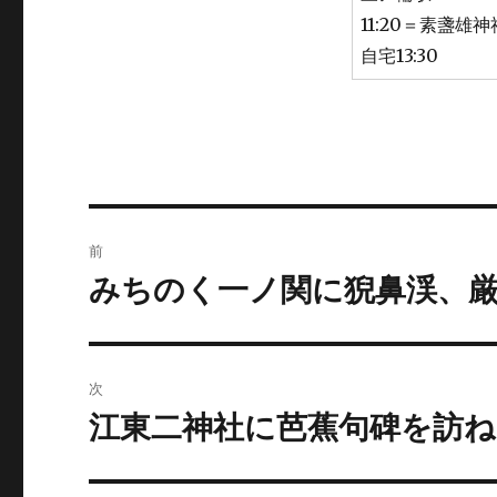
11:20＝素盞雄
自宅13:30
投
前
稿
みちのく一ノ関に猊鼻渓、
前
の
ナ
投
ビ
稿:
次
ゲ
江東二神社に芭蕉句碑を訪ね
次
の
ー
投