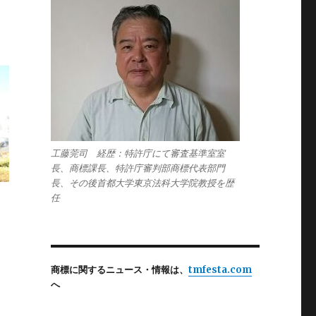
工藤莞司 経歴：特許庁にて審査基準室室
長、商標課長、特許庁審判部商標代表部門
長、その後首都大学東京法科大学院教授を歴
任
商標に関するニュース・情報は、
tmfesta.com
へ