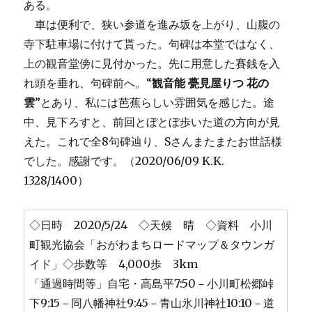
ある。
車は便利で、狭い参道を進み坂を上がり、山腹の
寺下駐車場に付けて貰った。句碑は本堂ではなく、
上の観音堂傍に見付かった。先に用意した賽銭を入
れ頭を垂れ、句碑前へ。“
観音能 甍見屋りつ 花の
雲
”とあり、私には芭蕉らしい雰囲気を感じた。途
中、見下ろすと、前回とぼとぼ歩いた道の方向が見
えた。これで全8句碑辿り、Sさんまたまたお世話様
でした。感謝です。（2020/06/09 K.K.
1328/1400）
◇日時 2020/5/24 ◇天候 晴 ◇資料 小川
町観光協会「おがわまちロードマップ＆タウンガ
イド」◇歩数等 4,000歩 3km
「通過時間等」自宅・高島平7:50－小川町松郷峠
下9:15－同八幡神社9:45－青山氷川神社10:10－道