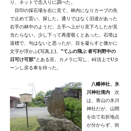
り、ネットで念入りに調べた。
目印の採石場を右に見て、林内になりカーブの先
で止めて貰い、探した。通りではなく旧道があった
右手の林中のようだ。土手へ上がり見下ろしたが見
当たらない。少し下って再度覗くとあった。石塔は
道標で、句はないと思ったが、目を凝らすと微かに
文字が浮かぶ(写真上)。“
てふの飛ぶ 者可利野中の
日可け可那
”とある筈。カメラに写し、峠頂上でUタ
ーンし戻る車を待った。
八幡神社、氷
川神社境内
次
は、青山の氷川
神社だが、山間
を出て右折地点
が分からず、街