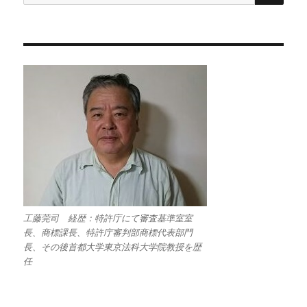
索:
工藤莞司 経歴：特許庁にて審査基準室室
長、商標課長、特許庁審判部商標代表部門
長、その後首都大学東京法科大学院教授を歴
任