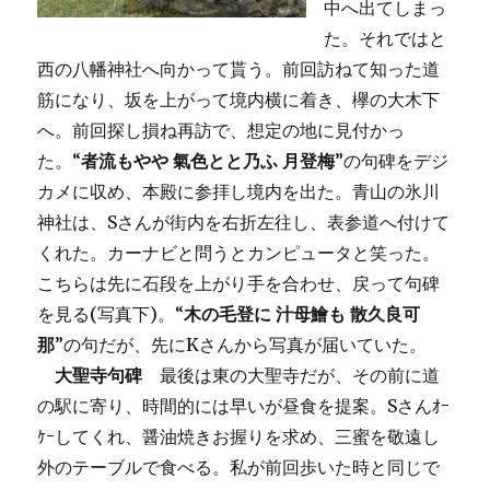
中へ出てしまっ
た。それではと
西の八幡神社へ向かって貰う。前回訪ねて知った道
筋になり、坂を上がって境内横に着き、欅の大木下
へ。前回探し損ね再訪で、想定の地に見付かっ
た。“
者流もやや 氣色とと乃ふ 月登梅
”の句碑をデジ
カメに収め、本殿に参拝し境内を出た。青山の氷川
神社は、Sさんが街内を右折左往し、表参道へ付けて
くれた。カーナビと問うとカンピュータと笑った。
こちらは先に石段を上がり手を合わせ、戻って句碑
を見る(写真下)。“
木の毛登に 汁母鱠も 散久良可
那
”の句だが、先にKさんから写真が届いていた。
大聖寺句碑
最後は東の大聖寺だが、その前に道
の駅に寄り、時間的には早いが昼食を提案。Sさんｵｰ
ｹｰしてくれ、醤油焼きお握りを求め、三蜜を敬遠し
外のテーブルで食べる。私が前回歩いた時と同じで