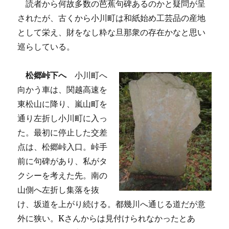
読者から何故多数の芭蕉句碑あるのかと疑問が呈
されたが、古くから小川町は和紙始め工芸品の産地
として栄え、財をなし粋な旦那衆の存在かなと思い
巡らしている。
松郷峠下へ
小川町へ
向かう車は、関越高速を
東松山に降り、嵐山町を
通り左折し小川町に入っ
た。最初に停止した交差
点は、松郷峠入口。峠手
前に句碑があり、私がタ
クシーを考えた先。南の
山側へ左折し集落を抜
け、坂道を上がり続ける。都幾川へ通じる道だが意
外に狭い。Kさんからは見付けられなかったとあ