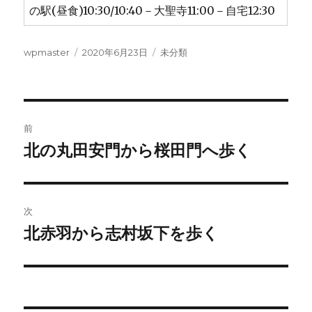
の駅(昼食)10:30/10:40－大聖寺11:00－自宅12:30
投
投
カ
wpmaster
2020年6月23日
未分類
稿
稿
テ
者
日:
ゴ
リ
ー
投
前
稿
北の丸田安門から桜田門へ歩く
前
の
ナ
投
ビ
稿:
次
ゲ
北赤羽から志村坂下を歩く
次
の
ー
投
シ
稿: