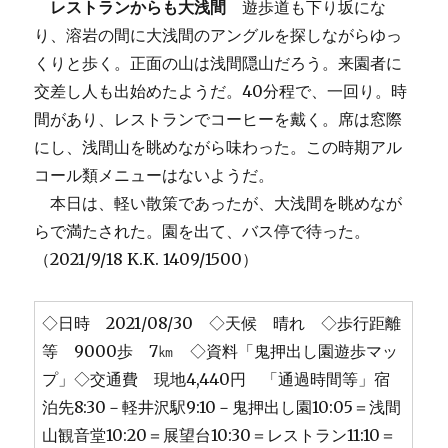
レストランからも大浅間
遊歩道も下り坂にな
り、溶岩の間に大浅間のアングルを探しながらゆっ
くりと歩く。正面の山は浅間隠山だろう。来園者に
交差し人も出始めたようだ。40分程で、一回り。時
間があり、レストランでコーヒーを戴く。席は窓際
にし、浅間山を眺めながら味わった。この時期アル
コール類メニューはないようだ。
本日は、軽い散策であったが、大浅間を眺めなが
らで満たされた。園を出て、バス停で待った。
（2021/9/18 K.K. 1409/1500）
◇日時 2021/08/30 ◇天候 晴れ ◇歩行距離
等 9000歩 7㎞ ◇資料「鬼押出し園遊歩マッ
プ」◇交通費 現地4,440円 「通過時間等」宿
泊先8:30－軽井沢駅9:10－鬼押出し園10:05＝浅間
山観音堂10:20＝展望台10:30＝レストラン11:10＝