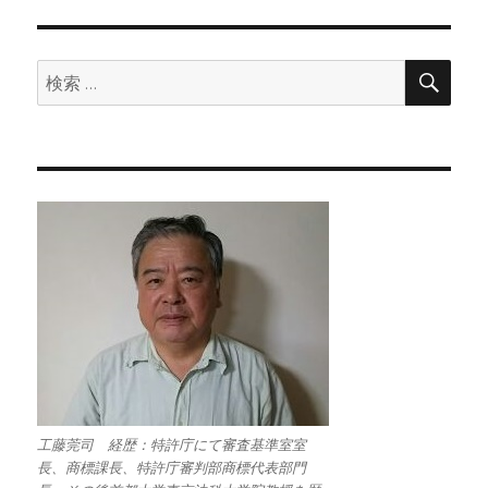
検
検
索
索:
工藤莞司 経歴：特許庁にて審査基準室室
長、商標課長、特許庁審判部商標代表部門