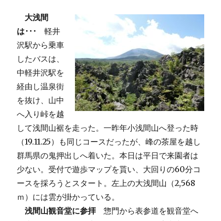
大浅間
は･･･
軽井
沢駅から乗車
したバスは、
中軽井沢駅を
経由し温泉街
を抜け、山中
へ入り峠を越
して浅間山裾を走った。一昨年小浅間山へ登った時
（19.11.25）も同じコースだったが、峰の茶屋を越し
群馬県の鬼押出しへ着いた。本日は平日で来園者は
少ない。受付で遊歩マップを貰い、大回りの60分コ
ースを採ろうとスタート。左上の大浅間山（2,568
ｍ）には雲が掛かっている。
浅間山観音堂に参拝
惣門から表参道を観音堂へ