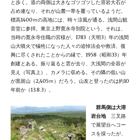
と歩く。道の両側は大きなゴツゴツした溶岩大石が
占め連なり、それが山麓一帯を覆っているようだ。
標高1400ｍの高地には、時々涼風が通る。浅間山観
音堂に参拝。東京上野寛永寺別院という。それは、
当時の寛永寺住職の宮様が、1783（天明3）年の浅間
山大噴火で犠牲になった人々の追悼法会や救済、復
興に尽くされたことからの縁で、1958（昭和33）年
創建とある。振り返ると雲が去り、大浅間の全容が
見え（写真上）、カメラに収める。その隣の低い山
が黒斑山（2,405ｍ）だろう。山友と登ったのは約10
年前か（13.8.3）。
群馬側は大溶
岩台地
三叉路
で展望台へコー
スを採ったが、