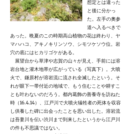
想定とは違った
と後に分かっ
た。左手の奧参
道へ入るべきで
あった。晩夏のこの時期高山植物の花は終わり、ヤ
マハハコ、アキノキリンソウ、シモツケソウ位。岩
穴の底にはヒカリゴケがある。
展望台から草津や志賀の山々が見え、手前には溶
岩台地と灌木地帯が広がっている（写真下）。大噴
火で、鎌原村が溶岩流に流され全滅したという。そ
れが眼下一帯付近の地域で、もう住むことや耕すこ
とも叶わないのだろう。都内葛飾の善養寺を訪ねた
時（16.4.14）、江戸川で大噴火犠牲者の死体を収容
し供養した碑に出会ったことを思い出した。溶岩流
は吾妻川を伝い渋川まで到来したというから江戸川
の件も不思議ではない。