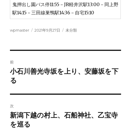
鬼押出し園バス停11:55－JR軽井沢駅13:00－同上野
駅14:15－三田線巣鴨駅14:36－自宅15:10
投
投
カ
wpmaster
2021年9月27日
未分類
稿
稿
テ
者
日:
ゴ
リ
ー
投
前
稿
小石川善光寺坂を上り、安藤坂を下
前
の
る
ナ
投
ビ
稿:
ゲ
次
新潟下越の村上、石船神社、乙宝寺
次
ー
の
を巡る
シ