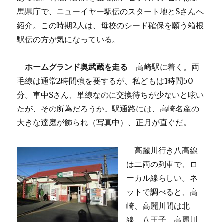
馬県庁で、ニューイヤー駅伝のスタート地とSさんへ
紹介。この時期2人は、母校のシード確保を願う箱根
駅伝の方が気になっている。
ホームグランド奥武蔵を走る
高崎駅に着く。両
毛線は通常2時間強を要するが、私どもは1時間50
分。車中Sさん、単線なのに交換待ちが少ないと呟い
たが、その所為だろうか。駅通路には、高崎名産の
大きな達磨が飾られ（写真中）、正月が直ぐだ。
高麗川行き八高線
は二両の列車で、ロ
ーカル線らしい。ネ
ットで調べると、高
崎、高麗川間は北
線、八王子、高麗川