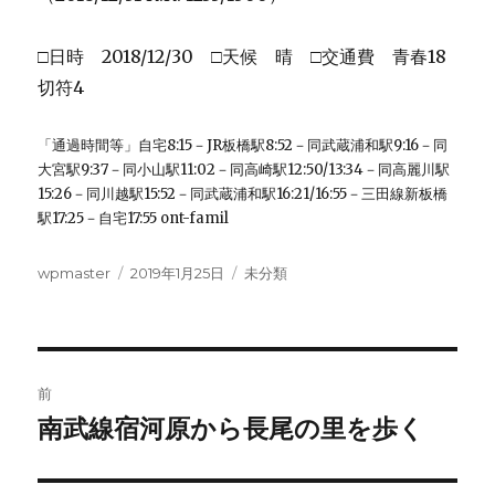
□日時 2018/12/30 □天候 晴 □交通費 青春18
切符4
「通過時間等」自宅8:15－JR板橋駅8:52－同武蔵浦和駅9:16－同
大宮駅9:37－同小山駅11:02－同高崎駅12:50/13:34－同高麗川駅
15:26－同川越駅15:52－同武蔵浦和駅16:21/16:55－三田線新板橋
駅17:25－自宅17:55 ont-famil
投
投
カ
wpmaster
2019年1月25日
未分類
稿
稿
テ
者
日:
ゴ
リ
ー
投
前
稿
南武線宿河原から長尾の里を歩く
前
の
ナ
投