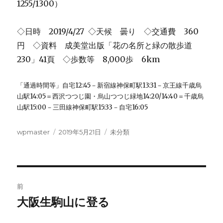
1255/1300）
◇日時 2019/4/27 ◇天候 曇り ◇交通費 360
円 ◇資料 成美堂出版「花の名所と緑の散歩道
230」41頁 ◇歩数等 8,000歩 6km
「通過時間等」自宅12:45－新宿線神保町駅13:31－京王線千歳烏
山駅14:05＝西沢つつじ園・烏山つつじ緑地14:20/14:40＝千歳烏
山駅15:00－三田線神保町駅15:33－自宅16:05
投
投
カ
wpmaster
2019年5月21日
未分類
稿
稿
テ
者
日:
ゴ
リ
ー
投
前
稿
大阪生駒山に登る
前
の
ナ