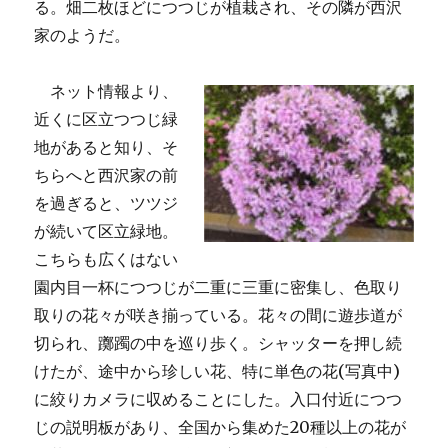
る。畑二枚ほどにつつじが植栽され、その隣が西沢
家のようだ。
ネット情報より、
近くに区立つつじ緑
地があると知り、そ
ちらへと西沢家の前
を過ぎると、ツツジ
が続いて区立緑地。
こちらも広くはない
園内目一杯につつじが二重に三重に密集し、色取り
取りの花々が咲き揃っている。花々の間に遊歩道が
切られ、躑躅の中を巡り歩く。シャッターを押し続
けたが、途中から珍しい花、特に単色の花(写真中)
に絞りカメラに収めることにした。入口付近につつ
じの説明板があり、全国から集めた20種以上の花が