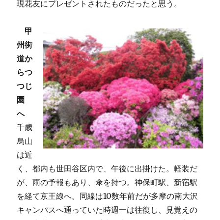
現花友にプレゼントされたものだったと思う。
甲
州街
道か
らつ
つじ
園
へ
千歳
烏山
は近
く、都内も世田谷区内で、午後に出掛けた。軽装だ
が、雨の予報もあり、傘を持つ。神保町駅、新宿駅
を経て京王線へ。同線は10数年前だが多摩の南大沢
キャンパスへ通っていた時週一は往復し、見覚えの