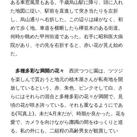
ある車窓風景もある。千歳烏山駅に降り、頭に入れ
た地図に従い、駅前を直進して突き当たりを左折
し、烏山通りへ右折した。この辺りは縁がなく、初
めて歩く地。車道を横断したら欅並木のある街道。
何時か眺めた甲州街道であった。右手に昭和医大病
院があり、その先を右折すると、赤い花が見え始め
た。
多種多彩な満開の花々
西沢つつじ園は、ツツジ
を楽しんで貰おうと地元の植木屋さんが私有地を開
放しているという。赤、朱色、ピンクそして白、さ
らにはそれらの混合と多種多彩の花々が満開で、見
頃の花が咲き誇っている。それも重なるようにであ
る(写真上)。未だ4月末だが、時期か良かった。花を
愛で、カメラを向けながら躑躅の間をゆっくりと巡
る。私の外にも、二組程の高齢男女が観賞してい