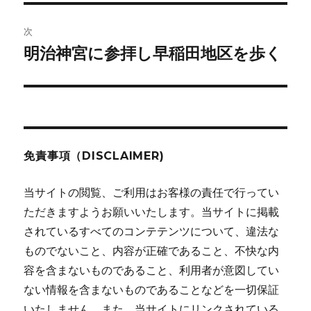
投
ビ
稿:
次
ゲ
明治神宮に参拝し早稲田地区を歩く
次
の
ー
投
シ
稿:
ョ
免責事項（DISCLAIMER)
ン
当サイトの閲覧、ご利用はお客様の責任で行ってい
ただきますようお願いいたします。当サイトに掲載
されているすべてのコンテテンツについて、違法な
ものでないこと、内容が正確であること、不快な内
容を含まないものであること、利用者が意図してい
ない情報を含まないものであることなどを一切保証
いたしません。また、当サイトにリンクされている