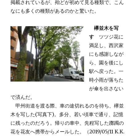
掲載されているが、殆どが初めて見る種類で、こん
なにも多くの種類があるのかと驚いた。
欅並木を写
す
ツツジ花に
満足し、西沢家
にも感謝しなが
ら、園を後にし
駅へ戻った。一
時小雨が落ちた
が傘を出さない
で済んだ。
甲州街道を渡る際、車の途切れるのを待ち、欅並
木を写した(写真下)。多分、若い頃車で通り、記憶
に残ったのだろう。帰りの車中、先程写した躑躅の
花を花友へ携帯からメールした。（2019/05/11 K.K.