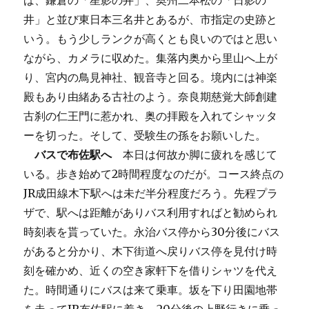
ば、鎌倉の「星影の井」、奥州二本松の「日影の
井」と並び東日本三名井とあるが、市指定の史跡と
いう。もう少しランクが高くとも良いのではと思い
ながら、カメラに収めた。集落内奥から里山へ上が
り、宮内の鳥見神社、観音寺と回る。境内には神楽
殿もあり由緒ある古社のよう。奈良期慈覚大師創建
古刹の仁王門に惹かれ、奥の拝殿を入れてシャッタ
ーを切った。そして、受験生の孫をお願いした。
バスで布佐駅へ
本日は何故か脚に疲れを感じて
いる。歩き始めて2時間程度なのだが。コース終点の
JR成田線木下駅へは未だ半分程度だろう。先程プラ
ザで、駅へは距離がありバス利用すればと勧められ
時刻表を貰っていた。永治バス停から30分後にバス
があると分かり、木下街道へ戻りバス停を見付け時
刻を確かめ、近くの空き家軒下を借りシャツを代え
た。時間通りにバスは来て乗車。坂を下り田園地帯