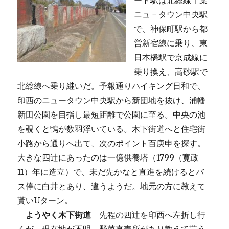
ート駅は北総線千葉
ニュ－タウン中央駅
で、神保町駅から都
営新宿線に乗り、東
日本橋駅で京成線に
乗り換え、高砂駅で
北総線へ乗り継いだ。予報通りハイキング日和で、
印西のニュータウン中央駅から新団地を抜け、浦幡
新田公園を目指し最短距離で公園に至る。中央の池
を覗くと鴨が数羽浮いている。木下街道へと住宅街
小路から通りへ出て、次のポイント百庚申を探す。
大きな四辻にあったのは一億供養塔（1799（寛政
11）年に造立）で、未だ先かなと直進を続けるとバ
ス停に白井とあり、違うようだ。地元の方に教えて
貰いUターン。
ようやく木下街道
先程の四辻を印西へ左折し行