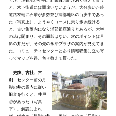
くが、現在地が不明。野菜直売所があり教えて貰う
と、木下街道には間違いないようだ。大分歩いた時
道路左端に石塔が多数並び浦部地区の百庚申であっ
た（写真上）。ようやくコースに乗り歩き続ける
と、古い集落内になり浦部銀座通りとあるが、大半
の店は閉まり、その面影はない。次のポイントは月
影の井だが、その先の永治プラザの案内が見えてき
た。コミュニティセンターとあり情報収集に立ち寄
ってマップを得、色々教えて貰った。
史跡、古社、古
刹
センター前の月
影の井の案内に従い
旧道を行くと、井戸
跡があった（写真
下）。解説によれ