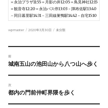
＝永治プラザ11:55＝月影の井12:05＝鳥見神社12:15
＝観音寺12:20＝永治バス停13:03－JR布佐駅13:40
－同日暮里駅14:31－三田線巣鴨駅14:42－自宅15:10
投
投
カ
wpmaster
2020年3月30日
未分類
稿
稿
テ
者
日:
ゴ
リ
ー
投
前
稿
城南五山の池田山から八つ山へ歩く
前
の
ナ
投
ビ
稿:
次
ゲ
都内の門前仲町界隈を歩く
次
の
ー
投