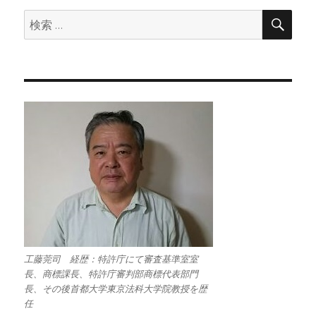
検
検
索
索:
工藤莞司 経歴：特許庁にて審査基準室室
長、商標課長、特許庁審判部商標代表部門
長、その後首都大学東京法科大学院教授を歴
任