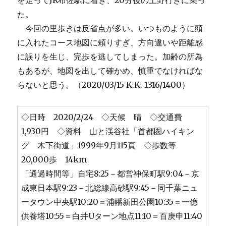
を走ってJR布佐駅に着き、20分後の上野行きに乗っ
た。
今回の里歩きは反省点が多い。いつものように頭
に入れたコース地図に頼りすぎ、方向違いや距離感
に誤りを生じ、完歩を逃してしまった。加齢の所為
もあるが、地図を出して確かめ、慎重でなければな
らないと思う。（2020/03/15 K.K. 1316/1400）
◇日時 2020/2/24 ◇天候 晴 ◇交通費
1,930円 ◇資料 山と渓谷社「首都圏ハイキン
グ 木下街道」1999年9月115頁 ◇歩数等
20,000歩 14km
「通過時間等」自宅8:25－都営神保町駅9:04－京
成東日本駅9:23－北総線高砂駅9:45－同千葉ニュ
ータウン中央駅10:20＝浦幡新田公園10:35＝一億
供養塔10:55＝白井Uターン地点11:10＝百庚申11:40