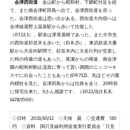
会津西街道
金山町から昭和村、下郷町付近を経
て、また南会津町田島へ出て、会津西街道を戻っ
た。会津西街道は思い出がある。西街道大内宿へは
会津線湯野上温泉駅から歩いて往復した
（07.12.1）。駅舎は茅葺屋根であった。また今市先
の西街道杉並木を歩いた（15.8.25）。東武鉄道大桑
駅から大谷向駅間で、杉並木内に大名行列が交差し
た時の待避の道もあった。尾瀬からの帰途、南会津
隣の昭和村駒止湿原に寄って貰い満開のニッコーキ
スゲに出会ったこともあった(09.712)。先ほどその案
内標柱を見た。会津田島からは往路を走り、20時前
に帰宅出来た。Sさん感謝です。（2022/11/1 K.K.
1478/1500）
◇日時 2021/10/12 ◇天候 曇 ◇交通費 510
円 ◇資料 JR只見線利用促進実行委員会「只見