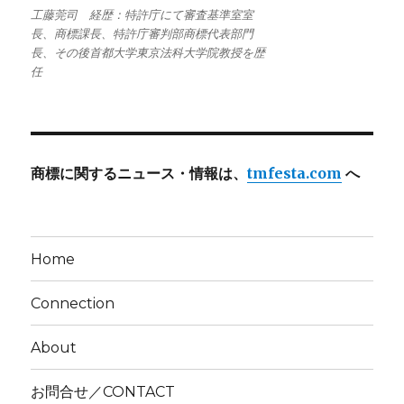
工藤莞司 経歴：特許庁にて審査基準室室
長、商標課長、特許庁審判部商標代表部門
長、その後首都大学東京法科大学院教授を歴
任
商標に関するニュース・情報は、
tmfesta.com
へ
Home
Connection
About
お問合せ／CONTACT