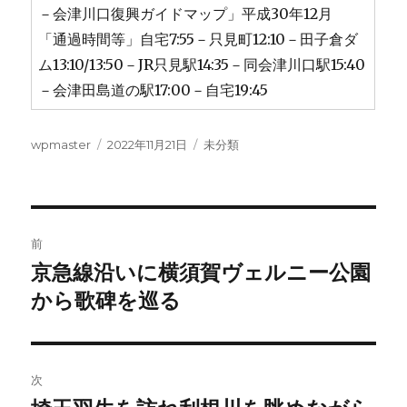
－会津川口復興ガイドマップ」平成30年12月
「通過時間等」自宅7:55－只見町12:10－田子倉ダ
ム13:10/13:50－JR只見駅14:35－同会津川口駅15:40
－会津田島道の駅17:00－自宅19:45
投
投
カ
wpmaster
2022年11月21日
未分類
稿
稿
テ
者
日:
ゴ
リ
ー
投
前
稿
京急線沿いに横須賀ヴェルニー公園
前
の
から歌碑を巡る
ナ
投
ビ
稿:
ゲ
次