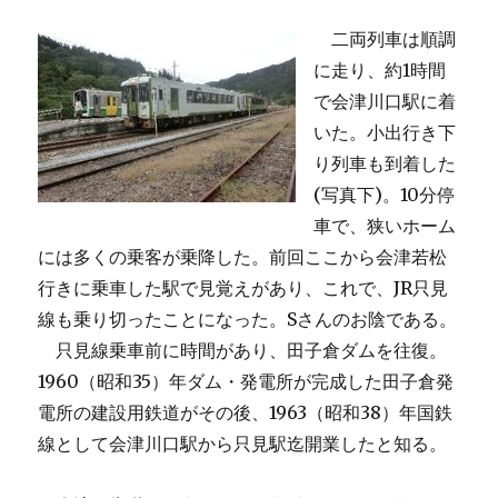
二両列車は順調
に走り、約1時間
で会津川口駅に着
いた。小出行き下
り列車も到着した
(写真下)。10分停
車で、狭いホーム
には多くの乗客が乗降した。前回ここから会津若松
行きに乗車した駅で見覚えがあり、これで、JR只見
線も乗り切ったことになった。Sさんのお陰である。
只見線乗車前に時間があり、田子倉ダムを往復。
1960（昭和35）年ダム・発電所が完成した田子倉発
電所の建設用鉄道がその後、1963（昭和38）年国鉄
線として会津川口駅から只見駅迄開業したと知る。