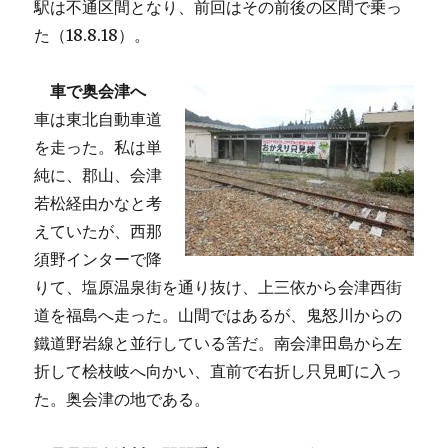
駅は不通区間となり、前回はその前後の区間で乗っ
た（18.8.18）。
車で奥会津へ
車は東北自動車道
を走った。私は単
純に、郡山、会津
若松経由かなと考
えていたが、西那
須野インターで降
りて、塩原温泉街を通り抜け、上三依から会津西街
道を福島へ走った。山間ではあるが、鬼怒川からの
鐵道野岩線と並行している筈だ。南会津田島から左
折して桧枝岐へ向かい、直前で右折し只見町に入っ
た。奥会津の地である。