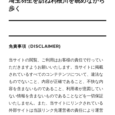
埼玉羽生を訪ね利根川を眺めながら
次
ー
の
歩く
シ
投
稿:
ョ
ン
免責事項（DISCLAIMER)
当サイトの閲覧、ご利用はお客様の責任で行ってい
ただきますようお願いいたします。当サイトに掲載
されているすべてのコンテテンツについて、違法な
ものでないこと、内容が正確であること、不快な内
容を含まないものであること、利用者が意図してい
ない情報を含まないものであることなどを一切保証
いたしません。また、当サイトにリンクされている
外部サイトは当該リンク先運営者の責任により運営