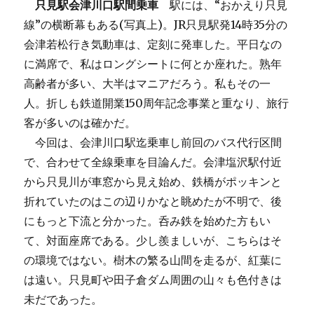
只見駅会津川口駅間乗車
駅には、“おかえり只見
線”の横断幕もある(写真上)。JR只見駅発14時35分の
会津若松行き気動車は、定刻に発車した。平日なの
に満席で、私はロングシートに何とか座れた。熟年
高齢者が多い、大半はマニアだろう。私もその一
人。折しも鉄道開業150周年記念事業と重なり、旅行
客が多いのは確かだ。
今回は、会津川口駅迄乗車し前回のバス代行区間
で、合わせて全線乗車を目論んだ。会津塩沢駅付近
から只見川が車窓から見え始め、鉄橋がポッキンと
折れていたのはこの辺りかなと眺めたが不明で、後
にもっと下流と分かった。呑み鉄を始めた方もい
て、対面座席である。少し羨ましいが、こちらはそ
の環境ではない。樹木の繁る山間を走るが、紅葉に
は遠い。只見町や田子倉ダム周囲の山々も色付きは
未だであった。