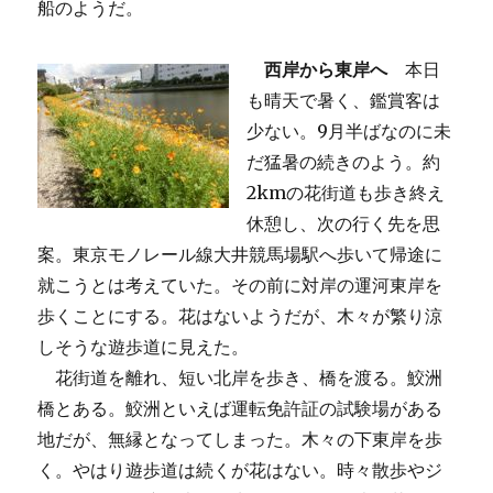
船のようだ。
西岸から東岸へ
本日
も晴天で暑く、鑑賞客は
少ない。9月半ばなのに未
だ猛暑の続きのよう。約
2kmの花街道も歩き終え
休憩し、次の行く先を思
案。東京モノレール線大井競馬場駅へ歩いて帰途に
就こうとは考えていた。その前に対岸の運河東岸を
歩くことにする。花はないようだが、木々が繁り涼
しそうな遊歩道に見えた。
花街道を離れ、短い北岸を歩き、橋を渡る。鮫洲
橋とある。鮫洲といえば運転免許証の試験場がある
地だが、無縁となってしまった。木々の下東岸を歩
く。やはり遊歩道は続くが花はない。時々散歩やジ