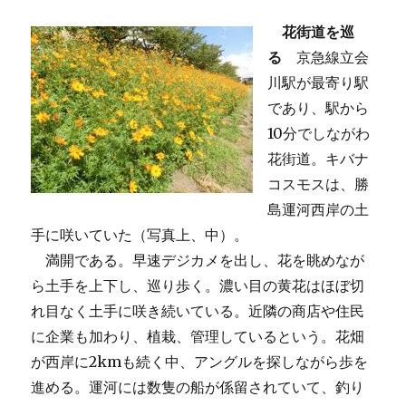
花街道を巡
る
京急線立会
川駅が最寄り駅
であり、駅から
10分でしながわ
花街道。キバナ
コスモスは、勝
島運河西岸の土
手に咲いていた（写真上、中）。
満開である。早速デジカメを出し、花を眺めなが
ら土手を上下し、巡り歩く。濃い目の黄花はほぼ切
れ目なく土手に咲き続いている。近隣の商店や住民
に企業も加わり、植栽、管理しているという。花畑
が西岸に2kmも続く中、アングルを探しながら歩を
進める。運河には数隻の船が係留されていて、釣り