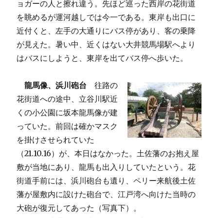
ョガーの人と擦れ違う。先ほど巡った西岸の花街道
を眺めるが運河越しでは今一である。東岸も出口に
近付くと、左手の大通りにバス停があり、客の乗降
が見えた。暑い中、近くはない大井競馬場駅へより
はバスにしようと、東岸を出てバス停へ歩いた。
龍馬像、浜川砲台
往路の
花街道への途中、立谷川駅近
くの小公園に坂本龍馬像が建
っていた。前回は確かマスク
を掛けさせられていた
（21.10.16）が、本日はなかった。土佐藩のお抱え屋
敷が当地にあり、龍馬も出入りしていたという。花
街道手前には、浜川砲台も遺り、ペリー来航後土佐
藩が屋敷内に設けた砲台で、江戸湾へ向けた当時の
大砲が復元してあった（写真下）。