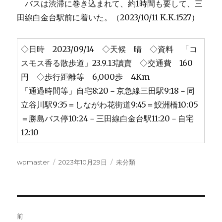
バスは渋滞に巻き込まれて、約1時間も要して、三
田線白金台駅前に着いた。（2023/10/11 K.K.1527）
◇日時 2023/09/14 ◇天候 晴 ◇資料 「コ
スモス香る散歩道」23.9.13讀賣 ◇交通費 160
円 ◇歩行距離等 6,000歩 4Km
「通過時間等」自宅8:20－京急線三田駅9:18－同
立谷川駅9:35＝しながわ花街道9:45＝鮫洲橋10:05
＝勝島バス停10:24－三田線白金台駅11:20－自宅
12:10
投
投
カ
wpmaster
2023年10月29日
未分類
稿
稿
テ
者
日:
ゴ
リ
ー
投
前