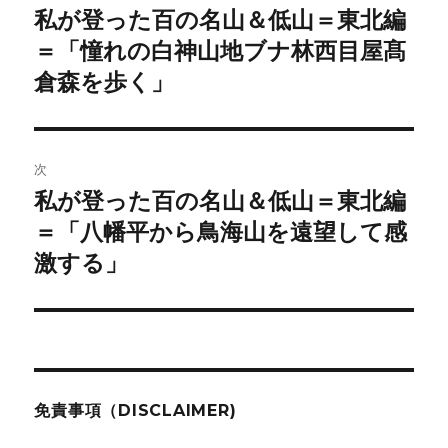
稿
私が登った百の名山＆低山＝東北編
前
の
＝「憧れの白神山地ブナ林西目屋髙
ナ
投
倉森を歩く」
ビ
稿:
ゲ
次
ー
私が登った百の名山＆低山＝東北編
次
シ
の
＝「八幡平から鳥海山を遠望して感
投
ョ
激する」
稿:
ン
免責事項（DISCLAIMER)