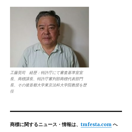
工藤莞司 経歴：特許庁にて審査基準室室
長、商標課長、特許庁審判部商標代表部門
長、その後首都大学東京法科大学院教授を歴
任
商標に関するニュース・情報は、
tmfesta.com
へ