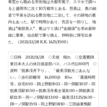
車窓から眺める市街地は大都市風で、スマホで調べ
ると盛岡市に次ぐ10万都市とある。芭蕉は、奥の細
道で平泉を訪ねる際当地に二泊して、その跡地の案
内もあった。駅で時間があり、売店を一回りし、地
酒は“南部美人”、肴はウリ漬け“金婚漬”を求め新幹
線に乗車。仙台駅で乗り換え、19時前に帰宅出来
た。（2021/12/28 K.K. 1425/1500）
◇日時 2021/11/28 ◇天候 晴れ ◇交通費JR
東日本大人の休日俱楽部パス、バス代1,000円 ◇
資料「猊鼻渓舟下り」、「厳美渓観光ごあんな
い」◇歩行距離等 14,000歩 10㎞ 「通過時間
等」自宅6:50－JR上野駅8:02－同一関駅10:17－同
猊鼻渓駅10:50＝猊鼻渓舟着き場11:00＝JR猊鼻渓
駅11:35－同一ノ関駅前13:00－厳美渓13:25/14:30－
JR一ノ関駅15:51－同上野駅18:10－三田線巣鴨駅