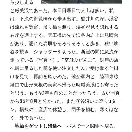
ら少し走る
と厳美渓であった。本日日曜日で人出は多い。私
は、下流の御覧橋から歩き出す。磐井川の深い渓谷
は流れも豊富。吊り橋を渡り、渓谷が見え隠れする
右岸を遡上する。天工橋の先で渓谷内岩上に見晴台
があり、濡れた岩肌をそろりそろりと歩き、狭い峡
谷を覗き、シャッターを切った。断崖の間に急流が
走っている（写真下）。“空飛ぶだんご”、対岸の店
へ綱に吊るした籠を使い注文しだんご受け取る仕掛
けを見て、再訪を確かめた。確か家内と、陸羽東線
経由で山形東根の実家へ帰った時厳美渓にも寄った
と思う。もう40年も前のことだったろう。古い写真
から86年8月と分かった。また渓谷沿いに遡りuター
ン。橋袂の土産店で休憩し、団子を頼む。寒くはな
く、外で食べた。
地酒をゲットし帰途へ
バスで一ノ関駅へ戻る。