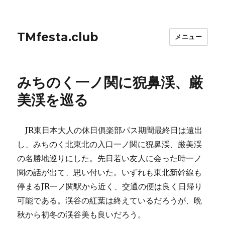
TMfesta.club
メニュー
みちのく一ノ関に猊鼻渓、厳
美渓を巡る
JR東日本大人の休日俱楽部パス期間最終日は遠出
し、みちのく北東北の入口一ノ関に猊鼻渓、厳美渓
の名勝地巡りにした。先日若い友人に会った時一ノ
関の話が出て、思い付いた。いずれも東北新幹線も
停まるJR一ノ関駅から近く、交通の便は良く日帰り
可能である。渓谷の紅葉は終えているだろうが、晩
秋から初冬の渓谷美も良いだろう。