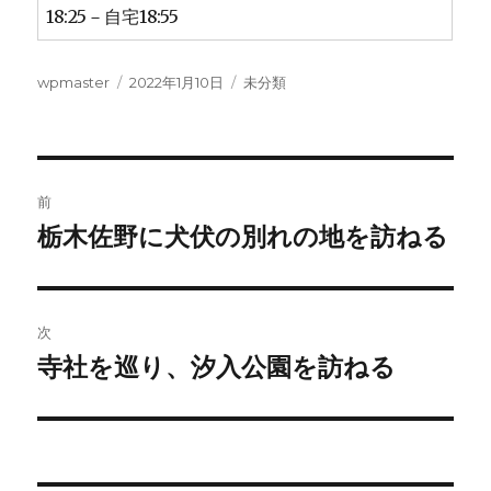
18:25－自宅18:55
投
投
カ
wpmaster
2022年1月10日
未分類
稿
稿
テ
者
日:
ゴ
リ
ー
投
前
稿
栃木佐野に犬伏の別れの地を訪ねる
前
の
ナ
投
ビ
稿:
次
ゲ
寺社を巡り、汐入公園を訪ねる
次
の
ー
投
シ
稿: