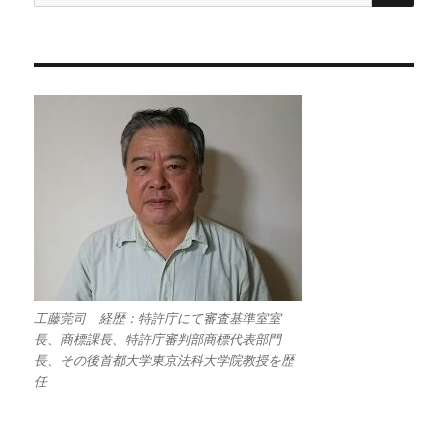
索:
工藤莞司 経歴：特許庁にて審査基準室室
長、商標課長、特許庁審判部商標代表部門
長、その後首都大学東京法科大学院教授を歴
任