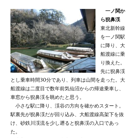
一ノ関か
ら猊鼻渓
東北新幹線
を一ノ関駅
に降り、大
船渡線に乗
り換えた。
先に猊鼻渓
とし乗車時間30分であり、列車は山間を走った。大
船渡線は二度目で数年前気仙沼からの帰途乗車し、
車窓から猊鼻渓を眺めたと思う。
小さな駅に降り、渓谷の方向を確かめスタート。
駅裏先が猊鼻渓だが回り込み、大船渡線高架下を抜
け、砂鉄川渓流を少し遡ると猊鼻渓の入口であっ
た。