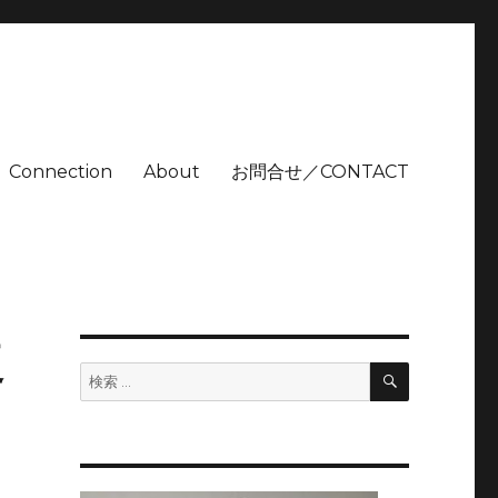
Connection
About
お問合せ／CONTACT
復
検
検
索
索: