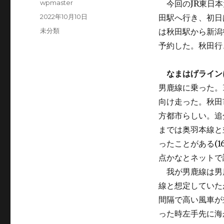
投
wpmaster
今回のJR東日本
稿
投
2022年10月10日
田駅へ行き、初日
者
稿
カ
未分類
は秋田駅から新潟
日:
テ
予約した。秋田行
ゴ
リ
ー
なまはげライン
男鹿線に乗った。
向け走った。秋田
方都市らしい。追
までは奥羽本線と
ったことがある(16
点かなとネットで
我が男鹿線は男
線と想定していた
間隔で高い風車が
った時左手先に海