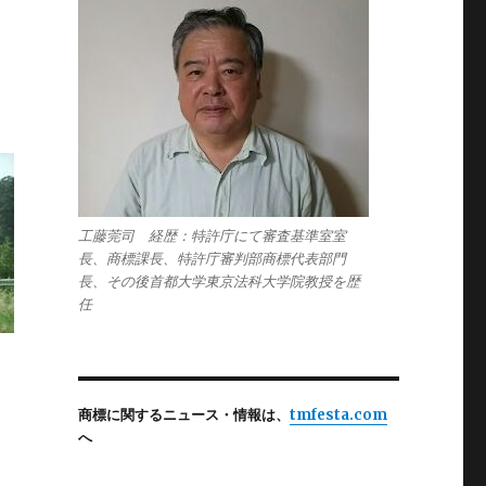
工藤莞司 経歴：特許庁にて審査基準室室
長、商標課長、特許庁審判部商標代表部門
長、その後首都大学東京法科大学院教授を歴
任
商標に関するニュース・情報は、
tmfesta.com
へ