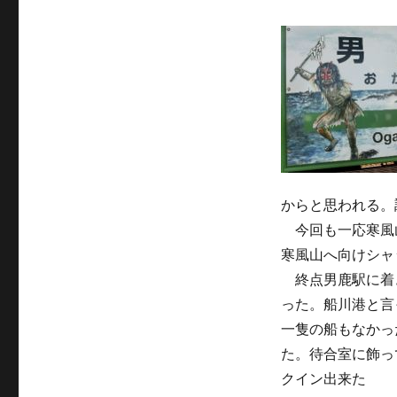
からと思われる。
今回も一応寒風
寒風山へ向けシャ
終点男鹿駅に着き
った。船川港と言
一隻の船もなかっ
た。待合室に飾っ
クイン出来た