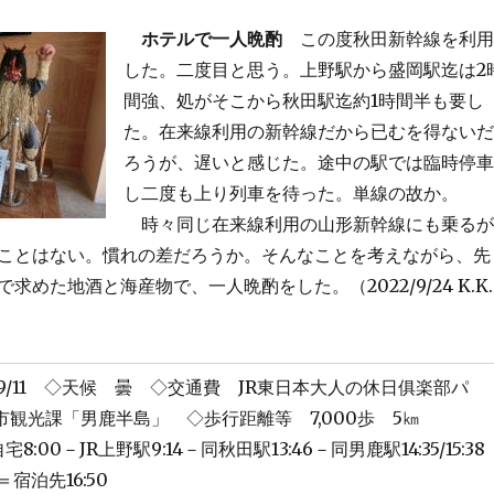
ホテルで一人晩酌
この度秋田新幹線を利用
した。二度目と思う。上野駅から盛岡駅迄は2
間強、処がそこから秋田駅迄約1時間半も要し
た。在来線利用の新幹線だから已むを得ないだ
ろうが、遅いと感じた。途中の駅では臨時停車
し二度も上り列車を待った。単線の故か。
時々同じ在来線利用の山形新幹線にも乗るが
ことはない。慣れの差だろうか。そんなことを考えながら、先
求めた地酒と海産物で、一人晩酌をした。（2022/9/24 K.K.
/09/11 ◇天候 曇 ◇交通費 JR東日本大人の休日俱楽部パ
市観光課「男鹿半島」 ◇歩行距離等 7,000歩 5㎞
:00－JR上野駅9:14－同秋田駅13:46－同男鹿駅14:35/15:38
＝宿泊先16:50