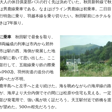
大人の休日俱楽部パスの行く先は決めていた。秋田新幹線で秋
は男鹿線乗車である。なまはげライン男鹿線は初乗車。二日目
行特急に乗り、羽越本線を乗り切りたい。秋田駅前にホテルを
きは7年振り。
に乗車
秋田駅で昼食を取り、
3両編成の列車は市内から郊外
市は駅の西、海側が発展した地
分駅に着いて思い出した。ここ
並行して、五能線乗り鉄の際乗
.09.02)。羽州街道の追分の地
調べたが不明。
鹿半島へと左手へと走り続けた。海を眺めながらの海岸線の路
が、海岸より大分内側でその間には松原や住宅も見える。一定
並び発電用で、強い風が吹く証だろう。天王駅付近で鉄橋を渡
が望めた。500ｍ程先だろうか。