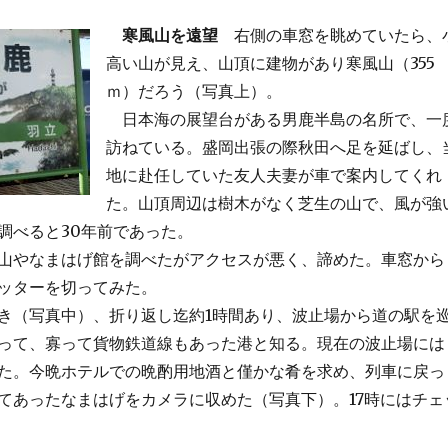
寒風山を遠望
右側の車窓を眺めていたら、
高い山が見え、山頂に建物があり寒風山（355
ｍ）だろう（写真上）。
日本海の展望台がある男鹿半島の名所で、一
訪ねている。盛岡出張の際秋田へ足を延ばし、
地に赴任していた友人夫妻が車で案内してくれ
た。山頂周辺は樹木がなく芝生の山で、風が強
調べると30年前であった。
山やなまはげ館を調べたがアクセスが悪く、諦めた。車窓から
ッターを切ってみた。
（写真中）、折り返し迄約1時間あり、波止場から道の駅を
って、寡って貨物鉄道線もあった港と知る。現在の波止場には
た。今晩ホテルでの晩酌用地酒と僅かな肴を求め、列車に戻っ
てあったなまはげをカメラに収めた（写真下）。17時にはチェ