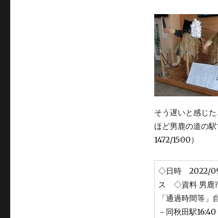
そう遅いと感じた
ほど男鹿の道の駅で
1472/1500）
◇日時 2022
ス ◇資料 男鹿
「通過時間等」自宅8
－同秋田駅16:40