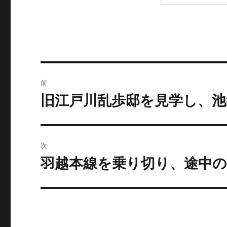
投
前
稿
旧江戸川乱歩邸を見学し、池
前
の
ナ
投
ビ
稿:
次
ゲ
羽越本線を乗り切り、途中
次
の
ー
投
シ
稿:
ョ