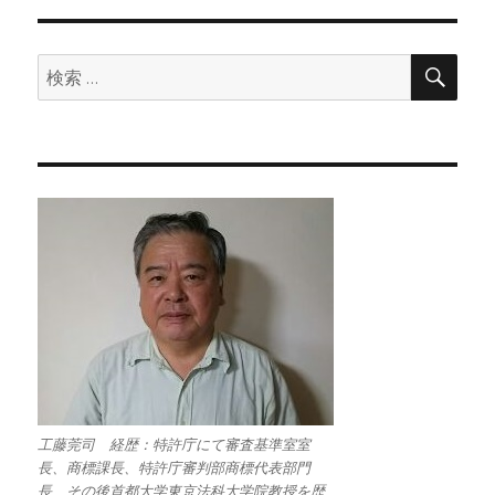
検
検
索
索:
工藤莞司 経歴：特許庁にて審査基準室室
長、商標課長、特許庁審判部商標代表部門
長、その後首都大学東京法科大学院教授を歴