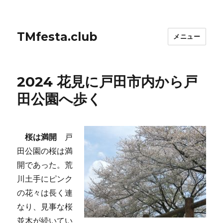
TMfesta.club
メニュー
2024 花見に戸田市内から戸
田公園へ歩く
桜は満開
戸
田公園の桜は満
開であった。荒
川土手にピンク
の花々は長く連
なり、見事な桜
並木が続いてい