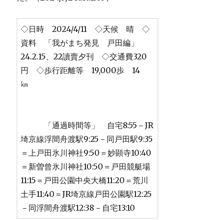
◇日時 2024/4/11 ◇天候 晴 ◇
資料 「我がまち発見 戸田編」
24.2.15、22讀賣夕刊 ◇交通費320
円 ◇歩行距離等 19,000歩 14
㎞
「通過時間等」 自宅8:55－JR
埼京線浮間舟渡駅9:25－同戸田駅9:35
＝上戸田氷川神社9:50＝妙顕寺10:40
＝新曽曾氷川神社10:50＝戸田競艇場
11:15＝戸田公園中央大橋11:20＝荒川
土手11:40＝JR埼京線戸田公園駅12:25
－同浮間舟渡駅12:38－自宅13:10