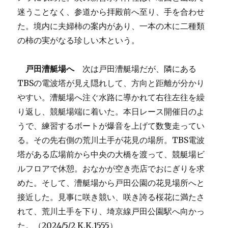
迷うことなく、参道から拝殿前へ至り、手を合わせ
た。境内に夫婦柿の案内があり、一本の木に二種類
の柿の実がなる珍しい木という。
戸田漕艇場へ
次は戸田漕艇場だが、隣にある
TBSの電波塔が見え隠れして、方向と距離が分かり
やすい。漕艇場へ注ぐ水路に導かれて右往左往を繰
り返し、競艇場端に着いた。本日レース開催日のよ
うで、練習するボートが爆音を上げて数隻走ってい
る。その先右側の荒川土手が花見の場所。TBS電波
塔がある広場前から中央の大橋を渡って、競艇場ビ
ルフロアで休憩。おなかが空き売店でおにぎりを求
めた。そして、漕艇場から戸田公園の花見場所へと
接近した。見事に咲き競い、咲き誇る桜花に満たさ
れて、荒川土手を下り、埼京線戸田公園駅へ向かっ
た。（2024/5/2 K.K.1555）