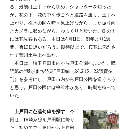
る。最初は土手下から眺め、シャッターを切った
が、花の下、花の中を歩こうと道路を渡り、土手へ
上がり、桜木の間を時々見上げながら、また振り向
きカメラに収めながら、ゆっくりと歩いた。樹の下
には花見客もある。本日は4月11日、例年より1週
間、否10日遅いだろう。期待以上で、桜花に満たさ
れて荒川土手上へ出た。
本日は、埼玉戸田市内から戸田公園へ歩いた。購
読紙の“我がまち発見”戸田編（24.2.15、22讀賣夕
刊）を参考にし、戸田市内から戸田公園を巡ぐろう
と思う。戸田公園には桜並木があり、時期を待って
いた。
上戸田に芭蕉句碑を探す
今
回は、JR埼京線を戸田駅に降り
た。初めてで、東口から上戸田