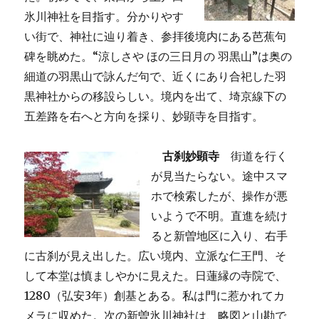
氷川神社を目指す。分かりやす
い街で、神社に辿り着き、参拝後境内にある芭蕉句
碑を眺めた。“涼しさや ほの三日月の 羽黒山”は奥の
細道の羽黒山で詠んだ句で、近くにあり合祀した羽
黒神社からの移設らしい。境内を出て、埼京線下の
五差路を右へと方向を採り、妙顕寺を目指す。
古刹妙顕寺
街道を行く
が見当たらない。途中スマ
ホで検索したが、操作が悪
いようで不明。直進を続け
ると新曽地区に入り、右手
に古刹が見え出した。広い境内、立派な仁王門、そ
して本堂は慎ましやかに見えた。日蓮縁の寺院で、
1280（弘安3年）創基とある。私は門に惹かれてカ
メラに収めた。次の新曽氷川神社は、略図と山勘で