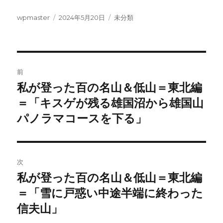
投
投
カ
wpmaster
2024年5月20日
未分類
稿
稿
テ
者
日:
ゴ
リ
ー
投
前
稿
私が登った百の名山＆低山＝東北編
前
の
＝「キスゲが残る雄国沼から雄国山
ナ
投
パノラマコースを下る」
ビ
稿:
ゲ
次
ー
私が登った百の名山＆低山＝東北編
次
シ
の
＝「雪に戸惑い中途半端に終わった
投
ョ
信夫山」
稿: