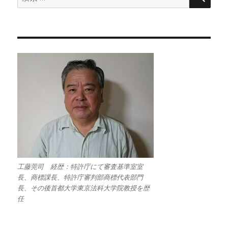
索:
工藤莞司 経歴：特許庁にて審査基準室室
長、商標課長、特許庁審判部商標代表部門
長、その後首都大学東京法科大学院教授を歴
任