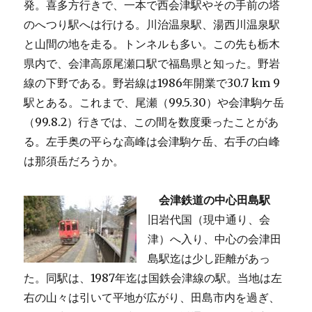
発。喜多方行きで、一本で西会津駅やその手前の塔
のへつり駅へは行ける。川治温泉駅、湯西川温泉駅
と山間の地を走る。トンネルも多い。この先も栃木
県内で、会津高原尾瀬口駅で福島県と知った。野岩
線の下野である。野岩線は1986年開業で30.7 km 9
駅とある。これまで、尾瀬（99.5.30）や会津駒ケ岳
（99.8.2）行きでは、この間を数度乗ったことがあ
る。左手奥の平らな高峰は会津駒ケ岳、右手の白峰
は那須岳だろうか。
会津鉄道の中心田島駅
旧岩代国（現中通り、会
津）へ入り、中心の会津田
島駅迄は少し距離があっ
た。同駅は、1987年迄は国鉄会津線の駅。当地は左
右の山々は引いて平地が広がり、田島市内を過ぎ、