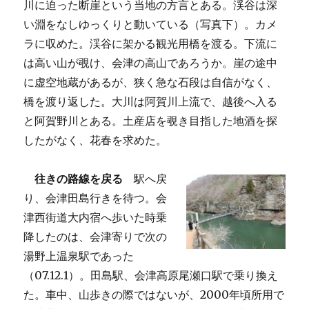
川に迫った断崖という当地の方言とある。渓谷は深
い淵をなしゆっくりと動いている（写真下）。カメ
ラに収めた。渓谷に架かる観光用橋を渡る。下流に
は高い山が覗け、会津の高山であろうか。崖の途中
に虚空地蔵があるが、狭く急な石段は自信がなく、
橋を渡り返した。大川は阿賀川上流で、越後へ入る
と阿賀野川とある。土産店を覗き目指した地酒を探
したがなく、花春を求めた。
往きの路線を戻る
駅へ戻
り、会津田島行きを待つ。会
津西街道大内宿へ歩いた時乗
降したのは、会津寄りで次の
湯野上温泉駅であった
（07.12.1）。田島駅、会津高原尾瀬口駅で乗り換え
た。車中、山歩きの際ではないが、2000年頃所用で