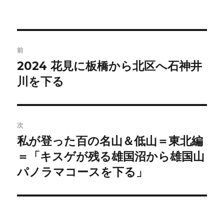
稿
稿
テ
者
日:
ゴ
リ
ー
投
前
稿
2024 花見に板橋から北区へ石神井
前
の
川を下る
ナ
投
ビ
稿:
ゲ
次
私が登った百の名山＆低山＝東北編
次
ー
の
＝「キスゲが残る雄国沼から雄国山
シ
投
パノラマコースを下る」
稿:
ョ
ン