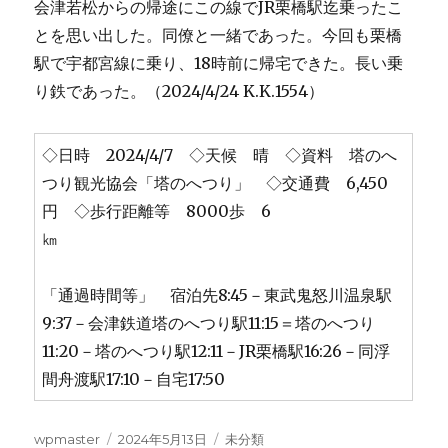
会津若松からの帰途にこの線でJR栗橋駅迄乗ったこ
とを思い出した。同僚と一緒であった。今回も栗橋
駅で宇都宮線に乗り、18時前に帰宅できた。長い乗
り鉄であった。（2024/4/24 K.K.1554）
◇日時 2024/4/7 ◇天候 晴 ◇資料 塔のへ
つり観光協会「塔のへつり」 ◇交通費 6,450
円 ◇歩行距離等 8000歩 6
㎞
「通過時間等」 宿泊先8:45－東武鬼怒川温泉駅
9:37－会津鉄道塔のへつり駅11:15＝塔のへつり
11:20－塔のへつり駅12:11－JR栗橋駅16:26－同浮
間舟渡駅17:10－自宅17:50
投
投
カ
wpmaster
2024年5月13日
未分類