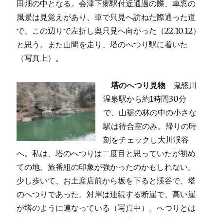
田畑の中となる。会津下郷駅付近通過の際、車窓の
風景は見覚えがあり、車で只見へ訪ねた際通った道
で、この辺りで左折し奥只見へ向かった（22.10.12）
と思う。また山間を走り、塔のへつり駅に着いた
（写真上）。
塔のへつり見物
鬼怒川
温泉駅から約1時間30分
で、山裾の林の中の小さな
駅は待合室のみ。帰りの時
刻をチェックし大川渓谷
へ。私は、塔のへつりは二度目と思っていたが初め
ての地。旅番組の印象が強かったのかもしれない。
少し歩いて、お土産店前から坂を下ると渓谷で、塔
のへつりであった。対岸は連続する断崖で、高い崖
が塔のように連なっている（写真中）。へつりとは