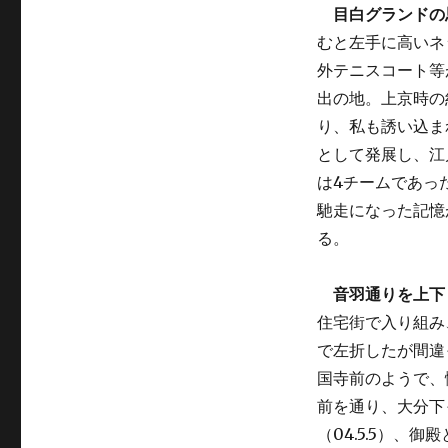
目白グランドの
むと左手に高いネ
外テニスコート等
出の地。上京時の
り、私も誘い込ま
として発展し、江
は4チームであっ
馳走になった記憶
る。
音羽通りを上下
住宅街で入り組み
で左折したが間違
国寺前のようで、
前を通り、大分下
（04.5.5）