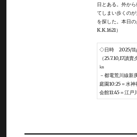
日とある。外から
てしまい歩くのが
を探した。本日の歩
K.K.1621）
◇日時 2025
（25.7.10,1
㎞ 「
－都電荒川線新庚申
庭園10:25＝水
会館11:45＝江戸