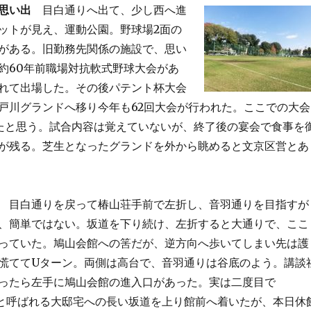
思い出
目白通りへ出て、少し西へ進
ットが見え、運動公園。野球場2面の
がある。旧勤務先関係の施設で、思い
約60年前職場対抗軟式野球大会があ
れて出場した。その後パテント杯大会
戸川グランドへ移り今年も62回大会が行われた。ここでの大会
たと思う。試合内容は覚えていないが、終了後の宴会で食事を
が残る。芝生となったグランドを外から眺めると文京区営とあ
目白通りを戻って椿山荘手前で左折し、音羽通りを目指すが
、簡単ではない。坂道を下り続け、左折すると大通りで、ここ
っていた。鳩山会館への筈だが、逆方向へ歩いてしまい先は護
慌ててUターン。両側は高台で、音羽通りは谷底のよう。講談
ったら左手に鳩山会館の進入口があった。実は二度目で
、御殿と呼ばれる大邸宅への長い坂道を上り館前へ着いたが、本日休