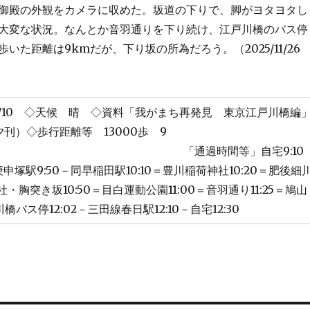
御殿の外観をカメラに収めた。坂道の下りで、脚がヨタヨタし
大変な状況。なんとか音羽通りを下り続け、江戸川橋のバス停
いた距離は9kmだが、下り坂の所為だろう。（2025/11/26
/11/10 ◇天候 晴 ◇資料「我がまち再発見 東京江戸川橋編
7讀賣夕刊）◇歩行距離等 13000歩 9
通過時間等」自宅9:10
塚駅9:50－同早稲田駅10:10＝豊川稲荷神社10:20＝肥後細
神社・胸突き坂10:50＝目白運動公園11:00＝音羽通り11:25＝鳩山
川橋バス停12:02－三田線春日駅12:10－自宅12:30