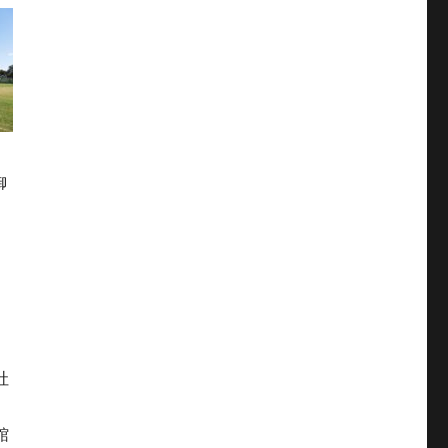
御
社
館