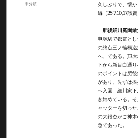
稿
カ
未分類
久しぶりで、懐か
日:
テ
編（25.7.10
ゴ
リ
ー
肥後細川庭園散
申塚駅で都電とし
の終点三ノ輪橋迄
へ、である。JR
下から新目白通り
のポイントは肥後
があり、先ずは挨
へ入園。細川家下
き始めている。そ
ャッターを切った
の大銀杏がご神木
急であった。