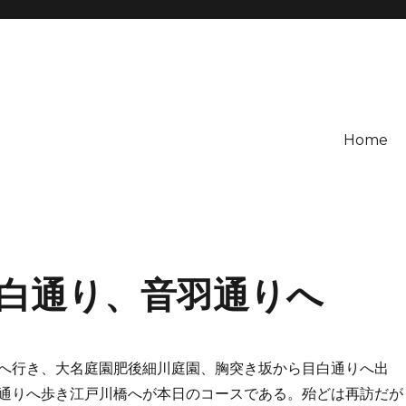
Home
白通り、音羽通りへ
へ行き、大名庭園肥後細川庭園、胸突き坂から目白通りへ出
通りへ歩き江戸川橋へが本日のコースである。殆どは再訪だが