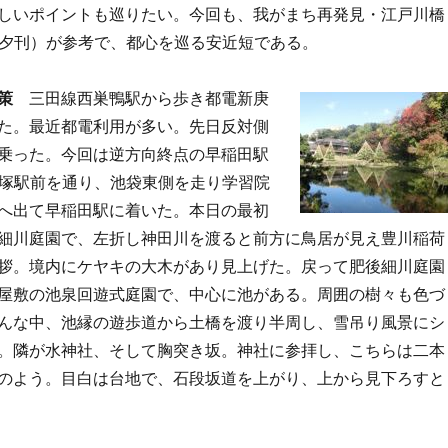
しいポイントも巡りたい。今回も、我がまち再発見・江戸川橋
,17讀賣夕刊）が参考で、都心を巡る安近短である。
策
三田線西巣鴨駅から歩き都電新庚
た。最近都電利用が多い。先日反対側
乗った。今回は逆方向終点の早稲田駅
大塚駅前を通り、池袋東側を走り学習院
へ出て早稲田駅に着いた。本日の最初
細川庭園で、左折し神田川を渡ると前方に鳥居が見え豊川稲荷
拶。境内にケヤキの大木があり見上げた。戻って肥後細川庭園
屋敷の池泉回遊式庭園で、中心に池がある。周囲の樹々も色づ
んな中、池縁の遊歩道から土橋を渡り半周し、雪吊り風景にシ
。隣が水神社、そして胸突き坂。神社に参拝し、こちらは二本
のよう。目白は台地で、石段坂道を上がり、上から見下ろすと