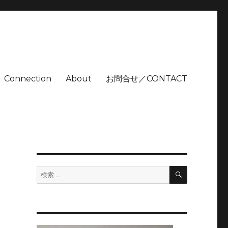
Connection
About
お問合せ／CONTACT
検
検
索
索: