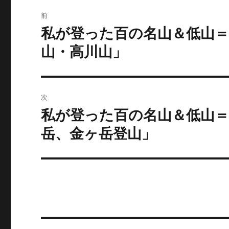
投
前
稿
私が登った百の名山＆低山＝
前
の
ナ
山・高川山」
投
ビ
稿:
ゲ
次
ー
私が登った百の名山＆低山
次
の
岳、金ヶ岳登山」
シ
投
ョ
稿:
ン