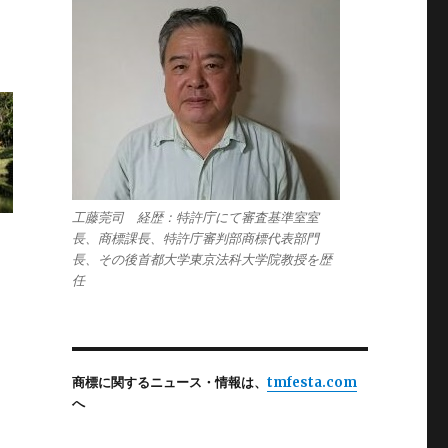
工藤莞司 経歴：特許庁にて審査基準室室
長、商標課長、特許庁審判部商標代表部門
長、その後首都大学東京法科大学院教授を歴
任
商標に関するニュース・情報は、
tmfesta.com
へ