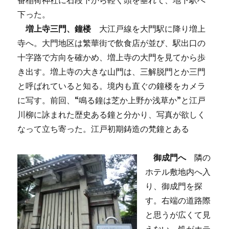
番稲荷神社に石段下から軽く頭を垂れて、地下駅へ
下った。
増上寺三門、鐘楼
大江戸線を大門駅に降り増上
寺へ。大門地区は繁華街で飲食店が並び、駅出口の
十字路で方向を確かめ、増上寺の大門を見てから歩
き出す。増上寺の大きな山門は、三解脱門とか三門
と呼ばれていると知る。境内も直ぐの鐘楼をカメラ
に写す。前回、“鳴る鐘は芝か上野か浅草か”と江戸
川柳に詠まれた歴史ある鐘と分かり、写真が欲しく
なって立ち寄った。江戸初期鋳造の梵鐘とある
御成門へ
隣の
ホテル敷地内へ入
り、御成門を探
す。右端の道路際
と思うが広くて見