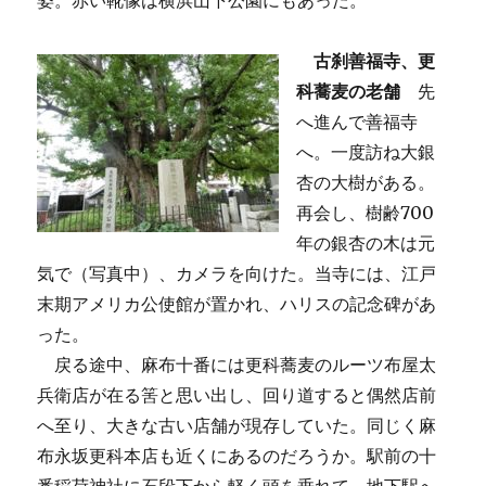
姿。赤い靴像は横浜山下公園にもあった。
古刹善福寺、更
科蕎麦の老舗
先
へ進んで善福寺
へ。一度訪ね大銀
杏の大樹がある。
再会し、樹齢700
年の銀杏の木は元
気で（写真中）、カメラを向けた。当寺には、江戸
末期アメリカ公使館が置かれ、ハリスの記念碑があ
った。
戻る途中、麻布十番には更科蕎麦のルーツ布屋太
兵衛店が在る筈と思い出し、回り道すると偶然店前
へ至り、大きな古い店舗が現存していた。同じく麻
布永坂更科本店も近くにあるのだろうか。駅前の十