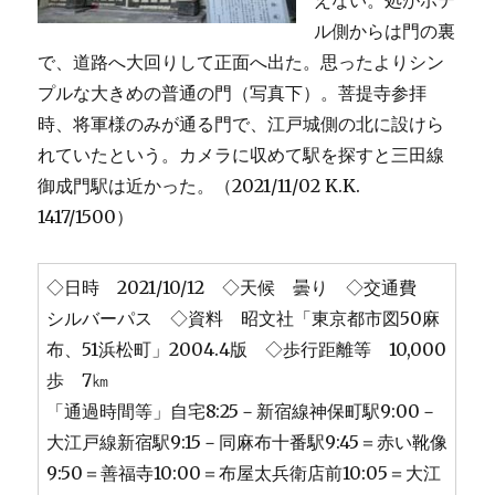
えない。処がホテ
ル側からは門の裏
で、道路へ大回りして正面へ出た。思ったよりシン
プルな大きめの普通の門（写真下）。菩提寺参拝
時、将軍様のみが通る門で、江戸城側の北に設けら
れていたという。カメラに収めて駅を探すと三田線
御成門駅は近かった。（2021/11/02 K.K.
1417/1500）
◇日時 2021/10/12 ◇天候 曇り ◇交通費
シルバーパス ◇資料 昭文社「東京都市図50麻
布、51浜松町」2004.4版 ◇歩行距離等 10,000
歩 7㎞
「通過時間等」自宅8:25－新宿線神保町駅9:00－
大江戸線新宿駅9:15－同麻布十番駅9:45＝赤い靴像
9:50＝善福寺10:00＝布屋太兵衛店前10:05＝大江