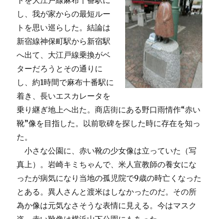
トを大江戸線麻布十番駅に
し、我が家からの最短ルー
トを思い巡らした。結論は
新宿線神保町駅から新宿駅
へ出て、大江戸線乗換がベ
ターだろうとその通りに
し、約1時間で麻布十番駅に
着き、長いエスカレータを
乗り継ぎ地上へ出た。商店街にある野口雨情作“赤い
靴”像を目指した。以前歌碑を探した時に存在を知っ
た。
小さな公園に、赤い靴の少女像は立っていた（写
真上）。岩崎キミちゃんで、米人宣教師の養女にな
ったが病気になり当地の孤児院で9歳の時亡くなった
とある。異人さんと渡米はしなかったのだ。その所
為か像は元気なさそうな表情に見える。今はマスク