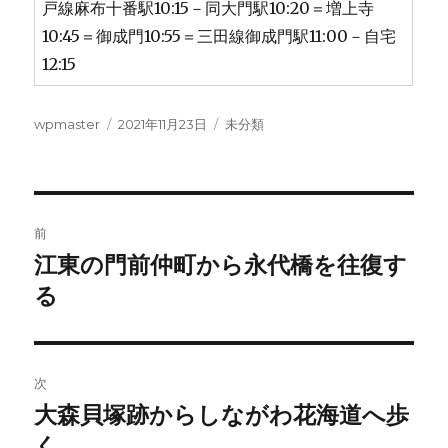
戸線麻布十番駅10:15－同大門駅10:20＝増上寺
10:45＝御成門10:55＝三田線御成門駅11:00－自宅
12:15
投
投
カ
wpmaster
2021年11月23日
未分類
稿
稿
テ
者
日:
ゴ
リ
ー
投
前
稿
江東の門前仲町から永代橋を往復す
前
の
る
ナ
投
ビ
稿:
ゲ
次
大森貝塚跡からしながわ花海道へ歩
次
ー
の
く