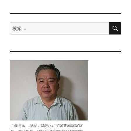
検
検
索
索:
工藤莞司 経歴：特許庁にて審査基準室室