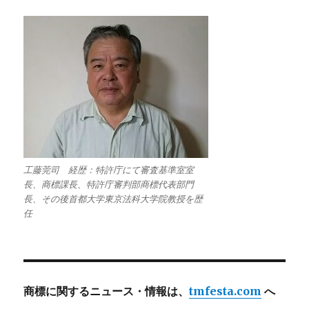
工藤莞司 経歴：特許庁にて審査基準室室
長、商標課長、特許庁審判部商標代表部門
長、その後首都大学東京法科大学院教授を歴
任
商標に関するニュース・情報は、
tmfesta.com
へ