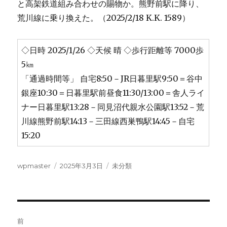
と高架鉄道組み合わせの賜物か。熊野前駅に降り、
荒川線に乗り換えた。（2025/2/18 K.K. 1589）
◇日時 2025/1/26 ◇天候 晴 ◇歩行距離等 7000歩
5㎞
「通過時間等」 自宅8:50－JR日暮里駅9:50＝谷中
銀座10:30＝日暮里駅前昼食11:30/13:00＝舎人ライ
ナー日暮里駅13:28－同見沼代親水公園駅13:52－荒
川線熊野前駅14:13－三田線西巣鴨駅14:45－自宅
15:20
投
投
カ
wpmaster
2025年3月3日
未分類
稿
稿
テ
者
日:
ゴ
リ
ー
投
前