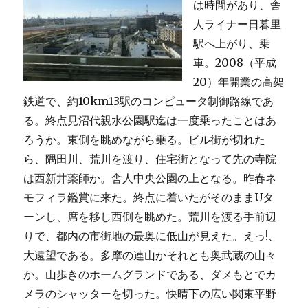
は時間があり、舎
人ライナー日暮里
駅へ上がり、乗
車。2008（平成
20）年開業の高架
鉄道で、約10km13駅のコンピュータ制御路線であ
る。終点見沼代親水公園駅迄は一度乗ったことはあ
ろうか。東側を眺めながら乗る。ビル街が切れた
ら、隅田川、荒川を渡り、住宅街となって先の寺院
は西新井薬師か。舎人中央公園の上となる。昨春ネ
モフィラ鑑賞に来た。終点に着いたがそのままUタ
ーンし、席を移し西側を眺めた。荒川を渡る手前辺
りで、都内の市街地の最奥に低山が見えた。えっ!、
大遠望である。多摩の連山かそれとも奥武蔵の山々
か。山歩きのホームグランドである、ダメもとでカ
メラのシャッターを切った。快晴下の広い関東平野