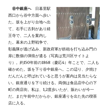
谷中銀座へ
日暮里駅
西口から谷中方面へ歩い
た。坂を上がり台地へ出
て、右手に古刹があり経
王寺で、二人を案内し
た。幕末の上野戦争で、
彰義隊が逃げ込み、新政府軍が鉄砲を打ち込み門の
扉に数個の弾痕が遺る（写真は荒川区サイトよ
り）。約150年前の1868（慶応4）年ことで、二人も
確かめた。坂を下り谷中銀座へ。この辺り、夕焼け
だんだんと呼ばれていると思うが案内は見当たらな
い。銀座通りを下り続ける。両側は食品店中心の下
町の商店街。私は、1,2度歩いたが、賑わいが今一
だ。まだ午前中だからか。銀座通りを出た先の喫茶
店に入る。