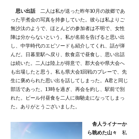
思い出話
二人は私が送った昨年10月の故郷であ
った芋煮会の写真を持参していた。彼らは私よりご
無沙汰のようで、ほとんどの参加者は不明で、女性
陣は分からないという。私が名前を告げると思い出
し、中学時代のエピソードも紹介してくれ、話が弾
んだ。日暮里駅へ戻り、飲食店で昼食し、思い出話
は続いた。二人は陸上が得意で、郡大会や県大会へ
も出場したと思う。私も県大会1回戦のプレーで、先
生に褒められた思い出を話してしまった。A君と同じ
部活であった。13時を過ぎ、再会を約し、駅前で別
れた。ビール付昼食を二人に御馳走になってしまっ
た。ありがとうございました。
舎人ライナーか
ら眺めた山々
私