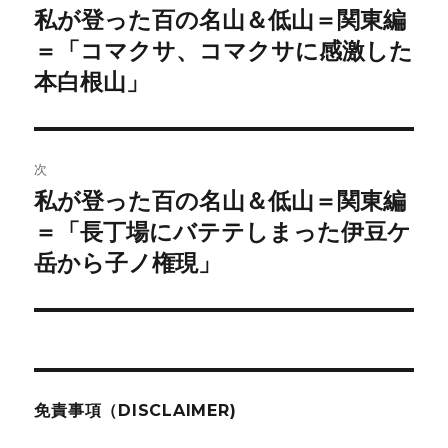
稿
私が登った百の名山＆低山＝関東編
前
の
＝「コマクサ、コマクサに感激した
ナ
投
本白根山」
ビ
稿:
ゲ
次
ー
私が登った百の名山＆低山＝関東編
次
シ
の
＝「長丁場にバテテしまった伊豆ケ
投
ョ
岳から子ノ権現」
稿:
ン
免責事項（DISCLAIMER)