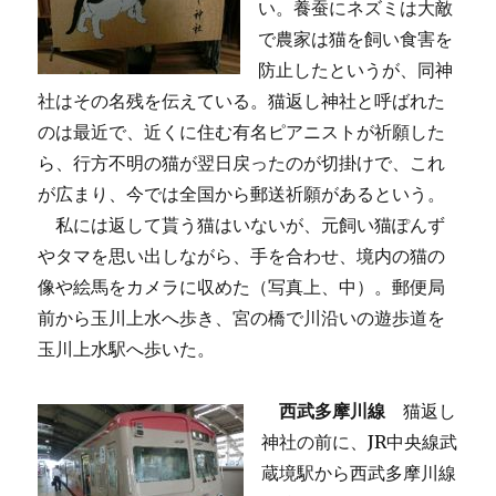
い。養蚕にネズミは大敵
で農家は猫を飼い食害を
防止したというが、同神
社はその名残を伝えている。猫返し神社と呼ばれた
のは最近で、近くに住む有名ピアニストが祈願した
ら、行方不明の猫が翌日戻ったのが切掛けで、これ
が広まり、今では全国から郵送祈願があるという。
私には返して貰う猫はいないが、元飼い猫ぽんず
やタマを思い出しながら、手を合わせ、境内の猫の
像や絵馬をカメラに収めた（写真上、中）。郵便局
前から玉川上水へ歩き、宮の橋で川沿いの遊歩道を
玉川上水駅へ歩いた。
西武多摩川線
猫返し
神社の前に、JR中央線武
蔵境駅から西武多摩川線