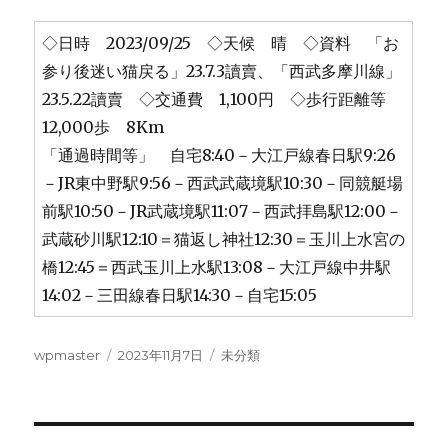
◇日時 2023/09/25 ◇天候 晴 ◇資料 「お
参り後迷い猫戻る」23.7.3讀賣、「西武多摩川線」
23.5.22讀賣 ◇交通費 1,100円 ◇歩行距離等
12,000歩 8Km
「通過時間等」 自宅8:40－大江戸線春日駅9:26
－JR東中野駅9:56－西武武蔵境駅10:30－同競艇場
前駅10:50－JR武蔵境駅11:07－西武拝島駅12:00－
武蔵砂川駅12:10＝猫返し神社12:30＝玉川上水宮の
橋12:45＝西武玉川上水駅13:08－大江戸線中井駅
14:02－三田線春日駅14:30－自宅15:05
投
投
カ
wpmaster
2023年11月7日
未分類
稿
稿
テ
者
日:
ゴ
リ
ー
投