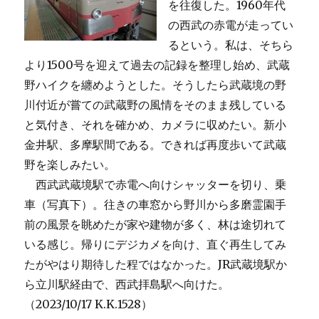
を往復した。1960年代
の西武の赤電が走ってい
るという。私は、そちら
より1500号を迎えて過去の記録を整理し始め、武蔵
野ハイクを纏めようとした。そうしたら武蔵境の野
川付近が嘗ての武蔵野の風情をそのまま残している
と気付き、それを確かめ、カメラに収めたい。新小
金井駅、多摩駅間である。できれば再度歩いて武蔵
野を楽しみたい。
西武武蔵境駅で赤電へ向けシャッターを切り、乗
車（写真下）。往きの車窓から野川から多磨霊園手
前の風景を眺めたが家や建物が多く、林は途切れて
いる感じ。帰りにデジカメを向け、直ぐ再生してみ
たがやはり期待した程ではなかった。JR武蔵境駅か
ら立川駅経由で、西武拝島駅へ向けた。
（2023/10/17 K.K.1528）