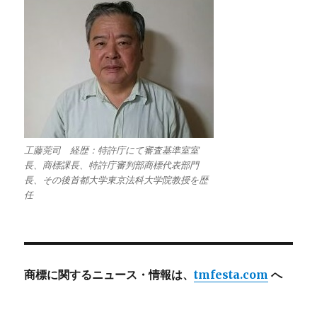
工藤莞司 経歴：特許庁にて審査基準室室
長、商標課長、特許庁審判部商標代表部門
長、その後首都大学東京法科大学院教授を歴
任
商標に関するニュース・情報は、
tmfesta.com
へ