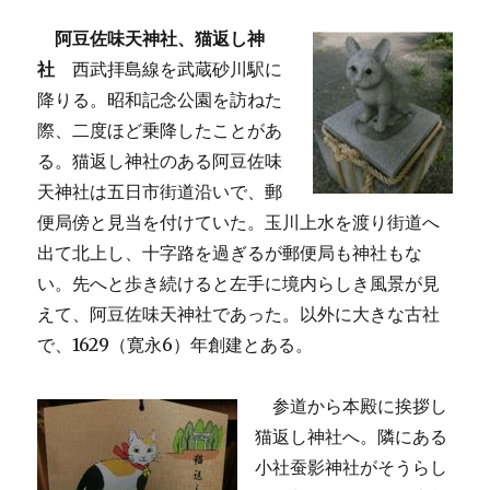
阿豆佐味天神社、猫返し神
社
西武拝島線を武蔵砂川駅に
降りる。昭和記念公園を訪ねた
際、二度ほど乗降したことがあ
る。猫返し神社のある阿豆佐味
天神社は五日市街道沿いで、郵
便局傍と見当を付けていた。玉川上水を渡り街道へ
出て北上し、十字路を過ぎるが郵便局も神社もな
い。先へと歩き続けると左手に境内らしき風景が見
えて、阿豆佐味天神社であった。以外に大きな古社
で、1629（寛永6）年創建とある。
参道から本殿に挨拶し
猫返し神社へ。隣にある
小社蚕影神社がそうらし