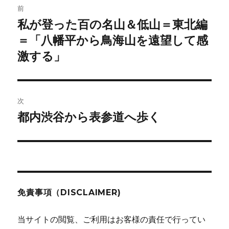
前
稿
私が登った百の名山＆低山＝東北編
前
の
＝「八幡平から鳥海山を遠望して感
ナ
投
激する」
ビ
稿:
ゲ
次
ー
都内渋谷から表参道へ歩く
次
シ
の
投
ョ
稿:
ン
免責事項（DISCLAIMER)
当サイトの閲覧、ご利用はお客様の責任で行ってい