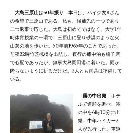
大島三原山は50年振り
本日は、ハイク友Kさん
の希望で三原山である。私も、候補先の一つであり
二つ返事で応じた。大島は初めてではなく、大学1年
時体育授業の一環で、三原山に登り砂漠のような火
山灰の地を歩いた。50年前1965年のことであった。
前夜22時竹芝桟橋を出航し、夜行の船中泊も椅子席
で心配であったが、無事大島岡田港に着いた。雨が
降らないように祈るだけだ。2人とも雨具は準備して
いる。
霧の中出発
ホテ
ルで道順を調べ、霧
の中を6時30分に出
発。中年ハイカー2
人が先行した。車道