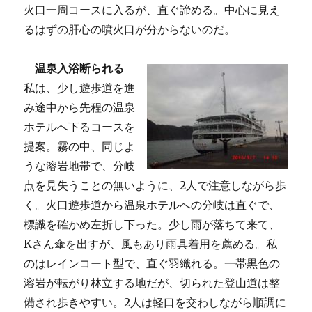
火口一周コースに入るが、直ぐ諦める。中心に見え
るはずの肝心の噴火口が分からないのだ。
温泉入浴断られる
私は、少し遊歩道を進
み途中から先程の温泉
ホテルへ下るコースを
提案。霧の中、同じよ
うな溶岩地帯で、分岐
点を見失うことの無いように、2人で注意しながら歩
く。火口遊歩道から温泉ホテルへの分岐は直ぐで、
標識を確かめ左折し下った。少し雨が落ちて来て、
Kさん傘を出すが、風もあり雨具着用を薦める。私
のはレインコート型で、直ぐ羽織れる。一帯黒色の
溶岩が転がり林立する地だが、切られた登山道は整
備され歩きやすい。2人は軽口を交わしながら順調に