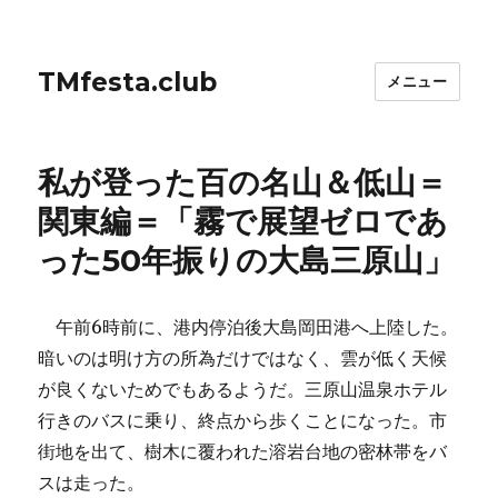
TMfesta.club
メニュー
私が登った百の名山＆低山＝
関東編＝「霧で展望ゼロであ
った50年振りの大島三原山」
午前6時前に、港内停泊後大島岡田港へ上陸した。
暗いのは明け方の所為だけではなく、雲が低く天候
が良くないためでもあるようだ。三原山温泉ホテル
行きのバスに乗り、終点から歩くことになった。市
街地を出て、樹木に覆われた溶岩台地の密林帯をバ
スは走った。