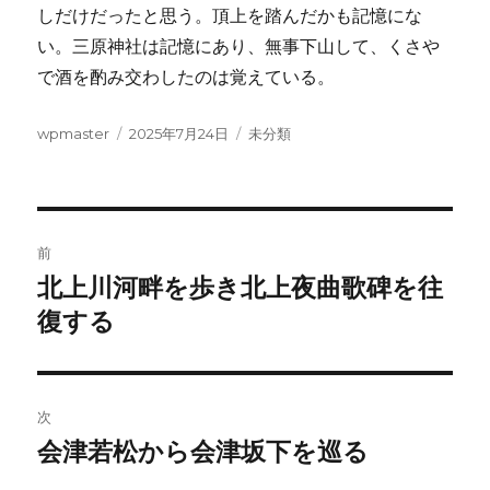
しだけだったと思う。頂上を踏んだかも記憶にな
い。三原神社は記憶にあり、無事下山して、くさや
で酒を酌み交わしたのは覚えている。
投
投
カ
wpmaster
2025年7月24日
未分類
稿
稿
テ
者
日:
ゴ
リ
ー
投
前
稿
北上川河畔を歩き北上夜曲歌碑を往
前
の
復する
ナ
投
ビ
稿:
ゲ
次
会津若松から会津坂下を巡る
次
ー
の