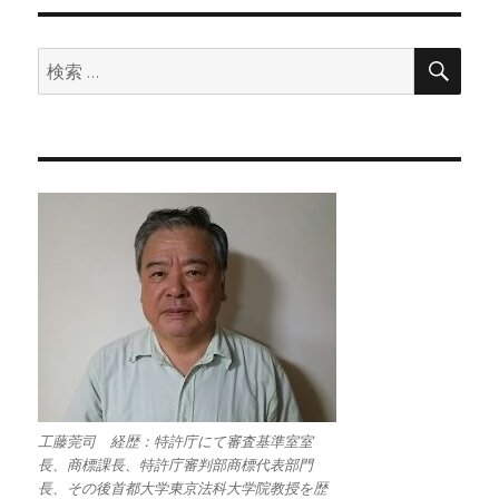
検
検
索
索:
工藤莞司 経歴：特許庁にて審査基準室室
長、商標課長、特許庁審判部商標代表部門
長、その後首都大学東京法科大学院教授を歴