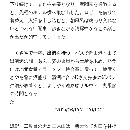
下り続けて、また樹林帯となり、躑躅園を通過する
と、先程のホテル横へ飛び出した。ロビーを借りて
着替え、入浴を申し込むと、朝風呂は終わり入れな
いとつれない返事。歩きながら清掃中かなとの話し
が出だが的中してしまった。
くさやで一杯、出港を待つ
バスで岡田港へ出て
出港迄の間、あんこ姿の店員から土産を求め、昼食
には地元食堂でラーメン。待合室に戻って、地産く
さやを肴に酒盛り。清酒に合いKさん持参の紙パッ
ク酒が底着くと、ようやく連絡船サルヴィア丸乗船
の時間となっ
た。
（2015/03/16,7 70/100）
追記
二度目の大島三原山は、悪天候で火口を往復