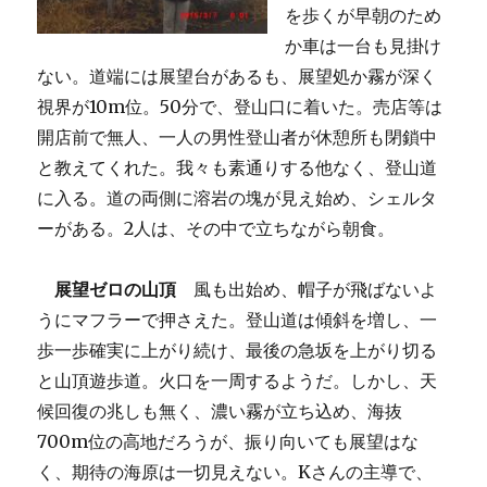
を歩くが早朝のため
か車は一台も見掛け
ない。道端には展望台があるも、展望処か霧が深く
視界が10m位。50分で、登山口に着いた。売店等は
開店前で無人、一人の男性登山者が休憩所も閉鎖中
と教えてくれた。我々も素通りする他なく、登山道
に入る。道の両側に溶岩の塊が見え始め、シェルタ
ーがある。2人は、その中で立ちながら朝食。
展望ゼロの山頂
風も出始め、帽子が飛ばないよ
うにマフラーで押さえた。登山道は傾斜を増し、一
歩一歩確実に上がり続け、最後の急坂を上がり切る
と山頂遊歩道。火口を一周するようだ。しかし、天
候回復の兆しも無く、濃い霧が立ち込め、海抜
700m位の高地だろうが、振り向いても展望はな
く、期待の海原は一切見えない。Kさんの主導で、