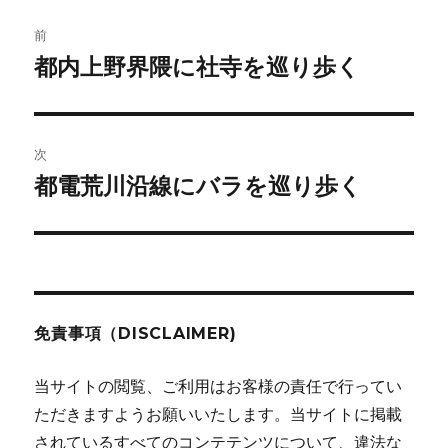
ー
投
前
稿
都内上野界隈に社寺を巡り歩く
前
の
ナ
投
ビ
稿:
次
ゲ
都電荒川沿線にバラを巡り歩く
次
の
ー
投
シ
稿:
ョ
免責事項（DISCLAIMER)
ン
当サイトの閲覧、ご利用はお客様の責任で行ってい
ただきますようお願いいたします。当サイトに掲載
されているすべてのコンテテンツについて、違法な