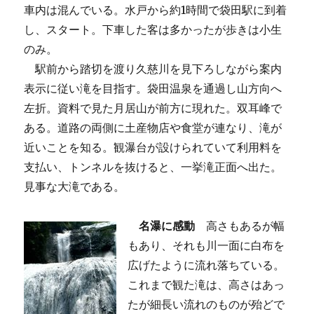
車内は混んでいる。水戸から約1時間で袋田駅に到着
し、スタート。下車した客は多かったが歩きは小生
のみ。
駅前から踏切を渡り久慈川を見下ろしながら案内
表示に従い滝を目指す。袋田温泉を通過し山方向へ
左折。資料で見た月居山が前方に現れた。双耳峰で
ある。道路の両側に土産物店や食堂が連なり、滝が
近いことを知る。観瀑台が設けられていて利用料を
支払い、トンネルを抜けると、一挙滝正面へ出た。
見事な大滝である。
名瀑に感動
高さもあるが幅
もあり、それも川一面に白布を
広げたように流れ落ちている。
これまで観た滝は、高さはあっ
たが細長い流れのものが殆どで