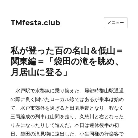
TMfesta.club
メニュー
私が登った百の名山＆低山＝
関東編＝「袋田の滝を眺め、
月居山に登る」
水戸駅で水郡線に乗り換えた。帰郷時郡山駅通過
の際に良く聞いたローカル線ではあるが乗車は始め
て。水戸市郊外を過ぎると田園地帯となり、程なく
三両編成の列車は山間を走り、久慈川と右となった
り左になったりして進んだ。本日は連休後半の初
日、袋田の滝見物に遠出した。小生同様の行楽客で