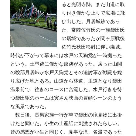
ると光明寺跡。また山道に取
り付き僅かな上りで広場に飛
び出した。月居城跡であっ
た。常陸佐竹氏の一族袋田氏
の居城であったが関ヶ原戦後
佐竹氏秋田移封に伴い廃城。
時代が下がって幕末には水戸の天狗党が一時拠った
という。土塁跡に僅かな痕跡があった。戻った山間
の鞍部月居峠が水戸天狗党とその追討軍が戦闘を繰
り広げた地とある。山道から林道、里道となり袋田
温泉前で、往きのコースに合流した。水戸行きを待
つ袋田駅のホームは寅さん映画の冒頭シーンのよう
な風景であった。
数日後、長男家族一行が車で袋田の滝見物に出掛
けたと聞いた。小生の土産話に刺激されたらしい。
皆の感想が小生と同じく、見事な滝、名瀑であった