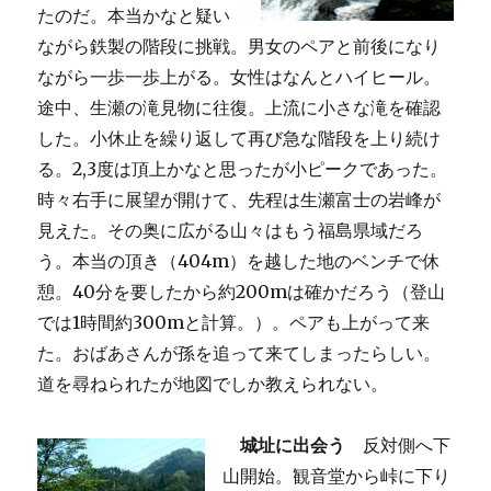
たのだ。本当かなと疑い
ながら鉄製の階段に挑戦。男女のペアと前後になり
ながら一歩一歩上がる。女性はなんとハイヒール。
途中、生瀬の滝見物に往復。上流に小さな滝を確認
した。小休止を繰り返して再び急な階段を上り続け
る。2,3度は頂上かなと思ったが小ピークであった。
時々右手に展望が開けて、先程は生瀬富士の岩峰が
見えた。その奥に広がる山々はもう福島県域だろ
う。本当の頂き（404m）を越した地のベンチで休
憩。40分を要したから約200mは確かだろう（登山
では1時間約300mと計算。）。ペアも上がって来
た。おばあさんが孫を追って来てしまったらしい。
道を尋ねられたが地図でしか教えられない。
城址に出会う
反対側へ下
山開始。観音堂から峠に下り