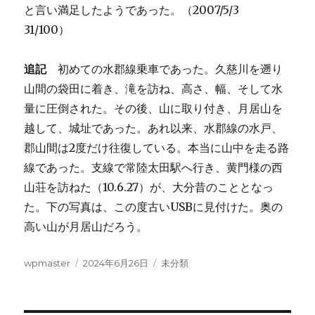
と言い満足したようであった。（2007/5/3
31/100）
追記
初めての水郡線乗車であった。久慈川を遡り
山間の袋田に着き、滝を訪ね、高さ、幅、そして水
量に圧倒された。その後、山に取り付き、月居山を
越して、城址であった。あれ以来、水郡線の水戸、
郡山間は2度だけ往復している。本当に山中を走る路
線であった。支線で常陸太田駅へ行き、黄門様の西
山荘を訪ねた（10.6.27）が、大分昔のこととなっ
た。下の写真は、この度古いUSBに見付けた。奥の
高い山が月居山だろう。
投
投
カ
wpmaster
2024年6月26日
未分類
稿
稿
テ
者
日:
ゴ
リ