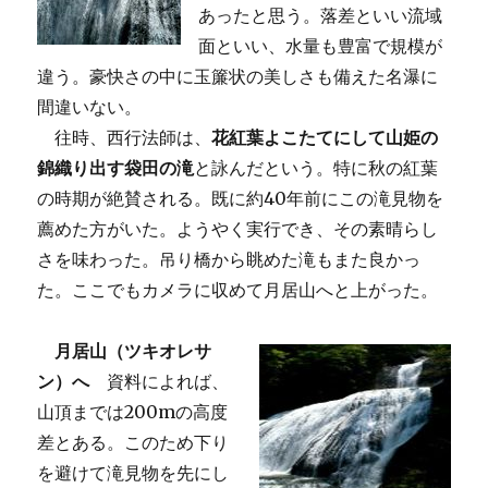
あったと思う。落差といい流域
面といい、水量も豊富で規模が
違う。豪快さの中に玉簾状の美しさも備えた名瀑に
間違いない。
往時、西行法師は、
花紅葉よこたてにして山姫の
錦織り出す袋田の滝
と詠んだという。特に秋の紅葉
の時期が絶賛される。既に約40年前にこの滝見物を
薦めた方がいた。ようやく実行でき、その素晴らし
さを味わった。吊り橋から眺めた滝もまた良かっ
た。ここでもカメラに収めて月居山へと上がった。
月居山（ツキオレサ
ン）へ
資料によれば、
山頂までは200mの高度
差とある。このため下り
を避けて滝見物を先にし