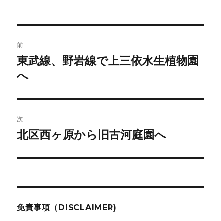
稿
稿
テ
者
日:
ゴ
リ
ー
投
前
稿
東武線、野岩線で上三依水生植物園
前
の
へ
ナ
投
ビ
稿:
ゲ
次
北区西ヶ原から旧古河庭園へ
次
ー
の
シ
投
稿:
ョ
ン
免責事項（DISCLAIMER)