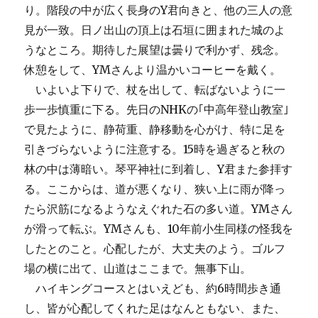
り。階段の中が広く長身のY君向きと、他の三人の意
見が一致。日ノ出山の頂上は石垣に囲まれた城のよ
うなところ。期待した展望は曇りで利かず、残念。
休憩をして、YМさんより温かいコーヒーを戴く。
いよいよ下りで、杖を出して、転ばないように一
歩一歩慎重に下る。先日のNHKの｢中高年登山教室｣
で見たように、静荷重、静移動を心がけ、特に足を
引きづらないように注意する。15時を過ぎると秋の
林の中は薄暗い。琴平神社に到着し、Y君また参拝す
る。ここからは、道が悪くなり、狭い上に雨が降っ
たら沢筋になるようなえぐれた石の多い道。YМさん
が滑って転ぶ。YМさんも、10年前小生同様の怪我を
したとのこと。心配したが、大丈夫のよう。ゴルフ
場の横に出て、山道はここまで。無事下山。
ハイキングコースとはいえども、約6時間歩き通
し、皆が心配してくれた足はなんともない、また、