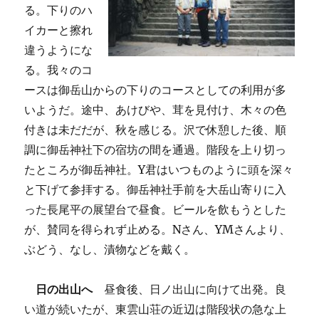
る。下りのハ
イカーと擦れ
違うようにな
る。我々のコ
ースは御岳山からの下りのコースとしての利用が多
いようだ。途中、あけびや、茸を見付け、木々の色
付きは未だだが、秋を感じる。沢で休憩した後、順
調に御岳神社下の宿坊の間を通過。階段を上り切っ
たところが御岳神社。Y君はいつものように頭を深々
と下げて参拝する。御岳神社手前を大岳山寄りに入
った長尾平の展望台で昼食。ビールを飲もうとした
が、賛同を得られず止める。Nさん、YМさんより、
ぶどう、なし、漬物などを戴く。
日の出山へ
昼食後、日ノ出山に向けて出発。良
い道が続いたが、東雲山荘の近辺は階段状の急な上