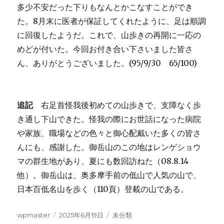
多少不安だった下りもなんとかこなすことができ
た。8月末に医者が保証してくれたように、足は順調
に回復したようだ。これで、山歩きの再開に一応の
めどが付いた。今回お付き合い下さいました皆さ
ん、ありがとうございました。(95/9/30 65/100)
追記
右足首怪我後初めての山歩きで、支障なく歩
き通し下山できた。怪我の際にお世話になった病院
や家族、職場などの色々と御心配戴いた多くの皆さ
んにも、感謝した。御岳山のこの地はレンゲショウ
マの群生地があり、夏にも数回訪ねた（08.8.14
他）。御岳山は、奥多摩手前の低山で人気の山で、
日本百低名山を歩く（110頁）登載の山である。
投
投
カ
wpmaster
2025年6月19日
未分類