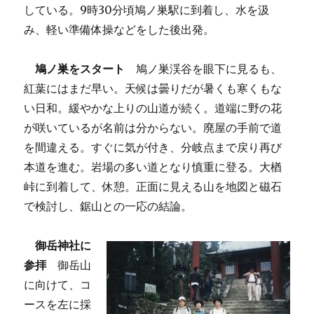
している。9時30分頃鳩ノ巣駅に到着し、水を汲
み、軽い準備体操などをした後出発。
鳩ノ巣をスタート
鳩ノ巣渓谷を眼下に見るも、
紅葉にはまだ早い。天候は曇りだが暑くも寒くもな
い日和。緩やかな上りの山道が続く。道端に野の花
が咲いているが名前は分からない。廃屋の手前で道
を間違える。すぐに気が付き、分岐点まで戻り再び
本道を進む。岩場の多い道となり慎重に登る。大楢
峠に到着して、休憩。正面に見える山を地図と磁石
で検討し、鋸山との一応の結論。
御岳神社に
参拝
御岳山
に向けて、コ
ースを左に採