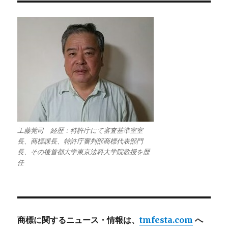
工藤莞司 経歴：特許庁にて審査基準室室
長、商標課長、特許庁審判部商標代表部門
長、その後首都大学東京法科大学院教授を歴
任
商標に関するニュース・情報は、
tmfesta.com
へ