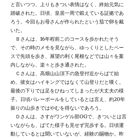
と言いつつ、上りもきつい表情はなく、終始元気に
踏破された。日頃、皇居一周で鍛えている証拠であ
ろう。今回もお母さんが作られたという茄で卵を戴
いた。
Ｂさんは、16年程前このコースを歩かれたそう
で、その時のメモを見ながら、ゆっくりとしたペー
スで先頭を歩き、展望の利く尾根などでは山々を案
内しながら、楽々と歩き通された。
Ｃさんは、高畑山山頂下の急登付近からばて始
め、彼女はハイキングではなくて山登りだと嘆く。
最後の下りでは足をひねってしまったが大丈夫の様
子。日頃バレーボールをしているとは言え、約20年
振りの山歩きではやむを得ないであろう。
Ｄさんは、さすがワンゲル部OGで、きついとは言
いながらも、ばてた様子も見せず完歩する。日頃運
動しているとは聞いていないが、経験の賜物か。昨