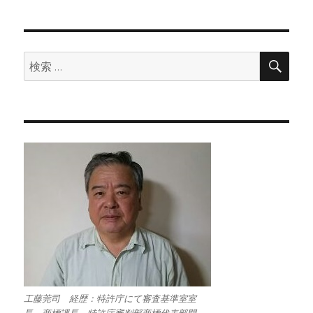
検
検
索
索:
工藤莞司 経歴：特許庁にて審査基準室室