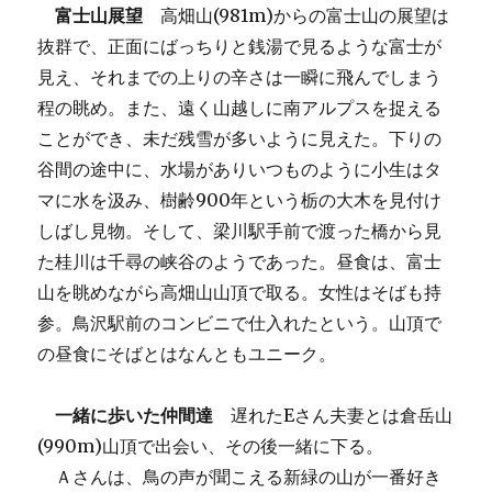
富士山展望
高畑山(981m)からの富士山の展望は
抜群で、正面にばっちりと銭湯で見るような富士が
見え、それまでの上りの辛さは一瞬に飛んでしまう
程の眺め。また、遠く山越しに南アルプスを捉える
ことができ、未だ残雪が多いように見えた。下りの
谷間の途中に、水場がありいつものように小生はタ
マに水を汲み、樹齢900年という栃の大木を見付け
しばし見物。そして、梁川駅手前で渡った橋から見
た桂川は千尋の峡谷のようであった。昼食は、富士
山を眺めながら高畑山山頂で取る。女性はそばも持
参。鳥沢駅前のコンビニで仕入れたという。山頂で
の昼食にそばとはなんともユニーク。
一緒に歩いた仲間達
遅れたEさん夫妻とは倉岳山
(990m)山頂で出会い、その後一緒に下る。
Ａさんは、鳥の声が聞こえる新緑の山が一番好き