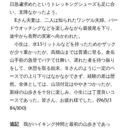
日急遽求めたというトレッキングシューズも足に合
い、支障なかったよう。
Eさん夫妻は、二人は知られたワンゲル夫婦。バー
ドウオッチングなどを楽しみながら最後尾を下り、
途中から長野の実家へ向かわれた。
小生は、水1.5リットルなどを持ったためかザック
が少々重かったが、高畑山までは普通に登る。倉岳
山手前の急登でバテて仕舞い、遅れた者を待つ振り
をして、休憩を取る始末。Ｂさんのように一定のペ
ースでの上り下りはなかなかできず、経験の差は歴
然。全体としては、山頂付近はややきつかったが、
新緑の山歩きを十分に楽しみ、小生には丁度良いコ
ースであった。皆さん、お疲れ様でした。(96/5/3
84/100)
追記
我がハイキング仲間と最初の山歩きであっ