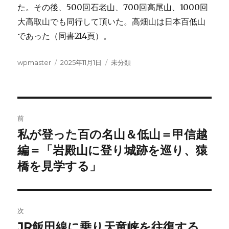
た。その後、500回石老山、700回高尾山、1000回
大高取山でも同行して頂いた。高畑山は日本百低山
であった（同書214頁）。
投
投
カ
wpmaster
2025年11月1日
未分類
稿
稿
テ
者
日:
ゴ
リ
ー
投
前
稿
私が登った百の名山＆低山＝甲信越
前
の
編＝「岩殿山に登り城跡を巡り、猿
ナ
投
橋を見学する」
ビ
稿:
ゲ
次
ー
JR飯田線に乗り天竜峡を往復する
次