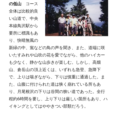
の低山
コース
全体は比較的良
い山道で、中央
本線鳥沢駅から
要所に標識もあ
り、快晴無風の
新緑の中、鴬などの鳥の声を聞き、また、道端に咲
いたすみれや山吹の花を愛でながら、他のハイカー
も少なく、静かな山歩きが楽しむ。しかし、高畑
山、倉岳山の頂上近くは、いずれも急登、急降下
で、上りは喘ぎながら、下りは慎重に通過した。ま
た、山腹に付けられた道は狭く崩れている所もあ
り、月尾根沢の下りは谷間の狭い道であった。全行
程約6時間を要し、上り下りは厳しい箇所もあり、ハ
イキングとしてはややきつい部類だろう。