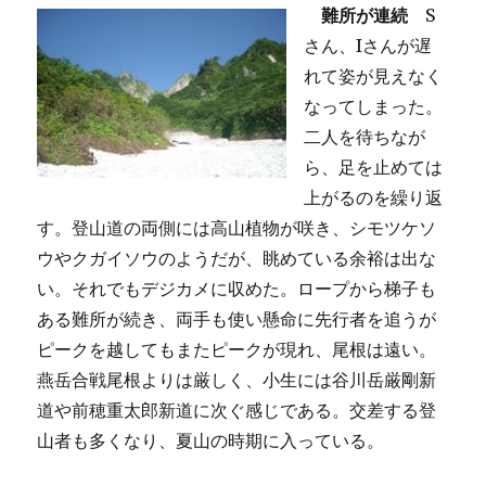
難所が連続
S
さん、Iさんが遅
れて姿が見えなく
なってしまった。
二人を待ちなが
ら、足を止めては
上がるのを繰り返
す。登山道の両側には高山植物が咲き、シモツケソ
ウやクガイソウのようだが、眺めている余裕は出な
い。それでもデジカメに収めた。ロープから梯子も
ある難所が続き、両手も使い懸命に先行者を追うが
ピークを越してもまたピークが現れ、尾根は遠い。
燕岳合戦尾根よりは厳しく、小生には谷川岳厳剛新
道や前穂重太郎新道に次ぐ感じである。交差する登
山者も多くなり、夏山の時期に入っている。