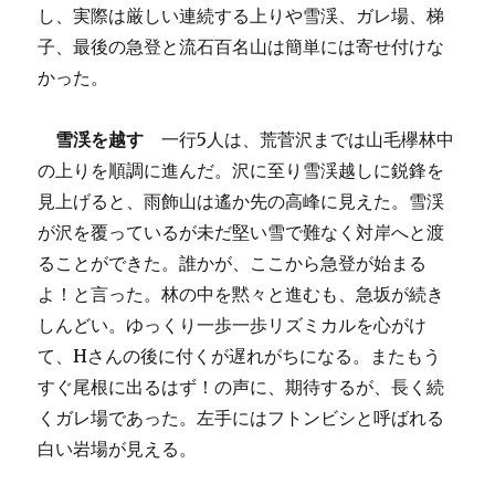
し、実際は厳しい連続する上りや雪渓、ガレ場、梯
子、最後の急登と流石百名山は簡単には寄せ付けな
かった。
雪渓を越す
一行5人は、荒菅沢までは山毛欅林中
の上りを順調に進んだ。沢に至り雪渓越しに鋭鋒を
見上げると、雨飾山は遙か先の高峰に見えた。雪渓
が沢を覆っているが未だ堅い雪で難なく対岸へと渡
ることができた。誰かが、ここから急登が始まる
よ！と言った。林の中を黙々と進むも、急坂が続き
しんどい。ゆっくり一歩一歩リズミカルを心がけ
て、Hさんの後に付くが遅れがちになる。またもう
すぐ尾根に出るはず！の声に、期待するが、長く続
くガレ場であった。左手にはフトンビシと呼ばれる
白い岩場が見える。