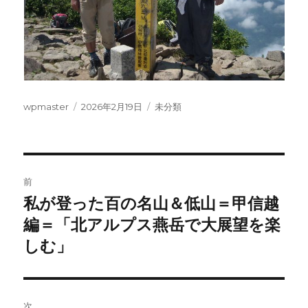
投
投
カ
wpmaster
2026年2月19日
未分類
稿
稿
テ
者
日:
ゴ
リ
ー
投
前
稿
私が登った百の名山＆低山＝甲信越
前
の
編＝「北アルプス燕岳で大展望を楽
ナ
投
しむ」
ビ
稿:
ゲ
次