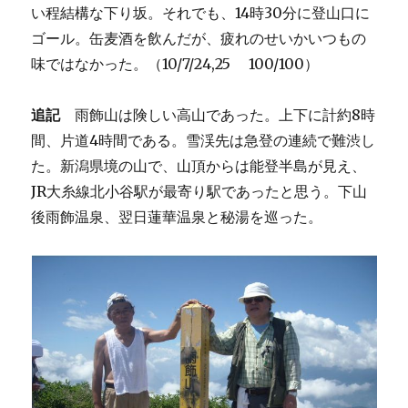
い程結構な下り坂。それでも、14時30分に登山口に
ゴール。缶麦酒を飲んだが、疲れのせいかいつもの
味ではなかった。（10/7/24,25 100/100）
追記
雨飾山は険しい高山であった。上下に計約8時
間、片道4時間である。雪渓先は急登の連続で難渋し
た。新潟県境の山で、山頂からは能登半島が見え、
JR大糸線北小谷駅が最寄り駅であったと思う。下山
後雨飾温泉、翌日蓮華温泉と秘湯を巡った。