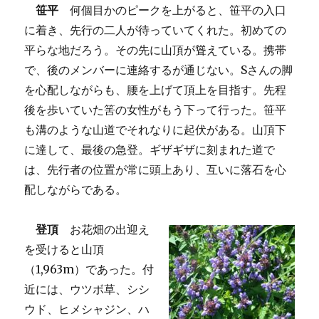
笹平
何個目かのピークを上がると、笹平の入口
に着き、先行の二人が待っていてくれた。初めての
平らな地だろう。その先に山頂が聳えている。携帯
で、後のメンバーに連絡するが通じない。Sさんの脚
を心配しながらも、腰を上げて頂上を目指す。先程
後を歩いていた筈の女性がもう下って行った。笹平
も溝のような山道でそれなりに起伏がある。山頂下
に達して、最後の急登。ギザギザに刻まれた道で
は、先行者の位置が常に頭上あり、互いに落石を心
配しながらである。
登頂
お花畑の出迎え
を受けると山頂
（1,963m）であった。付
近には、ウツボ草、シシ
ウド、ヒメシャジン、ハ