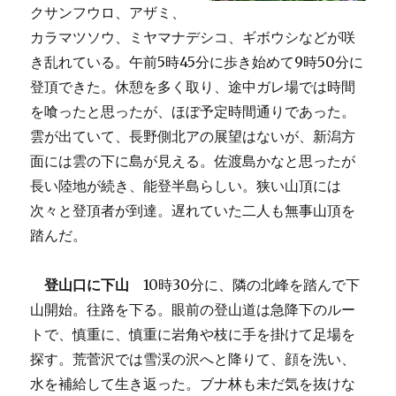
クサンフウロ、アザミ、
カラマツソウ、ミヤマナデシコ、ギボウシなどが咲
き乱れている。午前5時45分に歩き始めて9時50分に
登頂できた。休憩を多く取り、途中ガレ場では時間
を喰ったと思ったが、ほぼ予定時間通りであった。
雲が出ていて、長野側北アの展望はないが、新潟方
面には雲の下に島が見える。佐渡島かなと思ったが
長い陸地が続き、能登半島らしい。狭い山頂には
次々と登頂者が到達。遅れていた二人も無事山頂を
踏んだ。
登山口に下山
10時30分に、隣の北峰を踏んで下
山開始。往路を下る。眼前の登山道は急降下のルー
トで、慎重に、慎重に岩角や枝に手を掛けて足場を
探す。荒菅沢では雪渓の沢へと降りて、顔を洗い、
水を補給して生き返った。ブナ林も未だ気を抜けな