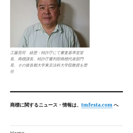
工藤莞司 経歴：特許庁にて審査基準室室
長、商標課長、特許庁審判部商標代表部門
長、その後首都大学東京法科大学院教授を歴
任
商標に関するニュース・情報は、
tmfesta.com
へ