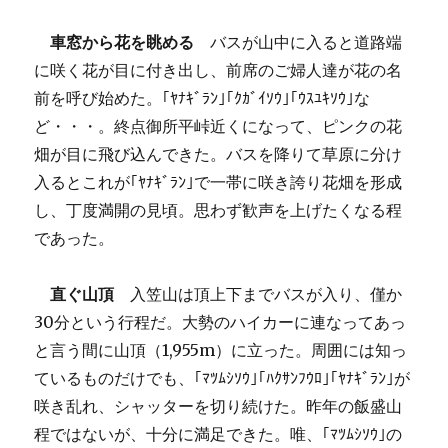
車窓から花を眺める
バスが山中に入ると道路端
に咲く花が目に付き出し、前席のご婦人達が花の名
前を呼び始めた。｢ﾔﾅｷﾞﾗﾝ｣｢ｸｶﾞｲｿｳ｣｢ｳｽﾕｷｿｳ｣な
ど・・・。終点御所平峠近くになって、ピンクの花
畑が目に飛び込んできた。バスを降りて草原に分け
入るとこれが｢ﾔﾅｷﾞﾗﾝ｣で一帯に咲き誇り花畑を形成
し、丁度満開の見頃。思わず歓声を上げたくなる程
であった。
直ぐ山頂
入笠山は頂上下までバスが入り、僅か
30分という行程だ。大勢のハイカーに連なってあっ
と言う間に山頂（1,955m）に立った。周囲には知っ
ているものだけでも、｢ﾏﾂﾑｼｿｳ｣｢ﾊｸｻﾝﾌｳﾛ｣｢ﾔﾅｷﾞﾗﾝ｣が
咲き乱れ、シャッターを切り続けた。昨年の飯盛山
程ではないが、十分に満足できた。唯、｢ﾏﾂﾑｼｿｳ｣の