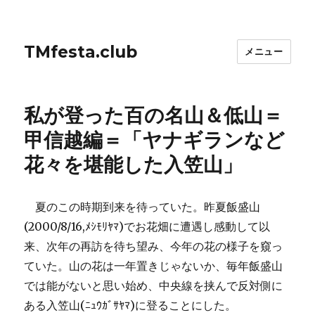
TMfesta.club
メニュー
私が登った百の名山＆低山＝
甲信越編＝「ヤナギランなど
花々を堪能した入笠山」
夏のこの時期到来を待っていた。昨夏飯盛山
(2000/8/16,ﾒｼﾓﾘﾔﾏ)でお花畑に遭遇し感動して以
来、次年の再訪を待ち望み、今年の花の様子を窺っ
ていた。山の花は一年置きじゃないか、毎年飯盛山
では能がないと思い始め、中央線を挟んで反対側に
ある入笠山(ﾆｭｳｶﾞｻﾔﾏ)に登ることにした。