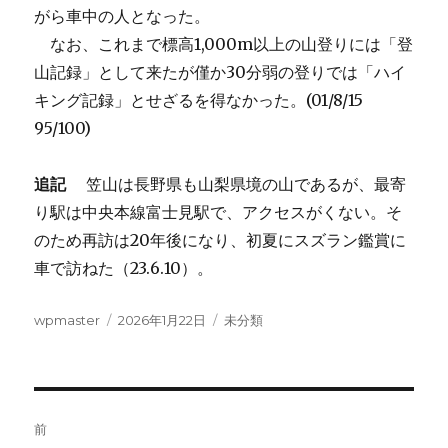
がら車中の人となった。
なお、これまで標高1,000m以上の山登りには「登
山記録」として来たが僅か30分弱の登りでは「ハイ
キング記録」とせざるを得なかった。(01/8/15
95/100)
追記
笠山は長野県も山梨県境の山であるが、最寄
り駅は中央本線富士見駅で、アクセスがくない。そ
のため再訪は20年後になり、初夏にスズラン鑑賞に
車で訪ねた（23.6.10）。
投
投
カ
wpmaster
2026年1月22日
未分類
稿
稿
テ
者
日:
ゴ
リ
ー
投
前