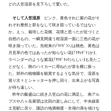
どの入笠湿原を見下ろして驚いた。
そして入笠湿原
ピンク、黄色それに紫の花がそ
れぞれ整然と群をなして咲き競っているではない
か。えっ、栽培した花畑、花壇と思ったが近づくと
自然のもの。一瞬見間違う程湿原一面に三色の花が
咲き揃っていた。先程来の｢ﾔﾅｷﾞﾗﾝ｣は桃色、黄色は
月見草の色ではあったが知らない花(｢ｸｻﾚﾀﾞﾏ｣か)、
ラベンダーのような紫花(｢ｻﾜｷﾞｷｮｳ｣らしい)も見たこ
とがなく、側のハイカーに尋ねたが首を横に振っ
た。郊外の植物園を観賞するような気分で、湿原を
巡り次々とシャッターを押し回り、出来上がる写真
が待ち遠しい。
昨年の飯盛山に続き入笠山の花に満足し、南アル
プスや八ヶ岳展望は次回の楽しみにして、中央線富
士見駅に戻り、諏訪の地酒御渡・氷湖の滴を傾けな