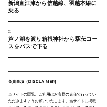
稿
新潟直江津から信越線、羽越本線に
前
の
乗る
ナ
投
ビ
稿:
ゲ
次
芦ノ湖を渡り箱根神社から駅伝コー
次
ー
の
スをバスで下る
シ
投
稿:
ョ
ン
免責事項（DISCLAIMER)
当サイトの閲覧、ご利用はお客様の責任で行ってい
ただきますようお願いいたします。当サイトに掲載