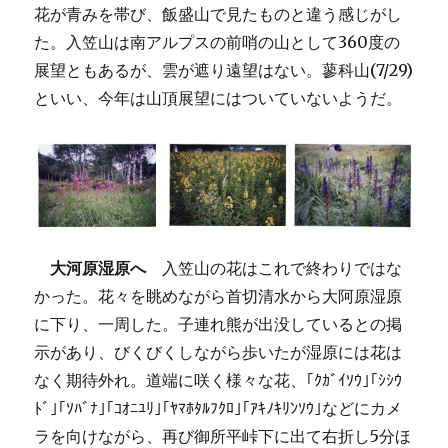
花が青みを帯び、飯盛山で見たものと違う感じがし
た。入笠山は南アルプスの前哨の山として360度の
展望ともあるが、雲が遮り遠望はない。蓼科山(7/29)
といい、今年は山頂展望にはついていないようだ。
大河原湿原へ
入笠山の花はこれで終わりではな
かった。花々を眺めながら首切清水から大阿原湿原
に下り、一周した。子連れ熊が出没しているとの掲
示があり、びくびくしながら歩いたが湿原には花は
なく期待外れ。道端に咲く様々な花、｢ｸｶﾞｲｿｳ｣｢ｼｼｳ
ﾄﾞ｣｢ｿﾊﾞﾅ｣｢ｺｵﾆﾕﾘ｣｢ﾔﾏﾎﾀﾙﾌｸﾛ｣｢ｱｷﾉｷﾘﾝｿｳ｣などにカメ
ラを向けながら、再び御所平峠下に出て右折し5分ほ